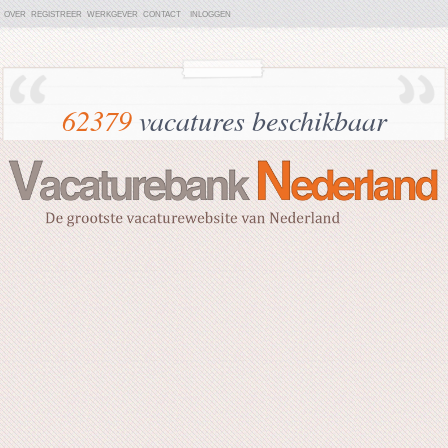
OVER
REGISTREER
WERKGEVER
CONTACT
INLOGGEN
62379
vacatures beschikbaar