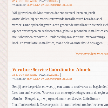
32-40 UUR PER WEEK
PLAATS:
RIJSSEN
VAKGEBIED:
SERVICE EN ONDERHOUD INSTALLATIE
Wil jij werken als Monteur en daarnaast veel leren en jezelf
ontwikkelen bij een vooruitstrevende installateur? Lees dan snel
verder! Onze opdrachtgever is een groeiende installateur die zich ric
op het ontwerpen en realiseren van gebouw gebonden installaties vo
nieuwbouw en renovatie. Denk hierbij aan sanitair-, verwarmings-,
koel- en ventilatie-installaties, maar ook warmte/koud opslag en […
Meer over deze vacatur
Vacature Service Coördinator Almelo
32-40 UUR PER WEEK
PLAATS:
ALMELO
VAKGEBIED:
SERVICE EN ONDERHOUD INSTALLATIE
Ben jij servicegericht en weet jij een team te motiveren en begeleiden
Lees dan snel verder. Voor een van onze opdrachtgevers in de regio 
Almelo – Hengelo zijn wij op zoek naar een Service Coördinator
Installatietechniek. Deze organisatie staat bekend om het leveren va