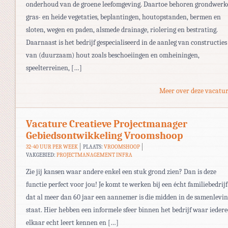
onderhoud van de groene leefomgeving. Daartoe behoren grondwerk
gras- en heide vegetaties, beplantingen, houtopstanden, bermen en
sloten, wegen en paden, alsmede drainage, riolering en bestrating.
Daarnaast is het bedrijf gespecialiseerd in de aanleg van constructies
van (duurzaam) hout zoals beschoeiingen en omheiningen,
speelterreinen, […]
Meer over deze vacatur
Vacature Creatieve Projectmanager
Gebiedsontwikkeling Vroomshoop
32-40 UUR PER WEEK
PLAATS:
VROOMSHOOP
VAKGEBIED:
PROJECTMANAGEMENT INFRA
Zie jij kansen waar andere enkel een stuk grond zien? Dan is deze
functie perfect voor jou! Je komt te werken bij een écht familiebedrijf
dat al meer dan 60 jaar een aannemer is die midden in de samenlevi
staat. Hier hebben een informele sfeer binnen het bedrijf waar ieder
elkaar echt leert kennen en […]