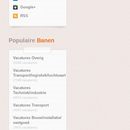
Google+
RSS
Populaire
Banen
Vacatures Overig
(9288 vacatures)
Vacatures
Transport/logistiek/luchtvaart
(7348 vacatures)
Vacatures
Techniek/industrie
(6563 vacatures)
Vacatures Transport
(4341 vacatures)
Vacatures Bouw/installatie/
vastgoed
(3875 vacatures)