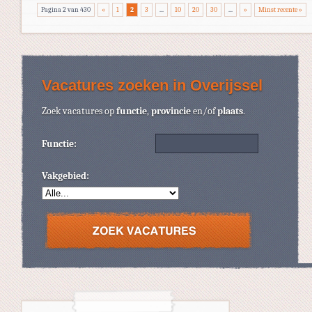
Pagina 2 van 430
«
1
2
3
...
10
20
30
...
»
Minst recente »
Vacatures zoeken in Overijssel
Zoek vacatures op
functie
,
provincie
en/of
plaats
.
Functie:
Vakgebied: