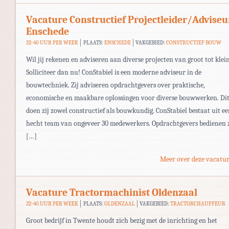
Vacature Constructief Projectleider/Adviseu
Enschede
32-40 UUR PER WEEK
PLAATS:
ENSCHEDE
VAKGEBIED:
CONSTRUCTIEF BOUW
Wil jij rekenen en adviseren aan diverse projecten van groot tot klei
Solliciteer dan nu! ConStabiel is een moderne adviseur in de
bouwtechniek. Zij adviseren opdrachtgevers over praktische,
economische en maakbare oplossingen voor diverse bouwwerken. Di
doen zij zowel constructief als bouwkundig. ConStabiel bestaat uit e
hecht team van ongeveer 30 medewerkers. Opdrachtgevers bedienen z
[…]
Meer over deze vacatur
Vacature Tractormachinist Oldenzaal
32-40 UUR PER WEEK
PLAATS:
OLDENZAAL
VAKGEBIED:
TRACTORCHAUFFEUR
Groot bedrijf in Twente houdt zich bezig met de inrichting en het