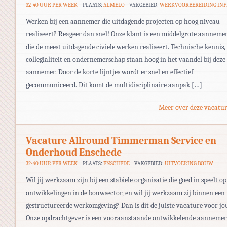
32-40 UUR PER WEEK
PLAATS:
ALMELO
VAKGEBIED:
WERKVOORBEREIDING IN
Werken bij een aannemer die uitdagende projecten op hoog niveau
realiseert? Reageer dan snel! Onze klant is een middelgrote aanneme
die de meest uitdagende civiele werken realiseert. Technische kennis,
collegialiteit en ondernemerschap staan hoog in het vaandel bij deze
aannemer. Door de korte lijntjes wordt er snel en effectief
gecommuniceerd. Dit komt de multidisciplinaire aanpak […]
Meer over deze vacatur
Vacature Allround Timmerman Service en
Onderhoud Enschede
32-40 UUR PER WEEK
PLAATS:
ENSCHEDE
VAKGEBIED:
UITVOERING BOUW
Wil jij werkzaam zijn bij een stabiele organisatie die goed in speelt op
ontwikkelingen in de bouwsector, en wil jij werkzaam zij binnen een
gestructureerde werkomgeving? Dan is dit de juiste vacature voor jo
Onze opdrachtgever is een vooraanstaande ontwikkelende aannemer