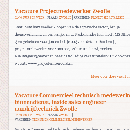
Vacature Projectmedewerker Zwolle
32-40 UUR PER WEEK
PLAATS:
ZWOLLE
VAKGEBIED:
PROJECT SECRETARESSE
Gaat jouw hart sneller kloppen van de agrarische sector, ben je
dienstverlenend en een kanjer in de Nederlandse taal, heeft MS Office
geen geheimen voor jou en heb je oog voor detail? Dan ben jij de
projectmedewerker voor ons projectbureau die wij zoeken.
Nieuwsgierig geworden naar de volledige vacaturetekst? Kijk op onz
website www.projectenltonoord.nl.
Meer over deze vacatur
Vacature Commercieel technisch medewerk
binnendienst, inside sales engineer
aandrijftechniek Zwolle
32-40 UUR PER WEEK
PLAATS:
ZWOLLE
VAKGEBIED:
TECHNISCH COMMERCIEEL MEDEWERKER
Vacature Commercieel technisch medewerker binnendienst, inside sa