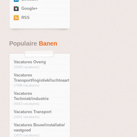
Google+
RSS
Populaire
Banen
Vacatures Overig
(9288 vacatures)
Vacatures
Transport/logistiek/luchtvaart
(7348 vacatures)
Vacatures
Techniek/industrie
(6563 vacatures)
Vacatures Transport
(4341 vacatures)
Vacatures Bouw/installatie/
vastgoed
(3875 vacatures)