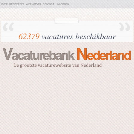
OVER
REGISTREER
WERKGEVER
CONTACT
INLOGGEN
62379
vacatures beschikbaar