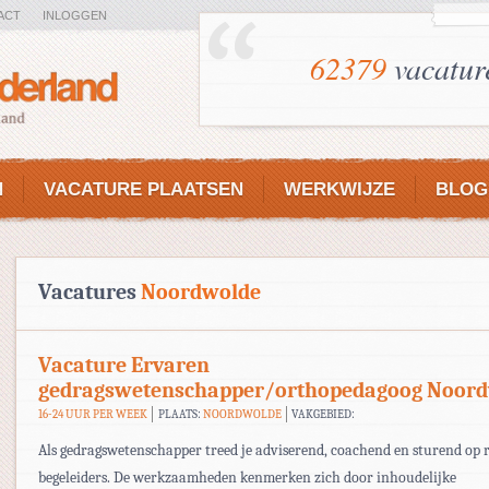
ACT
INLOGGEN
62379
vacatur
N
VACATURE PLAATSEN
WERKWIJZE
BLOG
Vacatures
Noordwolde
Vacature Ervaren
gedragswetenschapper/orthopedagoog Noor
16-24 UUR PER WEEK
PLAATS:
NOORDWOLDE
VAKGEBIED:
Als gedragswetenschapper treed je adviserend, coachend en sturend op r
begeleiders. De werkzaamheden kenmerken zich door inhoudelijke