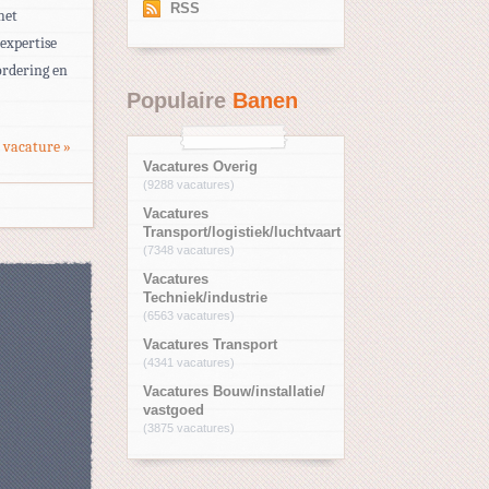
RSS
het
 expertise
ordering en
Populaire
Banen
 vacature »
Vacatures Overig
(9288 vacatures)
Vacatures
Transport/logistiek/luchtvaart
(7348 vacatures)
Vacatures
Techniek/industrie
(6563 vacatures)
Vacatures Transport
(4341 vacatures)
Vacatures Bouw/installatie/
vastgoed
(3875 vacatures)