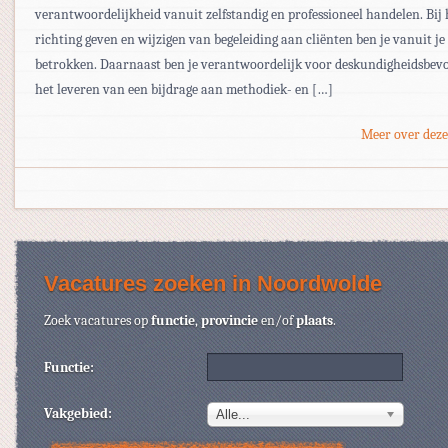
verantwoordelijkheid vanuit zelfstandig en professioneel handelen. Bij 
richting geven en wijzigen van begeleiding aan cliënten ben je vanuit je
betrokken. Daarnaast ben je verantwoordelijk voor deskundigheidsbev
het leveren van een bijdrage aan methodiek- en […]
Meer over deze
Vacatures zoeken in Noordwolde
Zoek vacatures op
functie
,
provincie
en/of
plaats
.
Functie:
Vakgebied:
Alle...