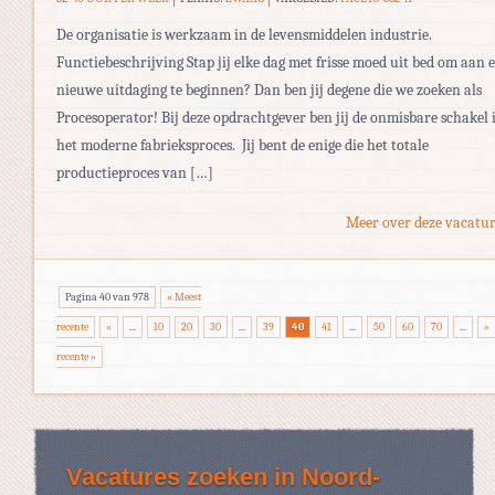
De organisatie is werkzaam in de levensmiddelen industrie.
Functiebeschrijving Stap jij elke dag met frisse moed uit bed om aan 
nieuwe uitdaging te beginnen? Dan ben jij degene die we zoeken als
Procesoperator! Bij deze opdrachtgever ben jij de onmisbare schakel 
het moderne fabrieksproces. Jij bent de enige die het totale
productieproces van […]
Meer over deze vacatur
Pagina 40 van 978
« Meest
recente
«
...
10
20
30
...
39
40
41
...
50
60
70
...
»
recente »
Vacatures zoeken in Noord-