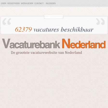
OVER
REGISTREER
WERKGEVER
CONTACT
INLOGGEN
62379
vacatures beschikbaar