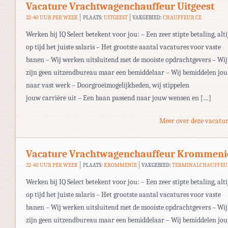
Vacature Vrachtwagenchauffeur Uitgeest
32-40 UUR PER WEEK
PLAATS:
UITGEEST
VAKGEBIED:
CHAUFFEUR CE
Werken bij IQ Select betekent voor jou: – Een zeer stipte betaling, alti
op tijd het juiste salaris – Het grootste aantal vacatures voor vaste
banen – Wij werken uitsluitend met de mooiste opdrachtgevers – Wij
zijn geen uitzendbureau maar een bemiddelaar – Wij bemiddelen jou
naar vast werk – Doorgroeimogelijkheden, wij stippelen
jouw carrière uit – Een baan passend naar jouw wensen en […]
Meer over deze vacatur
Vacature Vrachtwagenchauffeur Krommeni
32-40 UUR PER WEEK
PLAATS:
KROMMENIE
VAKGEBIED:
TERMINALCHAUFFEU
Werken bij IQ Select betekent voor jou: – Een zeer stipte betaling, alti
op tijd het juiste salaris – Het grootste aantal vacatures voor vaste
banen – Wij werken uitsluitend met de mooiste opdrachtgevers – Wij
zijn geen uitzendbureau maar een bemiddelaar – Wij bemiddelen jou