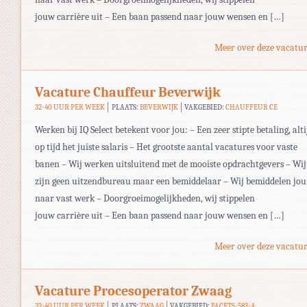
jouw carrière uit – Een baan passend naar jouw wensen en […]
Meer over deze vacatur
Vacature Chauffeur Beverwijk
32-40 UUR PER WEEK
PLAATS:
BEVERWIJK
VAKGEBIED:
CHAUFFEUR CE
Werken bij IQ Select betekent voor jou: – Een zeer stipte betaling, alti
op tijd het juiste salaris – Het grootste aantal vacatures voor vaste
banen – Wij werken uitsluitend met de mooiste opdrachtgevers – Wij
zijn geen uitzendbureau maar een bemiddelaar – Wij bemiddelen jou
naar vast werk – Doorgroeimogelijkheden, wij stippelen
jouw carrière uit – Een baan passend naar jouw wensen en […]
Meer over deze vacatur
Vacature Procesoperator Zwaag
32-40 UUR PER WEEK
PLAATS:
ZWAAG
VAKGEBIED:
FACETS-582-A