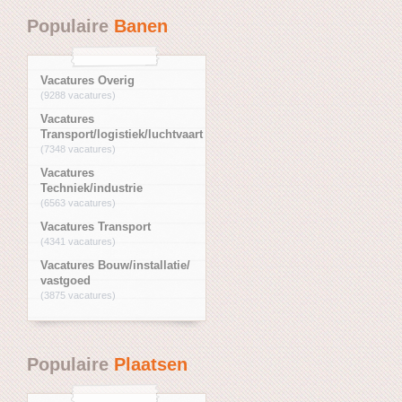
Populaire
Banen
Vacatures Overig
(9288 vacatures)
Vacatures
Transport/logistiek/luchtvaart
(7348 vacatures)
Vacatures
Techniek/industrie
(6563 vacatures)
Vacatures Transport
(4341 vacatures)
Vacatures Bouw/installatie/
vastgoed
(3875 vacatures)
Populaire
Plaatsen