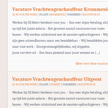
Vacature Vrachtwagenchauffeur Krommeni
32-40 UUR PER WEEK
PLAATS:
KROMMENIE
VAKGEBIED:
CHAUFFEUR CE
Werken bij IQ Select betekent voor jou: – Een zeer stipte betaling, alti
op tijd het juiste salaris – Het grootste aantal vacatures voor vaste
banen – Wij werken uitsluitend met de mooiste opdrachtgevers – Wij
zijn geen uitzendbureau maar een bemiddelaar – Wij bemiddelen jou
naar vast werk – Doorgroeimogelijkheden, wij stippelen
jouw carrière uit – Een baan passend naar jouw wensen en […]
Meer over deze vacatur
Vacature Vrachtwagenchauffeur Uitgeest
32-40 UUR PER WEEK
PLAATS:
UITGEEST
VAKGEBIED:
CHAUFFEUR CE
Werken bij IQ Select betekent voor jou: – Een zeer stipte betaling, alti
op tijd het juiste salaris – Het grootste aantal vacatures voor vaste
banen – Wij werken uitsluitend met de mooiste opdrachtgevers – Wij