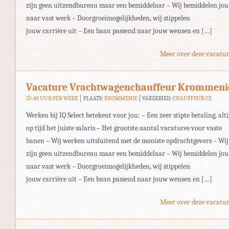
zijn geen uitzendbureau maar een bemiddelaar – Wij bemiddelen jou
naar vast werk – Doorgroeimogelijkheden, wij stippelen
jouw carrière uit – Een baan passend naar jouw wensen en […]
Meer over deze vacatur
Vacature Vrachtwagenchauffeur Krommeni
32-40 UUR PER WEEK
PLAATS:
KROMMENIE
VAKGEBIED:
CHAUFFEUR CE
Werken bij IQ Select betekent voor jou: – Een zeer stipte betaling, alti
op tijd het juiste salaris – Het grootste aantal vacatures voor vaste
banen – Wij werken uitsluitend met de mooiste opdrachtgevers – Wij
zijn geen uitzendbureau maar een bemiddelaar – Wij bemiddelen jou
naar vast werk – Doorgroeimogelijkheden, wij stippelen
jouw carrière uit – Een baan passend naar jouw wensen en […]
Meer over deze vacatur