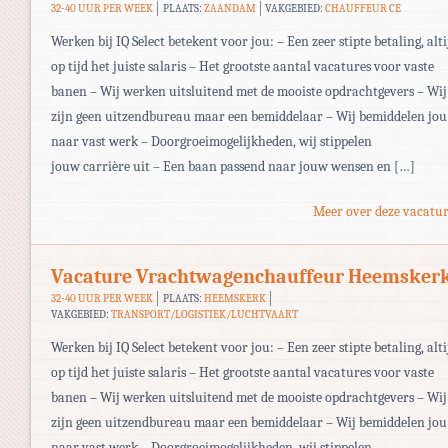
32-40 UUR PER WEEK
PLAATS:
ZAANDAM
VAKGEBIED:
CHAUFFEUR CE
Werken bij IQ Select betekent voor jou: – Een zeer stipte betaling, alti
op tijd het juiste salaris – Het grootste aantal vacatures voor vaste
banen – Wij werken uitsluitend met de mooiste opdrachtgevers – Wij
zijn geen uitzendbureau maar een bemiddelaar – Wij bemiddelen jou
naar vast werk – Doorgroeimogelijkheden, wij stippelen
jouw carrière uit – Een baan passend naar jouw wensen en […]
Meer over deze vacatur
Vacature Vrachtwagenchauffeur Heemsker
32-40 UUR PER WEEK
PLAATS:
HEEMSKERK
VAKGEBIED:
TRANSPORT/LOGISTIEK/LUCHTVAART
Werken bij IQ Select betekent voor jou: – Een zeer stipte betaling, alti
op tijd het juiste salaris – Het grootste aantal vacatures voor vaste
banen – Wij werken uitsluitend met de mooiste opdrachtgevers – Wij
zijn geen uitzendbureau maar een bemiddelaar – Wij bemiddelen jou
naar vast werk – Doorgroeimogelijkheden, wij stippelen