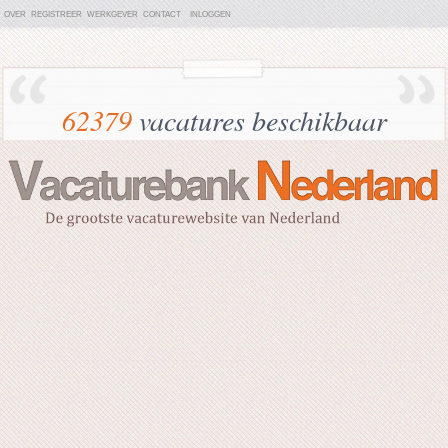
OVER
REGISTREER
WERKGEVER
CONTACT
INLOGGEN
62379
vacatures beschikbaar