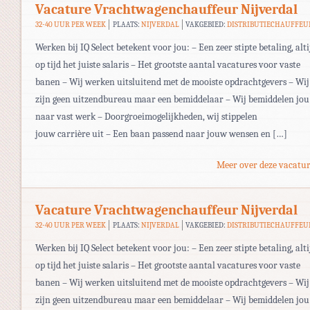
Vacature Vrachtwagenchauffeur Nijverdal
32-40 UUR PER WEEK
PLAATS:
NIJVERDAL
VAKGEBIED:
DISTRIBUTIECHAUFFEU
Werken bij IQ Select betekent voor jou: – Een zeer stipte betaling, alti
op tijd het juiste salaris – Het grootste aantal vacatures voor vaste
banen – Wij werken uitsluitend met de mooiste opdrachtgevers – Wij
zijn geen uitzendbureau maar een bemiddelaar – Wij bemiddelen jou
naar vast werk – Doorgroeimogelijkheden, wij stippelen
jouw carrière uit – Een baan passend naar jouw wensen en […]
Meer over deze vacatur
Vacature Vrachtwagenchauffeur Nijverdal
32-40 UUR PER WEEK
PLAATS:
NIJVERDAL
VAKGEBIED:
DISTRIBUTIECHAUFFEU
Werken bij IQ Select betekent voor jou: – Een zeer stipte betaling, alti
op tijd het juiste salaris – Het grootste aantal vacatures voor vaste
banen – Wij werken uitsluitend met de mooiste opdrachtgevers – Wij
zijn geen uitzendbureau maar een bemiddelaar – Wij bemiddelen jou