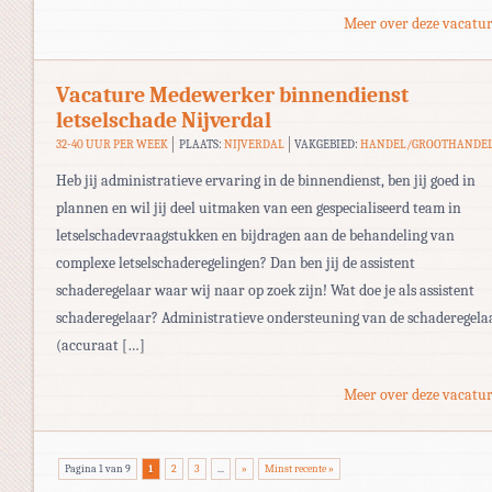
Meer over deze vacatur
Vacature Medewerker binnendienst
letselschade Nijverdal
32-40 UUR PER WEEK
PLAATS:
NIJVERDAL
VAKGEBIED:
HANDEL/GROOTHANDE
Heb jij administratieve ervaring in de binnendienst, ben jij goed in
plannen en wil jij deel uitmaken van een gespecialiseerd team in
letselschadevraagstukken en bijdragen aan de behandeling van
complexe letselschaderegelingen? Dan ben jij de assistent
schaderegelaar waar wij naar op zoek zijn! Wat doe je als assistent
schaderegelaar? Administratieve ondersteuning van de schaderegela
(accuraat […]
Meer over deze vacatur
Pagina 1 van 9
1
2
3
...
»
Minst recente »