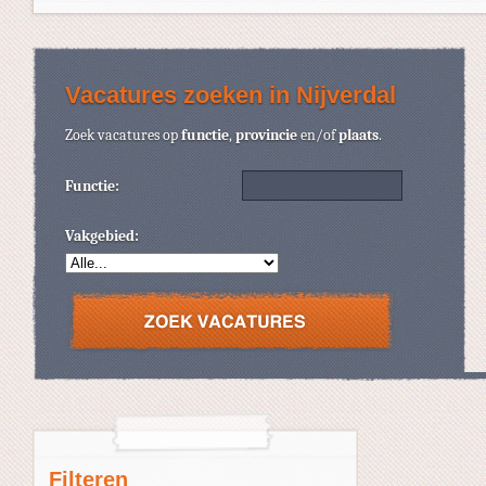
Vacatures zoeken in Nijverdal
Zoek vacatures op
functie
,
provincie
en/of
plaats
.
Functie:
Vakgebied:
Filteren