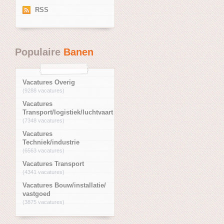
RSS
Populaire
Banen
Vacatures Overig
(9288 vacatures)
Vacatures
Transport/logistiek/luchtvaart
(7348 vacatures)
Vacatures
Techniek/industrie
(6563 vacatures)
Vacatures Transport
(4341 vacatures)
Vacatures Bouw/installatie/
vastgoed
(3875 vacatures)