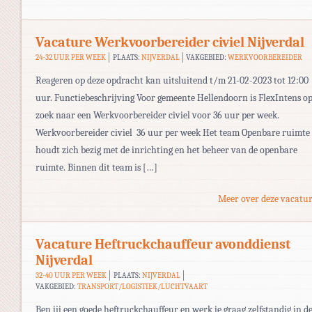
Vacature Werkvoorbereider civiel Nijverdal
24-32 UUR PER WEEK
PLAATS:
NIJVERDAL
VAKGEBIED:
WERKVOORBEREIDER
Reageren op deze opdracht kan uitsluitend t/m 21-02-2023 tot 12:00
uur. Functiebeschrijving Voor gemeente Hellendoorn is FlexIntens o
zoek naar een Werkvoorbereider civiel voor 36 uur per week.
Werkvoorbereider civiel 36 uur per week Het team Openbare ruimte
houdt zich bezig met de inrichting en het beheer van de openbare
ruimte. Binnen dit team is […]
Meer over deze vacatur
Vacature Heftruckchauffeur avonddienst
Nijverdal
32-40 UUR PER WEEK
PLAATS:
NIJVERDAL
VAKGEBIED:
TRANSPORT/LOGISTIEK/LUCHTVAART
Ben jij een goede heftruckchauffeur en werk je graag zelfstandig in d