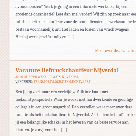
avonddiensten? Werk je graag in een informele werksfeer bij een
groeiende organisatie? Lees dan snel verder! Wij zijn op zoek naar ee
fulltime heftruckchauffeur voor de avonddiensten. Je werkzaamhed
bestaan voornamelijk uit: Het laden en lossen van vrachtwagens
Hierbij werk je zelfstandig en […]
Meer over deze vacatur
Vacature Heftruckchauffeur Nijverdal
32-40 UUR PER WEEK
PLAATS:
NIJVERDAL
VAKGEBIED:
TRANSPORT/LOGISTIEK/LUCHTVAART
Ben jij op zoek naar een veelzijdige fulltime baan met
toekomstperspectief? Waar je werkt met hardwerkende en gezellige
collega’s in een groot magazijn? Dan vertellen we je meer over deze
functie als heftruckchauffeur in Nijverdal. Als heftruckchauffeur be
jij een belangrijke schakel in het leveren van de beste service aan
klanten. Je zorgt voor het […]