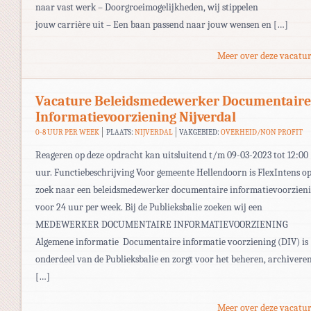
naar vast werk – Doorgroeimogelijkheden, wij stippelen
jouw carrière uit – Een baan passend naar jouw wensen en […]
Meer over deze vacatur
Vacature Beleidsmedewerker Documentaire
Informatievoorziening Nijverdal
0-8 UUR PER WEEK
PLAATS:
NIJVERDAL
VAKGEBIED:
OVERHEID/NON PROFIT
Reageren op deze opdracht kan uitsluitend t/m 09-03-2023 tot 12:00
uur. Functiebeschrijving Voor gemeente Hellendoorn is FlexIntens o
zoek naar een beleidsmedewerker documentaire informatievoorzien
voor 24 uur per week. Bij de Publieksbalie zoeken wij een
MEDEWERKER DOCUMENTAIRE INFORMATIEVOORZIENING
Algemene informatie Documentaire informatie voorziening (DIV) is
onderdeel van de Publieksbalie en zorgt voor het beheren, archiveren
[…]
Meer over deze vacatur