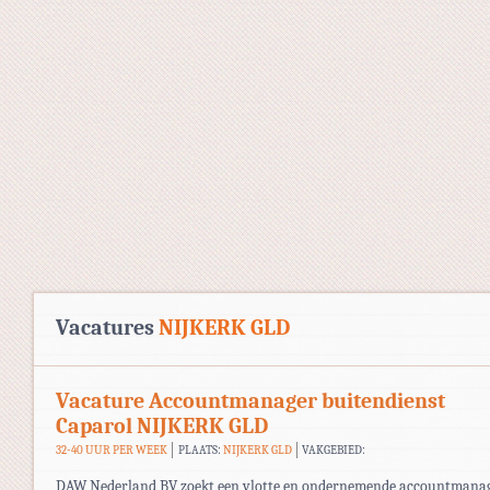
Vacatures
NIJKERK GLD
Vacature Accountmanager buitendienst
Caparol NIJKERK GLD
32-40 UUR PER WEEK
PLAATS:
NIJKERK GLD
VAKGEBIED:
DAW Nederland BV zoekt een vlotte en ondernemende accountmana