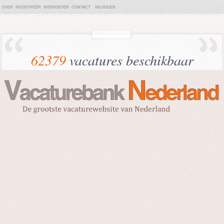
OVER
REGISTREER
WERKGEVER
CONTACT
INLOGGEN
62379
vacatures beschikbaar