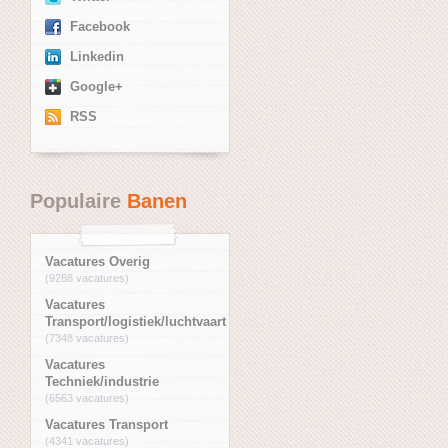
Facebook
Linkedin
Google+
RSS
Populaire
Banen
Vacatures Overig
(9288 vacatures)
Vacatures
Transport/logistiek/luchtvaart
(7348 vacatures)
Vacatures
Techniek/industrie
(6563 vacatures)
Vacatures Transport
(4341 vacatures)