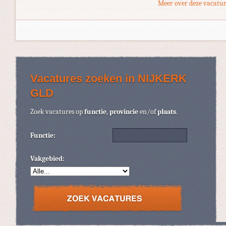
Meer over deze vacatur
Vacatures zoeken in NIJKERK
GLD
Zoek vacatures op
functie
,
provincie
en/of
plaats
.
Functie:
Vakgebied: