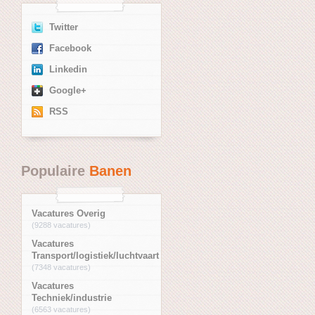
Twitter
Facebook
Linkedin
Google+
RSS
Populaire
Banen
Vacatures Overig
(9288 vacatures)
Vacatures
Transport/logistiek/luchtvaart
(7348 vacatures)
Vacatures
Techniek/industrie
(6563 vacatures)