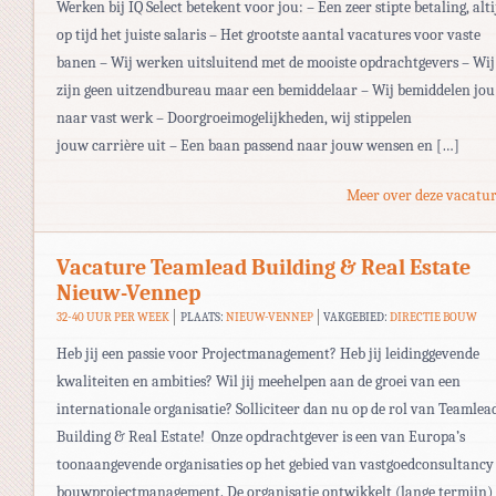
Werken bij IQ Select betekent voor jou: – Een zeer stipte betaling, alti
op tijd het juiste salaris – Het grootste aantal vacatures voor vaste
banen – Wij werken uitsluitend met de mooiste opdrachtgevers – Wij
zijn geen uitzendbureau maar een bemiddelaar – Wij bemiddelen jou
naar vast werk – Doorgroeimogelijkheden, wij stippelen
jouw carrière uit – Een baan passend naar jouw wensen en […]
Meer over deze vacatur
Vacature Teamlead Building & Real Estate
Nieuw-Vennep
32-40 UUR PER WEEK
PLAATS:
NIEUW-VENNEP
VAKGEBIED:
DIRECTIE BOUW
Heb jij een passie voor Projectmanagement? Heb jij leidinggevende
kwaliteiten en ambities? Wil jij meehelpen aan de groei van een
internationale organisatie? Solliciteer dan nu op de rol van Teamlea
Building & Real Estate! Onze opdrachtgever is een van Europa’s
toonaangevende organisaties op het gebied van vastgoedconsultancy
bouwprojectmanagement. De organisatie ontwikkelt (lange termijn)