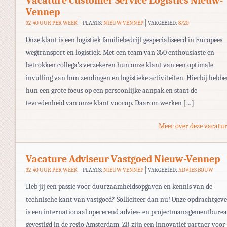
Vacature Customer Service Logistics Nieuw-
Vennep
32-40 UUR PER WEEK
PLAATS:
NIEUW-VENNEP
VAKGEBIED:
8720
Onze klant is een logistiek familiebedrijf gespecialiseerd in Europees
wegtransport en logistiek. Met een team van 350 enthousiaste en
betrokken collega’s verzekeren hun onze klant van een optimale
invulling van hun zendingen en logistieke activiteiten. Hierbij hebb
hun een grote focus op een persoonlijke aanpak en staat de
tevredenheid van onze klant voorop. Daarom werken […]
Meer over deze vacatur
Vacature Adviseur Vastgoed Nieuw-Vennep
32-40 UUR PER WEEK
PLAATS:
NIEUW-VENNEP
VAKGEBIED:
ADVIES BOUW
Heb jij een passie voor duurzaamheidsopgaven en kennis van de
technische kant van vastgoed? Solliciteer dan nu! Onze opdrachtgev
is een internationaal opererend advies- en projectmanagementbure
gevestigd in de regio Amsterdam. Zij zijn een innovatief partner voor