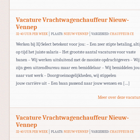
Vacature Vrachtwagenchauffeur Nieuw-
Vennep
32-40 UUR PER WEEK
PLAATS:
NIEUW-VENNEP
VAKGEBIED:
CHAUFFEUR CE
Werken bij IQ Select betekent voor jou: – Een zeer stipte betaling, alti
op tijd het juiste salaris – Het grootste aantal vacatures voor vaste
banen – Wij werken uitsluitend met de mooiste opdrachtgevers – Wij
zijn geen uitzendbureau maar een bemiddelaar – Wij bemiddelen jou
naar vast werk – Doorgroeimogelijkheden, wij stippelen
jouw carrière uit – Een baan passend naar jouw wensen en […]
Meer over deze vacatur
Vacature Vrachtwagenchauffeur Nieuw-
Vennep
32-40 UUR PER WEEK
PLAATS:
NIEUW-VENNEP
VAKGEBIED:
CHAUFFEUR CE