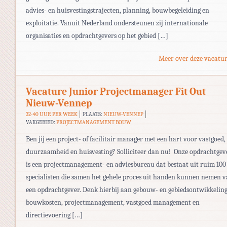
advies- en huisvestingstrajecten, planning, bouwbegeleiding en
exploitatie. Vanuit Nederland ondersteunen zij internationale
organisaties en opdrachtgevers op het gebied […]
Meer over deze vacatur
Vacature Junior Projectmanager Fit Out
Nieuw-Vennep
32-40 UUR PER WEEK
PLAATS:
NIEUW-VENNEP
VAKGEBIED:
PROJECTMANAGEMENT BOUW
Ben jij een project- of facilitair manager met een hart voor vastgoed,
duurzaamheid en huisvesting? Solliciteer dan nu! Onze opdrachtgev
is een projectmanagement- en adviesbureau dat bestaat uit ruim 100
specialisten die samen het gehele proces uit handen kunnen nemen 
een opdrachtgever. Denk hierbij aan gebouw- en gebiedsontwikkeling
bouwkosten, projectmanagement, vastgoed management en
directievoering […]