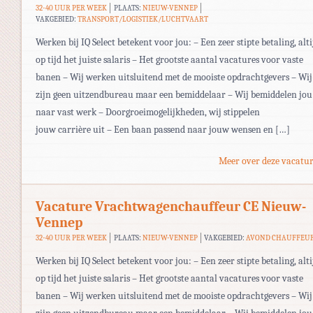
32-40 UUR PER WEEK
PLAATS:
NIEUW-VENNEP
VAKGEBIED:
TRANSPORT/LOGISTIEK/LUCHTVAART
Werken bij IQ Select betekent voor jou: – Een zeer stipte betaling, alti
op tijd het juiste salaris – Het grootste aantal vacatures voor vaste
banen – Wij werken uitsluitend met de mooiste opdrachtgevers – Wij
zijn geen uitzendbureau maar een bemiddelaar – Wij bemiddelen jou
naar vast werk – Doorgroeimogelijkheden, wij stippelen
jouw carrière uit – Een baan passend naar jouw wensen en […]
Meer over deze vacatur
Vacature Vrachtwagenchauffeur CE Nieuw-
Vennep
32-40 UUR PER WEEK
PLAATS:
NIEUW-VENNEP
VAKGEBIED:
AVOND CHAUFFEU
Werken bij IQ Select betekent voor jou: – Een zeer stipte betaling, alti
op tijd het juiste salaris – Het grootste aantal vacatures voor vaste
banen – Wij werken uitsluitend met de mooiste opdrachtgevers – Wij