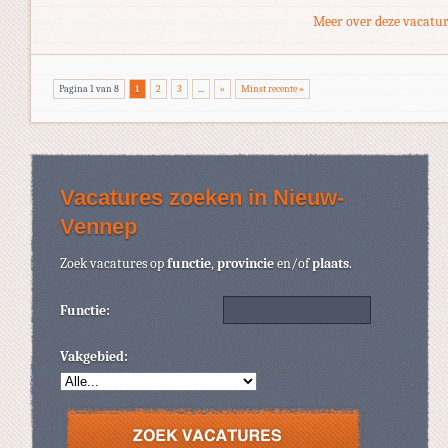
Meer over deze vacatur
Pagina 1 van 8
1
2
3
...
»
Minst recente »
Vacatures zoeken in Nieuw-
Vennep
Zoek vacatures op
functie
,
provincie
en/of
plaats
.
Functie:
Vakgebied: