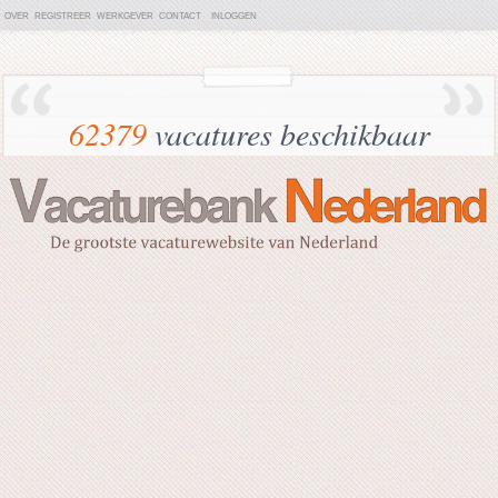
OVER
REGISTREER
WERKGEVER
CONTACT
INLOGGEN
62379
vacatures beschikbaar