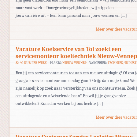
zijn geen uitzendbureau maar een bemiddelaar – Wij bemiddelen jou
naar vast werk – Doorgroeimogelijkheden, wij stippelen
jouw carrière uit – Een baan passend naar jouw wensen en […]
Meer over deze vacatur
Vacature Koelservice van Tol zoekt een
servicemonteur koeltechniek Nieuw-Vennep
32-40 UUR PER WEEK
PLAATS:
NIEUW-VENNEP
VAKGEBIED:
TECHNIEK/INDUST
Ben jij een servicemonteur en toe aan een nieuwe uitdaging? Of zou j
graag als servicemonteur aan de slag gaan? Grijp dan nu je kans! We
zijn namelijk op zoek naar versterking van ons monteursteam. Zoek j
een uitdagende en afwisselende baan? En wil jij je graag verder
ontwikkelen? Kom dan werken bij ons hechte […]
Meer over deze vacatur