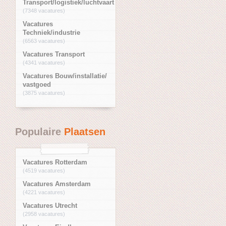
Transport/logistiek/luchtvaart
(7348 vacatures)
Vacatures
Techniek/industrie
(6563 vacatures)
Vacatures Transport
(4341 vacatures)
Vacatures Bouw/installatie/
vastgoed
(3875 vacatures)
Populaire
Plaatsen
Vacatures Rotterdam
(4519 vacatures)
Vacatures Amsterdam
(4221 vacatures)
Vacatures Utrecht
(2958 vacatures)