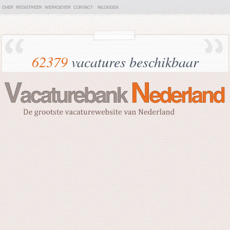
OVER
REGISTREER
WERKGEVER
CONTACT
INLOGGEN
62379
vacatures beschikbaar