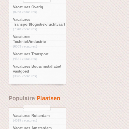
Vacatures Overig
(9288 vacatures)
Vacatures
Transport/logistiek/luchtvaart
(7348 vacatures)
Vacatures
Techniek/industrie
(6563 vacatures)
Vacatures Transport
(4341 vacatures)
Vacatures Bouw/installatie/
vastgoed
(3875 vacatures)
Populaire
Plaatsen
Vacatures Rotterdam
(4519 vacatures)
Vacatures Amsterdam