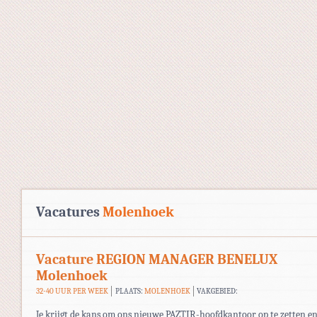
Vacatures
Molenhoek
Vacature REGION MANAGER BENELUX
Molenhoek
32-40 UUR PER WEEK
PLAATS:
MOLENHOEK
VAKGEBIED:
Je krijgt de kans om ons nieuwe PAZTIR-hoofdkantoor op te zetten en