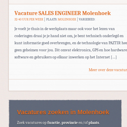
Vacature SALES ENGINEER Molenhoek
32-40 UUR PER WEEK
PLAATS:
MOLENHOEK
VAKGEBIED:
Je voelt je thuis in de werkplaats maar ook voor het lezen van
coderingen draai je je hand niet om, je bent technisch onderlegd en
kunt informatie goed overbrengen, en de technologie van PAZTIR hee
geen geheimen voor jou. Dit omvat elektronica, GPS en hoe hardware
software en gebruikers op elkaar inwerken op het Internet […]
Meer over deze vacatur
Vacatures zoeken in Molenhoek
Zoek vacatures op
functie
,
provincie
en/of
plaats
.