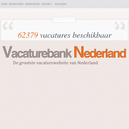
OVER
REGISTREER
WERKGEVER
CONTACT
INLOGGEN
62379
vacatures beschikbaar