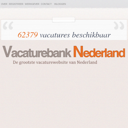
OVER
REGISTREER
WERKGEVER
CONTACT
INLOGGEN
62379
vacatures beschikbaar