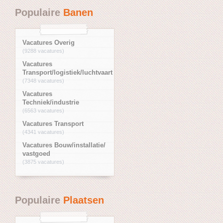
Populaire
Banen
Vacatures Overig
(9288 vacatures)
Vacatures
Transport/logistiek/luchtvaart
(7348 vacatures)
Vacatures
Techniek/industrie
(6563 vacatures)
Vacatures Transport
(4341 vacatures)
Vacatures Bouw/installatie/
vastgoed
(3875 vacatures)
Populaire
Plaatsen