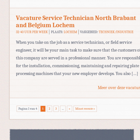
Vacature Service Technician North Brabant
and Belgium Lochem
32-40 UUR PER WEEK
PLAATS:
LOCHEM
VAKGEBIED:
TECHNIEK/INDUSTRIE
When you take on the job as a service technician, or field service
engineer, it will be your main task to make sure that the customers o
this company are served in a professional manner. You are responsib
for the installation, commissioning, maintaining and repairing plate
processing machines that your new employer develops. You also […]
Meer over deze vacatur
Pagina 1 van 4
1
2
3
...
»
Minst recente »