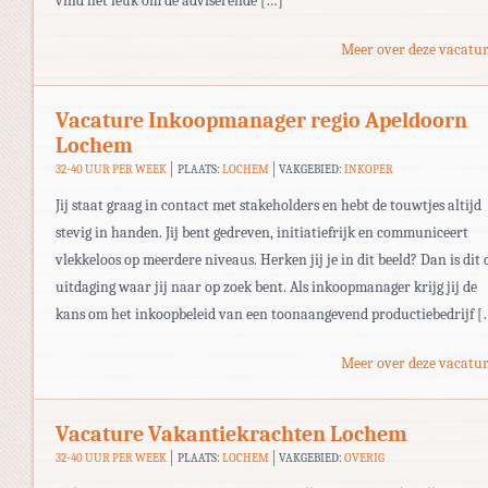
vind het leuk om de adviserende […]
Meer over deze vacatur
Vacature Inkoopmanager regio Apeldoorn
Lochem
32-40 UUR PER WEEK
PLAATS:
LOCHEM
VAKGEBIED:
INKOPER
Jij staat graag in contact met stakeholders en hebt de touwtjes altijd
stevig in handen. Jij bent gedreven, initiatiefrijk en communiceert
vlekkeloos op meerdere niveaus. Herken jij je in dit beeld? Dan is dit 
uitdaging waar jij naar op zoek bent. Als inkoopmanager krijg jij de
kans om het inkoopbeleid van een toonaangevend productiebedrijf [
Meer over deze vacatur
Vacature Vakantiekrachten Lochem
32-40 UUR PER WEEK
PLAATS:
LOCHEM
VAKGEBIED:
OVERIG