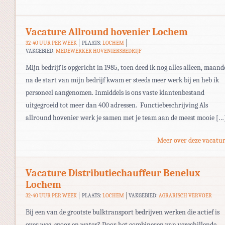
Vacature Allround hovenier Lochem
32-40 UUR PER WEEK
PLAATS:
LOCHEM
VAKGEBIED:
MEDEWERKER HOVENIERSBEDRIJF
Mijn bedrijf is opgericht in 1985, toen deed ik nog alles alleen, maan
na de start van mijn bedrijf kwam er steeds meer werk bij en heb ik
personeel aangenomen. Inmiddels is ons vaste klantenbestand
uitgegroeid tot meer dan 400 adressen. Functiebeschrijving Als
allround hovenier werk je samen met je team aan de meest mooie […
Meer over deze vacatur
Vacature Distributiechauffeur Benelux
Lochem
32-40 UUR PER WEEK
PLAATS:
LOCHEM
VAKGEBIED:
AGRARISCH VERVOER
Bij een van de grootste bulktransport bedrijven werken die actief is
over weg, spoor en water? Door het combineren van verschillende