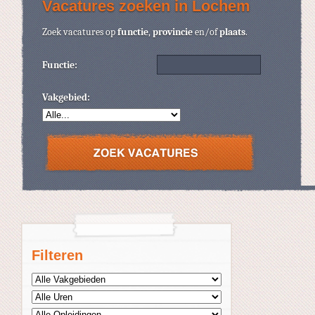
Vacatures zoeken in Lochem
Zoek vacatures op
functie
,
provincie
en/of
plaats
.
Functie:
Vakgebied:
Filteren