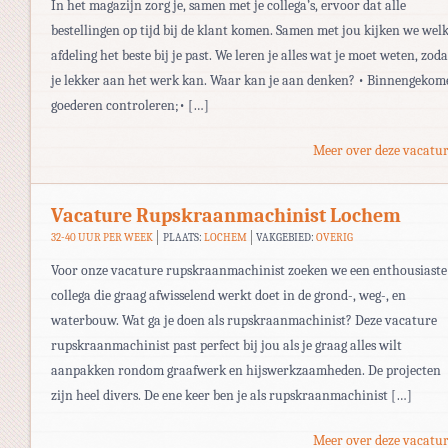
In het magazijn zorg je, samen met je collega’s, ervoor dat alle
bestellingen op tijd bij de klant komen. Samen met jou kijken we wel
afdeling het beste bij je past. We leren je alles wat je moet weten, zoda
je lekker aan het werk kan. Waar kan je aan denken? • Binnengekom
goederen controleren;• […]
Meer over deze vacatur
Vacature Rupskraanmachinist Lochem
32-40 UUR PER WEEK
PLAATS:
LOCHEM
VAKGEBIED:
OVERIG
Voor onze vacature rupskraanmachinist zoeken we een enthousiaste
collega die graag afwisselend werkt doet in de grond-, weg-, en
waterbouw. Wat ga je doen als rupskraanmachinist? Deze vacature
rupskraanmachinist past perfect bij jou als je graag alles wilt
aanpakken rondom graafwerk en hijswerkzaamheden. De projecten
zijn heel divers. De ene keer ben je als rupskraanmachinist […]
Meer over deze vacatur