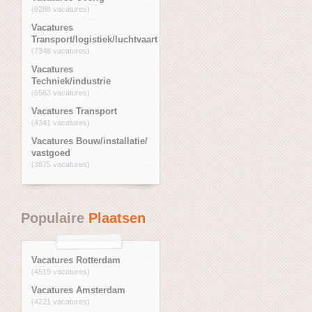
(9288 vacatures)
Vacatures
Transport/logistiek/luchtvaart
(7348 vacatures)
Vacatures
Techniek/industrie
(6563 vacatures)
Vacatures Transport
(4341 vacatures)
Vacatures Bouw/installatie/
vastgoed
(3875 vacatures)
Populaire
Plaatsen
Vacatures Rotterdam
(4519 vacatures)
Vacatures Amsterdam
(4221 vacatures)