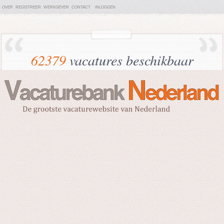
OVER
REGISTREER
WERKGEVER
CONTACT
INLOGGEN
62379
vacatures beschikbaar