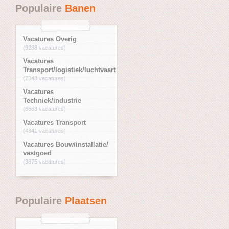
Populaire
Banen
Vacatures Overig
(9288 vacatures)
Vacatures
Transport/logistiek/luchtvaart
(7348 vacatures)
Vacatures
Techniek/industrie
(6563 vacatures)
Vacatures Transport
(4341 vacatures)
Vacatures Bouw/installatie/
vastgoed
(3875 vacatures)
Populaire
Plaatsen