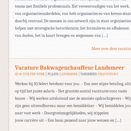
teams met flexibele professionals. Het vereenvoudigen van het werk,
van organisatieonderdelen, van hele organisaties en van ketens staat
daarbij centraal. De mensen in ons netwerk zijn in staat organisaties
helpen met strategische heroriëntatie, het formuleren en afbakenen
van doelen, het in kaart brengen en wegnemen van […]
Meer over deze vacatur
Vacature Bakwagenchauffeur Landsmeer
32-40 UUR PER WEEK
PLAATS:
LANDSMEER
VAKGEBIED:
CHAUFFEUR C
Werken bij IQ Select betekent voor jou: – Een zeer stipte betaling, alti
op tijd het juiste salaris – Het grootste aantal vacatures voor vaste
banen – Wij werken uitsluitend met de mooiste opdrachtgevers – Wij
zijn geen uitzendbureau maar een bemiddelaar – Wij bemiddelen jou
naar vast werk – Doorgroeimogelijkheden, wij stippelen
jouw carrière uit – Een baan passend naar jouw wensen en […]