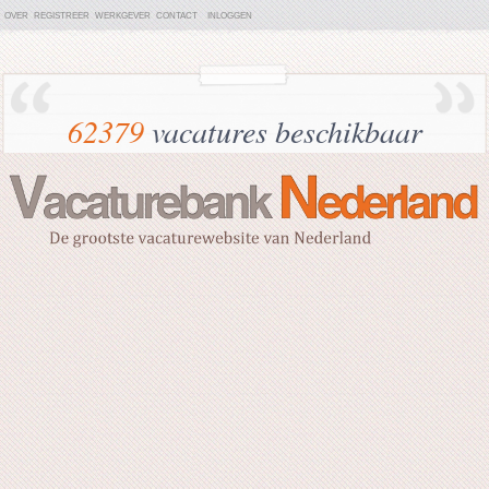
OVER
REGISTREER
WERKGEVER
CONTACT
INLOGGEN
62379
vacatures beschikbaar