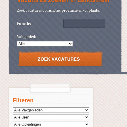
Zoek vacatures op
functie
,
provincie
en/of
plaats
.
Functie:
Vakgebied:
Filteren