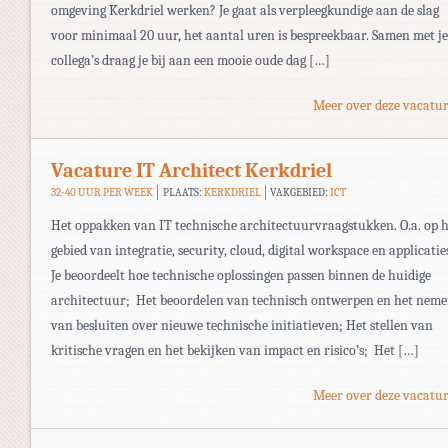
omgeving Kerkdriel werken? Je gaat als verpleegkundige aan de slag
voor minimaal 20 uur, het aantal uren is bespreekbaar. Samen met je
collega’s draag je bij aan een mooie oude dag […]
Meer over deze vacatur
Vacature IT Architect Kerkdriel
32-40 UUR PER WEEK
PLAATS:
KERKDRIEL
VAKGEBIED:
ICT
Het oppakken van IT technische architectuurvraagstukken. O.a. op h
gebied van integratie, security, cloud, digital workspace en applicatie
Je beoordeelt hoe technische oplossingen passen binnen de huidige
architectuur; Het beoordelen van technisch ontwerpen en het nem
van besluiten over nieuwe technische initiatieven; Het stellen van
kritische vragen en het bekijken van impact en risico’s; Het […]
Meer over deze vacatur