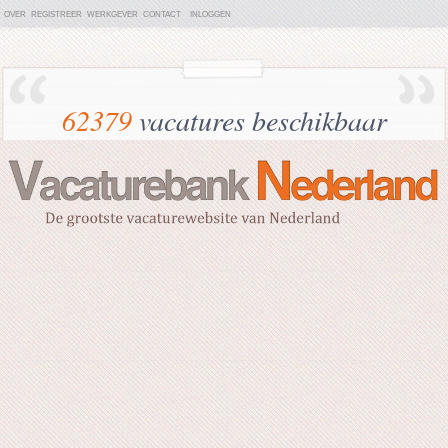
OVER
REGISTREER
WERKGEVER
CONTACT
INLOGGEN
62379
vacatures beschikbaar