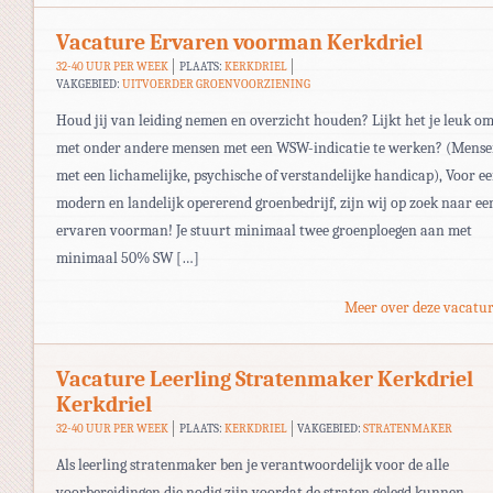
Vacature Ervaren voorman Kerkdriel
32-40 UUR PER WEEK
PLAATS:
KERKDRIEL
VAKGEBIED:
UITVOERDER GROENVOORZIENING
Houd jij van leiding nemen en overzicht houden? Lijkt het je leuk o
met onder andere mensen met een WSW-indicatie te werken? (Mens
met een lichamelijke, psychische of verstandelijke handicap), Voor e
modern en landelijk opererend groenbedrijf, zijn wij op zoek naar ee
ervaren voorman! Je stuurt minimaal twee groenploegen aan met
minimaal 50% SW […]
Meer over deze vacatur
Vacature Leerling Stratenmaker Kerkdriel
Kerkdriel
32-40 UUR PER WEEK
PLAATS:
KERKDRIEL
VAKGEBIED:
STRATENMAKER
Als leerling stratenmaker ben je verantwoordelijk voor de alle
voorbereidingen die nodig zijn voordat de straten gelegd kunnen