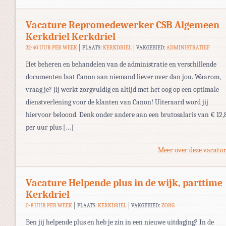
Vacature Repromedewerker CSB Algemeen
Kerkdriel Kerkdriel
32-40 UUR PER WEEK
PLAATS:
KERKDRIEL
VAKGEBIED:
ADMINISTRATIEF
Het beheren en behandelen van de administratie en verschillende
documenten laat Canon aan niemand liever over dan jou. Waarom,
vraag je? Jij werkt zorgvuldig en altijd met het oog op een optimale
dienstverlening voor de klanten van Canon! Uiteraard word jij
hiervoor beloond. Denk onder andere aan een brutosalaris van € 12,
per uur plus […]
Meer over deze vacatur
Vacature Helpende plus in de wijk, parttime
Kerkdriel
0-8 UUR PER WEEK
PLAATS:
KERKDRIEL
VAKGEBIED:
ZORG
Ben jij helpende plus en heb je zin in een nieuwe uitdaging? In de