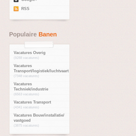
RSS
Populaire
Banen
Vacatures Overig
(9288 vacatures)
Vacatures
Transport/logistiek/luchtvaart
(7348 vacatures)
Vacatures
Techniek/industrie
(6563 vacatures)
Vacatures Transport
(4341 vacatures)
Vacatures Bouw/installatie/
vastgoed
(3875 vacatures)