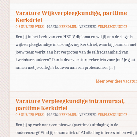
Vacature Wijkverpleegkundige, parttime
Kerkdriel
0-8 UUR PER WEEK
PLAATS:
KERKDRIEL
VAKGEBIED:
VERPLEEGKUNDIGE
Ben jij in het bezit van een HBO-V diploma en wil jij aan de slag als
wijkverpleegkundige in de omgeving Kerkdriel, waarbij je samen met
jouw team werkt aan het vergroten van de zelfredzaamheid van
kwetsbare ouderen? Dan is deze vacature zeker iets voor jou! Je gaat
samen met je collega’s bouwen aan een professioneel […]
Meer over deze vacatur
Vacature Verpleegkundige intramuraal,
parttime Kerkdriel
0-8 UUR PER WEEK
PLAATS:
KERKDRIEL
VAKGEBIED:
VERPLEEGKUNDIGE
Ben jij op zoek naar een nieuwe (parttime) uitdaging in de
ouderenzorg? Vind jij de somatiek of PG afdeling interessant en wil jij