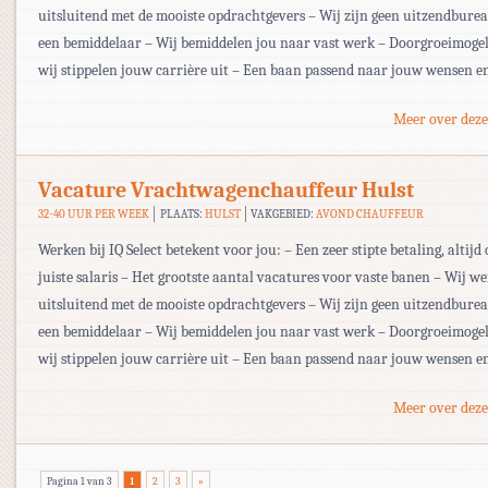
uitsluitend met de mooiste opdrachtgevers – Wij zijn geen uitzendbur
een bemiddelaar – Wij bemiddelen jou naar vast werk – Doorgroeimogel
wij stippelen jouw carrière uit – Een baan passend naar jouw wensen e
Meer over deze
Vacature Vrachtwagenchauffeur Hulst
32-40 UUR PER WEEK
PLAATS:
HULST
VAKGEBIED:
AVOND CHAUFFEUR
Werken bij IQ Select betekent voor jou: – Een zeer stipte betaling, altijd 
juiste salaris – Het grootste aantal vacatures voor vaste banen – Wij w
uitsluitend met de mooiste opdrachtgevers – Wij zijn geen uitzendbur
een bemiddelaar – Wij bemiddelen jou naar vast werk – Doorgroeimogel
wij stippelen jouw carrière uit – Een baan passend naar jouw wensen e
Meer over deze
Pagina 1 van 3
1
2
3
»