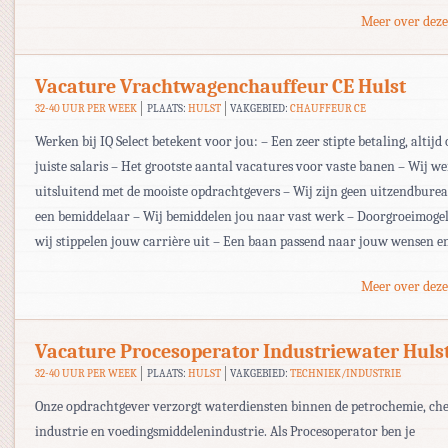
Meer over deze
Vacature Vrachtwagenchauffeur CE Hulst
32-40 UUR PER WEEK
PLAATS:
HULST
VAKGEBIED:
CHAUFFEUR CE
Werken bij IQ Select betekent voor jou: – Een zeer stipte betaling, altijd 
juiste salaris – Het grootste aantal vacatures voor vaste banen – Wij w
uitsluitend met de mooiste opdrachtgevers – Wij zijn geen uitzendbur
een bemiddelaar – Wij bemiddelen jou naar vast werk – Doorgroeimogel
wij stippelen jouw carrière uit – Een baan passend naar jouw wensen e
Meer over deze
Vacature Procesoperator Industriewater Huls
32-40 UUR PER WEEK
PLAATS:
HULST
VAKGEBIED:
TECHNIEK/INDUSTRIE
Onze opdrachtgever verzorgt waterdiensten binnen de petrochemie, ch
industrie en voedingsmiddelenindustrie. Als Procesoperator ben je