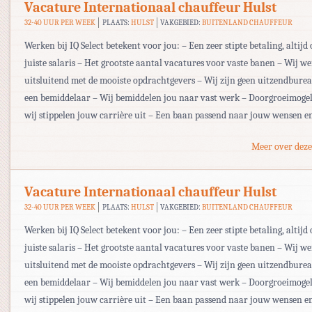
Vacature Internationaal chauffeur Hulst
32-40 UUR PER WEEK
PLAATS:
HULST
VAKGEBIED:
BUITENLAND CHAUFFEUR
Werken bij IQ Select betekent voor jou: – Een zeer stipte betaling, altijd 
juiste salaris – Het grootste aantal vacatures voor vaste banen – Wij w
uitsluitend met de mooiste opdrachtgevers – Wij zijn geen uitzendbur
een bemiddelaar – Wij bemiddelen jou naar vast werk – Doorgroeimogel
wij stippelen jouw carrière uit – Een baan passend naar jouw wensen e
Meer over deze
Vacature Internationaal chauffeur Hulst
32-40 UUR PER WEEK
PLAATS:
HULST
VAKGEBIED:
BUITENLAND CHAUFFEUR
Werken bij IQ Select betekent voor jou: – Een zeer stipte betaling, altijd 
juiste salaris – Het grootste aantal vacatures voor vaste banen – Wij w
uitsluitend met de mooiste opdrachtgevers – Wij zijn geen uitzendbur
een bemiddelaar – Wij bemiddelen jou naar vast werk – Doorgroeimogel
wij stippelen jouw carrière uit – Een baan passend naar jouw wensen e