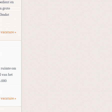
bedient en
n grote
. Omdat
 vacature »
de ruimte om
l van het
5.000
 vacature »