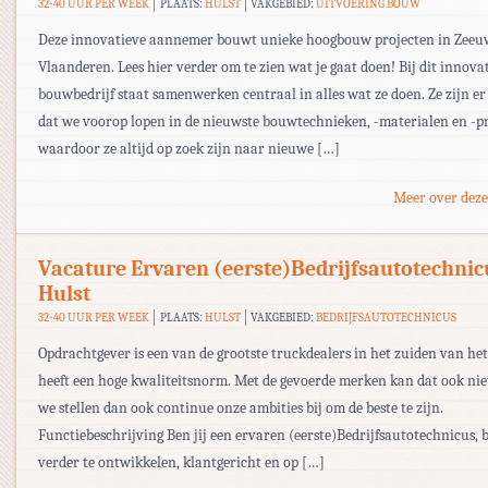
32-40 UUR PER WEEK
PLAATS:
HULST
VAKGEBIED:
UITVOERING BOUW
Deze innovatieve aannemer bouwt unieke hoogbouw projecten in Zeeu
Vlaanderen. Lees hier verder om te zien wat je gaat doen! Bij dit innova
bouwbedrijf staat samenwerken centraal in alles wat ze doen. Ze zijn er
dat we voorop lopen in de nieuwste bouwtechnieken, -materialen en -p
waardoor ze altijd op zoek zijn naar nieuwe […]
Meer over deze
Vacature Ervaren (eerste)Bedrijfsautotechnic
Hulst
32-40 UUR PER WEEK
PLAATS:
HULST
VAKGEBIED:
BEDRIJFSAUTOTECHNICUS
Opdrachtgever is een van de grootste truckdealers in het zuiden van het
heeft een hoge kwaliteitsnorm. Met de gevoerde merken kan dat ook nie
we stellen dan ook continue onze ambities bij om de beste te zijn.
Functiebeschrijving Ben jij een ervaren (eerste)Bedrijfsautotechnicus, b
verder te ontwikkelen, klantgericht en op […]