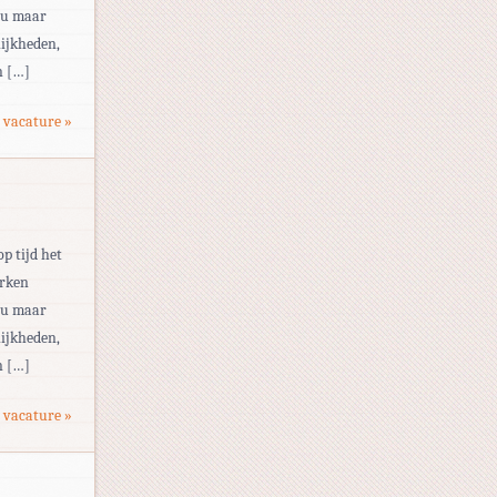
eau maar
ijkheden,
n […]
 vacature »
op tijd het
erken
eau maar
ijkheden,
n […]
 vacature »