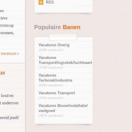
RSS
ws-
tieve
 trots op
Populaire
Banen
rocessen,
Vacatures Overig
(9288 vacatures)
 vacature »
Vacatures
Transport/logistiek/luchtvaart
(7348 vacatures)
us
Vacatures
Techniek/industrie
(6563 vacatures)
Vacatures Transport
 land en
(4341 vacatures)
t anders en
Vacatures Bouw/installatie/
vastgoed
(3875 vacatures)
ereid jezelf