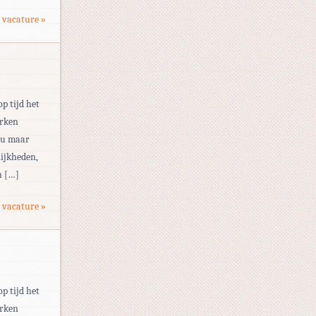
 vacature »
op tijd het
erken
eau maar
ijkheden,
n […]
 vacature »
op tijd het
erken