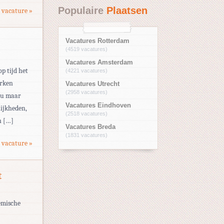
Populaire
Plaatsen
 vacature »
Vacatures Rotterdam
(4519 vacatures)
Vacatures Amsterdam
op tijd het
(4221 vacatures)
erken
Vacatures Utrecht
(2958 vacatures)
eau maar
Vacatures Eindhoven
ijkheden,
(2518 vacatures)
n […]
Vacatures Breda
(1831 vacatures)
 vacature »
t
emische