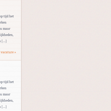
op tijd het
erken
eau maar
ijkheden,
n […]
 vacature »
op tijd het
erken
eau maar
ijkheden,
n […]