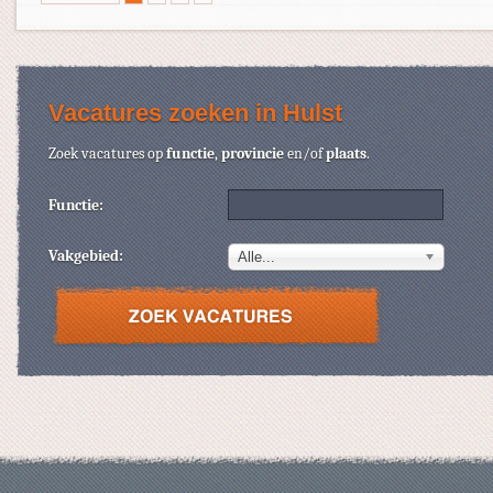
Vacatures zoeken in Hulst
Zoek vacatures op
functie
,
provincie
en/of
plaats
.
Functie:
Vakgebied:
Alle...