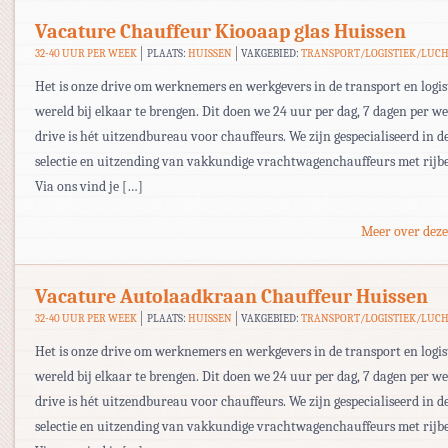
Vacature Chauffeur Kiooaap glas Huissen
32-40 UUR PER WEEK
PLAATS:
HUISSEN
VAKGEBIED:
TRANSPORT/LOGISTIEK/LUC
Het is onze drive om werknemers en werkgevers in de transport en logis
wereld bij elkaar te brengen. Dit doen we 24 uur per dag, 7 dagen per w
drive is hét uitzendbureau voor chauffeurs. We zijn gespecialiseerd in d
selectie en uitzending van vakkundige vrachtwagenchauffeurs met rijbe
Via ons vind je […]
Meer over deze
Vacature Autolaadkraan Chauffeur Huissen
32-40 UUR PER WEEK
PLAATS:
HUISSEN
VAKGEBIED:
TRANSPORT/LOGISTIEK/LUC
Het is onze drive om werknemers en werkgevers in de transport en logis
wereld bij elkaar te brengen. Dit doen we 24 uur per dag, 7 dagen per w
drive is hét uitzendbureau voor chauffeurs. We zijn gespecialiseerd in d
selectie en uitzending van vakkundige vrachtwagenchauffeurs met rijbe