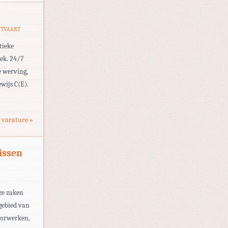
HTVAART
tieke
eek. 24/7
e werving,
wijs C(E).
 vacature »
issen
ze zaken
gebied van
oorwerken,