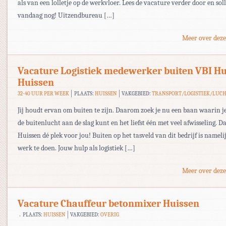
als van een lolletje op de werkvloer. Lees de vacature verder door en soll
vandaag nog! Uitzendbureau […]
Meer over deze
Vacature Logistiek medewerker buiten VBI Hu
Huissen
32-40 UUR PER WEEK
PLAATS:
HUISSEN
VAKGEBIED:
TRANSPORT/LOGISTIEK/LUC
Jij houdt ervan om buiten te zijn. Daarom zoek je nu een baan waarin je
de buitenlucht aan de slag kunt en het liefst één met veel afwisseling. D
Huissen dé plek voor jou! Buiten op het tasveld van dit bedrijf is nameli
werk te doen. Jouw hulp als logistiek […]
Meer over deze
Vacature Chauffeur betonmixer Huissen
PLAATS:
HUISSEN
VAKGEBIED:
OVERIG