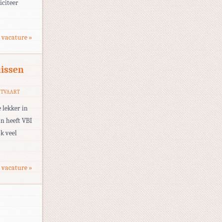
iciteer
 vacature »
issen
HTVAART
 lekker in
an heeft VBI
jk veel
 vacature »