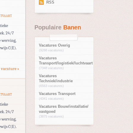
RSS
HTVAART
tieke
Populaire
Banen
eek. 24/7
e werving,
Vacatures Overig
wijs C(E).
(9288 vacatures)
Vacatures
Transport/logistiek/luchtvaart
 vacature »
(7348 vacatures)
Vacatures
Techniek/industrie
(6563 vacatures)
Vacatures Transport
HTVAART
(4341 vacatures)
tieke
Vacatures Bouw/installatie/
eek. 24/7
vastgoed
(3875 vacatures)
e werving,
wijs C(E).