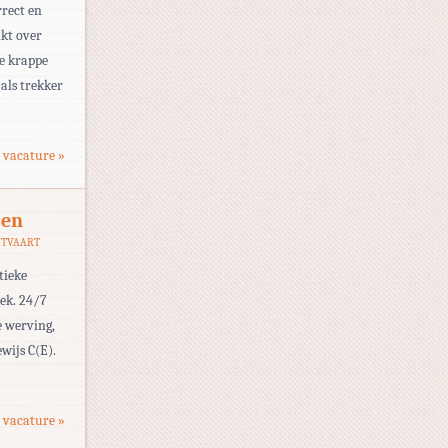
rrect en
ikt over
e krappe
als trekker
 vacature »
sen
HTVAART
tieke
eek. 24/7
e werving,
wijs C(E).
 vacature »