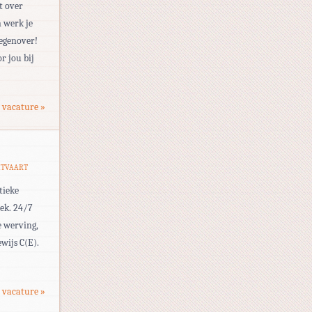
t over
n werk je
tegenover!
r jou bij
 vacature »
HTVAART
tieke
eek. 24/7
e werving,
wijs C(E).
 vacature »