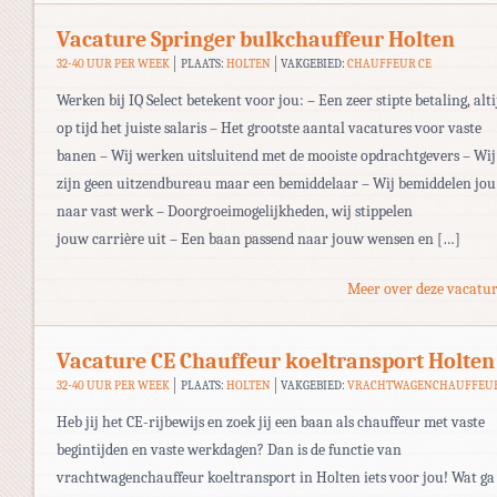
Vacature Springer bulkchauffeur Holten
32-40 UUR PER WEEK
PLAATS:
HOLTEN
VAKGEBIED:
CHAUFFEUR CE
Werken bij IQ Select betekent voor jou: – Een zeer stipte betaling, alti
op tijd het juiste salaris – Het grootste aantal vacatures voor vaste
banen – Wij werken uitsluitend met de mooiste opdrachtgevers – Wij
zijn geen uitzendbureau maar een bemiddelaar – Wij bemiddelen jou
naar vast werk – Doorgroeimogelijkheden, wij stippelen
jouw carrière uit – Een baan passend naar jouw wensen en […]
Meer over deze vacatur
Vacature CE Chauffeur koeltransport Holten
32-40 UUR PER WEEK
PLAATS:
HOLTEN
VAKGEBIED:
VRACHTWAGENCHAUFFEU
Heb jij het CE-rijbewijs en zoek jij een baan als chauffeur met vaste
begintijden en vaste werkdagen? Dan is de functie van
vrachtwagenchauffeur koeltransport in Holten iets voor jou! Wat ga 