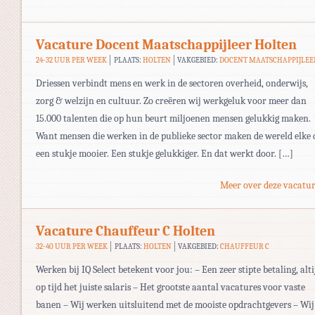
Vacature Docent Maatschappijleer Holten
24-32 UUR PER WEEK
PLAATS:
HOLTEN
VAKGEBIED:
DOCENT MAATSCHAPPIJLEE
Driessen verbindt mens en werk in de sectoren overheid, onderwijs,
zorg & welzijn en cultuur. Zo creëren wij werkgeluk voor meer dan
15.000 talenten die op hun beurt miljoenen mensen gelukkig maken.
Want mensen die werken in de publieke sector maken de wereld elke 
een stukje mooier. Een stukje gelukkiger. En dat werkt door. […]
Meer over deze vacatur
Vacature Chauffeur C Holten
32-40 UUR PER WEEK
PLAATS:
HOLTEN
VAKGEBIED:
CHAUFFEUR C
Werken bij IQ Select betekent voor jou: – Een zeer stipte betaling, alti
op tijd het juiste salaris – Het grootste aantal vacatures voor vaste
banen – Wij werken uitsluitend met de mooiste opdrachtgevers – Wij