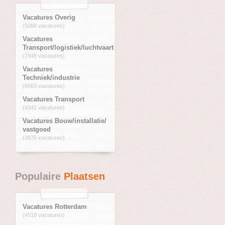
Vacatures Overig
(9288 vacatures)
Vacatures
Transport/logistiek/luchtvaart
(7348 vacatures)
Vacatures
Techniek/industrie
(6563 vacatures)
Vacatures Transport
(4341 vacatures)
Vacatures Bouw/installatie/
vastgoed
(3875 vacatures)
Populaire
Plaatsen
Vacatures Rotterdam
(4519 vacatures)