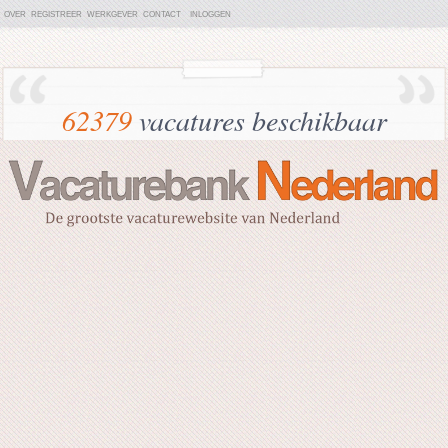
OVER
REGISTREER
WERKGEVER
CONTACT
INLOGGEN
62379
vacatures beschikbaar