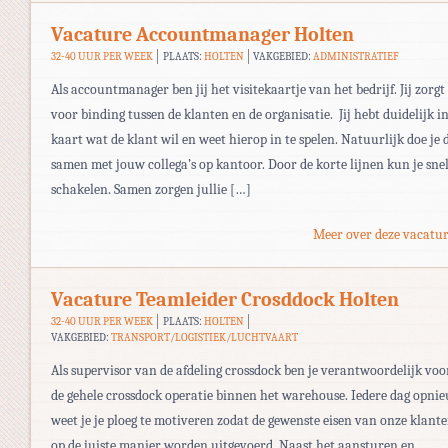
Vacature Accountmanager Holten
32-40 UUR PER WEEK
PLAATS:
HOLTEN
VAKGEBIED:
ADMINISTRATIEF
Als accountmanager ben jij het visitekaartje van het bedrijf. Jij zorgt
voor binding tussen de klanten en de organisatie. Jij hebt duidelijk i
kaart wat de klant wil en weet hierop in te spelen. Natuurlijk doe je d
samen met jouw collega’s op kantoor. Door de korte lijnen kun je sne
schakelen. Samen zorgen jullie […]
Meer over deze vacatur
Vacature Teamleider Crosddock Holten
32-40 UUR PER WEEK
PLAATS:
HOLTEN
VAKGEBIED:
TRANSPORT/LOGISTIEK/LUCHTVAART
Als supervisor van de afdeling crossdock ben je verantwoordelijk voo
de gehele crossdock operatie binnen het warehouse. Iedere dag opni
weet je je ploeg te motiveren zodat de gewenste eisen van onze klant
op de juiste manier worden uitgevoerd. Naast het aansturen en