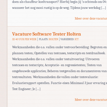
doen als chauffeur koeltransport? Hierbij begin jij ’s ochtends om 04
wanneer het nog mooi rustig is op de weg; Tijdens jouw werkdag […]
Meer over deze vacatur
Vacature Software Tester Holten
32-40 UUR PER WEEK
PLAATS:
HOLTEN
VAKGEBIED:
ICT
Werkzaamheden die o.a. vallen onder testvoorbereiding: Begroten en
plannen testen; Opstellen van testcases, testscripts en testdraaiboek.
Werkzaamheden die o.a. vallen onder testuitvoering: Uitvoeren
testcases en testscripts; Acceptatie- en regressietesten; Testen van
omgebouwde applicaties; Beheren testgevallen en documenteren van
testresultaten. Werkzaamheden die vallen onder testevaluatie:
Evaluatierapport opstellen. Functie-eisen Minimaal 3 jaar ervaring a
Test Engineer; Je […]
Meer over deze vacatur