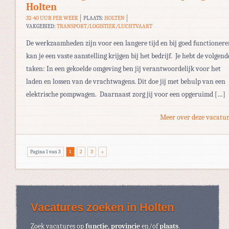
Holten
32-40 UUR PER WEEK
PLAATS:
HOLTEN
VAKGEBIED:
TRANSPORT/LOGISTIEK/LUCHTVAART
De werkzaamheden zijn voor een langere tijd en bij goed functioner
kan je een vaste aanstelling krijgen bij het bedrijf. Je hebt de volgend
taken: In een gekoelde omgeving ben jij verantwoordelijk voor het
laden en lossen van de vrachtwagens. Dit doe jij met behulp van een
elektrische pompwagen. Daarnaast zorg jij voor een opgeruimd […]
Meer over deze vacatur
Pagina 1 van 3
1
2
3
»
Vacatures zoeken in Holten
Zoek vacatures op
functie
,
provincie
en/of
plaats
.