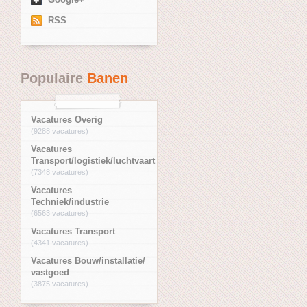
RSS
Populaire
Banen
Vacatures Overig
(9288 vacatures)
Vacatures
Transport/logistiek/luchtvaart
(7348 vacatures)
Vacatures
Techniek/industrie
(6563 vacatures)
Vacatures Transport
(4341 vacatures)
Vacatures Bouw/installatie/
vastgoed
(3875 vacatures)