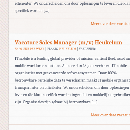
efficiënter. We onderscheiden ons door oplossingen te leveren die kla
specifiek worden […]
Meer over deze vacatur
Vacature Sales Manager (m/v) Heukelum
32-40 UUR PER WEEK
PLAATS:
HEUKELUM
VAKGEBIED:
ITmobile is a leading global provider of mission-critical fleet, asset a
mobile workforce solutions. Al meer dan 15 jaar verbetert ITmobile
organisaties met geavanceerde softwaresystemen. Door 100%
betrouwbare, feitelijke data te verschaffen maakt ITmobile organisat
transparanter en efficiënter. We onderscheiden ons door oplossingen 
leveren die klantspecifiek worden ingericht en makkelijk te gebruike
zijn. Organisaties zijn gebaat bij betrouwbare […]
Meer over deze vacatur