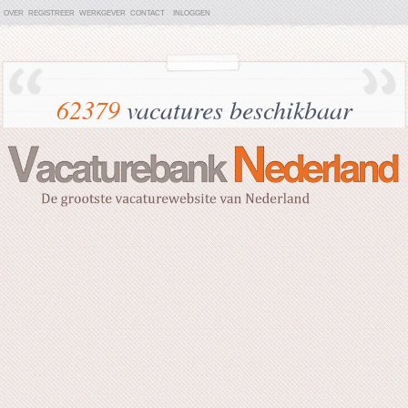
OVER
REGISTREER
WERKGEVER
CONTACT
INLOGGEN
62379
vacatures beschikbaar