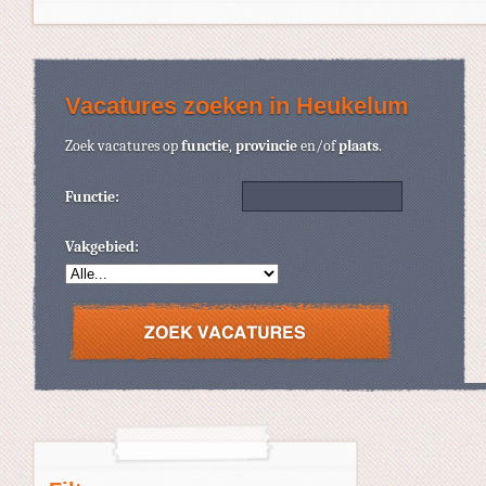
Vacatures zoeken in Heukelum
Zoek vacatures op
functie
,
provincie
en/of
plaats
.
Functie:
Vakgebied: