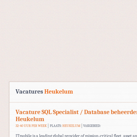
Vacatures
Heukelum
Vacature SQL Specialist / Database beheerde
Heukelum
32-40 UUR PER WEEK
PLAATS:
HEUKELUM
VAKGEBIED:
ITmobile is a leading global provider of mission-critical fleet, asset a