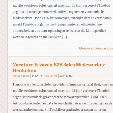
mobile workforce solutions. Al meer dan 15 jaar verbetert ITmobile
organisaties met geavanceerde softwaresystemen voor mobiele
medewerkers. Door 100% betrouwbare, feitelijke data te verschaffen
maakt ITmobile organisaties transparanter en efficiënter. We
onderscheiden ons door oplossingen te leveren die klantspecifiek
worden ingericht en makkelijk te […]
Meer over deze vacatur
Vacature Ervaren B2B Sales Medewerker
Heukelum
UREN N.O.T.K.
PLAATS:
HEUKELUM
VAKGEBIED:
ITmobile is a leading global provider of mission-critical fleet, asset a
mobile workforce solutions. Al meer dan 15 jaar verbetert ITmobile
organisaties middels geavanceerde softwaresystemen. Door 100%
betrouwbare, feitelijke data te verschaffen over de uitvoering van de
werkzaamheden, maakt ITmobile organisaties transparanter en