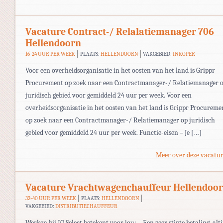
Vacature Contract-/ Relalatiemanager 706
Hellendoorn
16-24 UUR PER WEEK
PLAATS:
HELLENDOORN
VAKGEBIED:
INKOPER
Voor een overheidsorganisatie in het oosten van het land is Grippr
Procurement op zoek naar een Contractmanager-/ Relatiemanager 
juridisch gebied voor gemiddeld 24 uur per week. Voor een
overheidsorganisatie in het oosten van het land is Grippr Procureme
op zoek naar een Contractmanager-/ Relatiemanager op juridisch
gebied voor gemiddeld 24 uur per week. Functie-eisen – Je […]
Meer over deze vacatur
Vacature Vrachtwagenchauffeur Hellendoo
32-40 UUR PER WEEK
PLAATS:
HELLENDOORN
VAKGEBIED:
DISTRIBUTIECHAUFFEUR
Werken bij IQ Select betekent voor jou: – Een zeer stipte betaling, alti