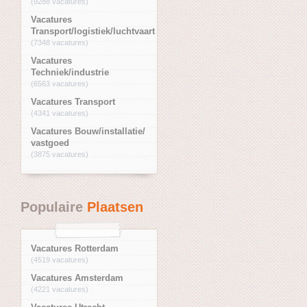
(9288 vacatures)
Vacatures
Transport/logistiek/luchtvaart
(7348 vacatures)
Vacatures
Techniek/industrie
(6563 vacatures)
Vacatures Transport
(4341 vacatures)
Vacatures Bouw/installatie/
vastgoed
(3875 vacatures)
Populaire
Plaatsen
Vacatures Rotterdam
(4519 vacatures)
Vacatures Amsterdam
(4221 vacatures)