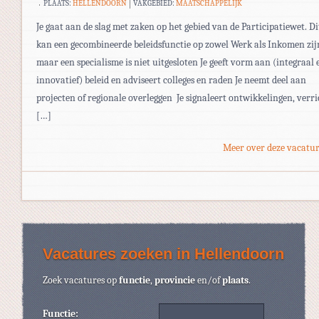
PLAATS:
HELLENDOORN
VAKGEBIED:
MAATSCHAPPELIJK
Je gaat aan de slag met zaken op het gebied van de Participatiewet. Di
kan een gecombineerde beleidsfunctie op zowel Werk als Inkomen zij
maar een specialisme is niet uitgesloten Je geeft vorm aan (integraal 
innovatief) beleid en adviseert colleges en raden Je neemt deel aan
projecten of regionale overleggen Je signaleert ontwikkelingen, verri
[…]
Meer over deze vacatur
Vacatures zoeken in Hellendoorn
Zoek vacatures op
functie
,
provincie
en/of
plaats
.
Functie: