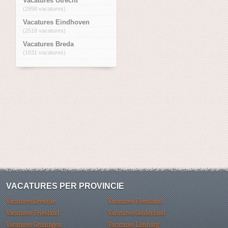
Vacatures Utrecht
(2958 vacatures)
Vacatures Eindhoven
(2518 vacatures)
Vacatures Breda
(1831 vacatures)
VACATURES PER PROVINCIE
Vacatures Drenthe
Vacatures Flevoland
Vacatures Friesland
Vacatures Gelderland
Vacatures Groningen
Vacatures Limburg