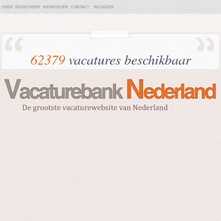
OVER
REGISTREER
WERKGEVER
CONTACT
INLOGGEN
62379
vacatures beschikbaar