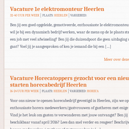
Vacature 1e elektromonteur Heerlen
32-40 UUR PER WEEK
PLAATS:
HEERLEN
VAKGEBIED:
Ben jij een goed opgeleide, gemotiveerde, enthousiaste 1e elektromonte
wil je bij een dynamisch bedrijf werken, waar de mens op de 1e plaats sta
een job met veel afwisseling? Ben jij die duizendpoot die geen uitdaging 
gaat? Voel jij je aangesproken of ken je iemand die bij een […]
Meer over deze
Vacature Horecatoppers gezocht voor een nieu
starten horecabedrijf Heerlen
16-24 UUR PER WEEK
PLAATS:
HEERLEN
VAKGEBIED:
HORECA
Voor ons nieuw te openen horecabedrijf gevestigd in Heerlen, zijn we o
enthousiaste horeca medewerkers/gastvrouwen of gastheren met enige 
Vind je het leuk om gasten te verwonderen met jouw ontvangst? Ben jij
beschikbaar vanaf april 2016? Lees dan snel verder en reageer! Beschrijv