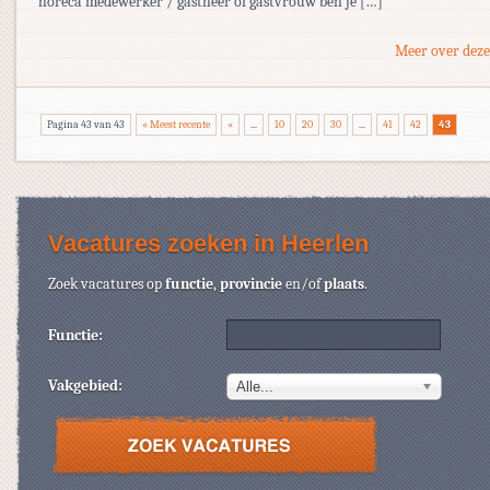
horeca medewerker / gastheer of gastvrouw ben je […]
Meer over deze
Pagina 43 van 43
« Meest recente
«
...
10
20
30
...
41
42
43
Vacatures zoeken in Heerlen
Zoek vacatures op
functie
,
provincie
en/of
plaats
.
Functie:
Vakgebied:
Alle...