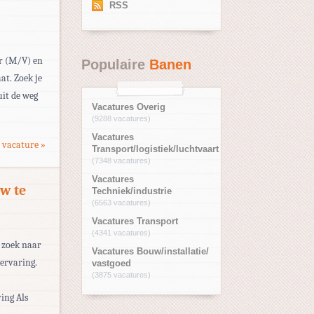
RSS
ur (M/V) en
Populaire
Banen
at. Zoek je
uit de weg
Vacatures Overig
(9288 vacatures)
Vacatures
 vacature »
Transport/logistiek/luchtvaart
(7348 vacatures)
Vacatures
w te
Techniek/industrie
(6563 vacatures)
Vacatures Transport
(4341 vacatures)
p zoek naar
Vacatures Bouw/installatie/
ervaring.
vastgoed
(3875 vacatures)
ing Als