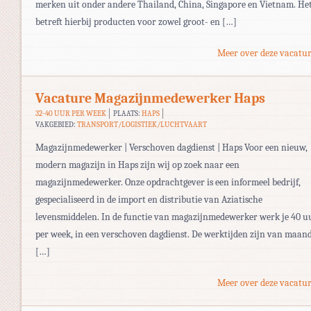
merken uit onder andere Thailand, China, Singapore en Vietnam. He
betreft hierbij producten voor zowel groot- en […]
Meer over deze vacatur
Vacature Magazijnmedewerker Haps
32-40 UUR PER WEEK
PLAATS:
HAPS
VAKGEBIED:
TRANSPORT/LOGISTIEK/LUCHTVAART
Magazijnmedewerker | Verschoven dagdienst | Haps Voor een nieuw,
modern magazijn in Haps zijn wij op zoek naar een
magazijnmedewerker. Onze opdrachtgever is een informeel bedrijf,
gespecialiseerd in de import en distributie van Aziatische
levensmiddelen. In de functie van magazijnmedewerker werk je 40 u
per week, in een verschoven dagdienst. De werktijden zijn van maan
[…]
Meer over deze vacatur