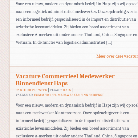
Voor een nieuw, modern en dynamisch bedrijf in Haps zijn wij op zoe
naar een logistiek administratief medewerker. Onze opdrachtgever is
een informeel bedrijf, gespecialiseerd in de import en distributie van
Aziatische levensmiddelen. Zij bieden een breed assortiment van
exclusieve A-merken uit onder andere Thailand, China, Singapore en
Vietnam. In de functie van logistiek administratief […]
Meer over deze vacatur
Vacature Commercieel Medewerker
Binnendienst Haps
32-40 UUR PER WEEK
PLAATS:
HAPS
VAKGEBIED:
COMMERCIEEL MEDEWERKER BINNENDIENST
Voor een nieuw, modern en dynamisch bedrijf in Haps zijn wij op zoe
naar een medewerker klantenservice. Onze opdrachtgever is een
informeel bedrijf, gespecialiseerd in de import en distributie van
Aziatische levensmiddelen. Zij bieden een breed assortiment van
exclusieve A-merken uit onder andere Thailand, China, Singapore en