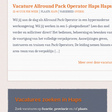
Vacature Allround Pack Operator Haps Haps
32-40 UUR PER WEEK
PLAATS:
HAPS
VAKGEBIED:
OVERIG
Wil jij aan de slag als Allround Pack Operator in een hypermoderne
werkomgeving. Wil jij werken in een 5-ploegendienst? Lees dan snel
verder en solliciteer direct! Het bedienen, beheersing en bewaken va
de voortgang van het volledige verpakproces; Aanwijzingen geven,
instrueren en trainen van Pack Operators; De leiding nemen binnen 
area-team van de verpaklijn […]
Meer over deze vacatur
Vacatures zoeken in Haps
Zoek vacatures op
functie
,
provincie
en/of
plaats
.