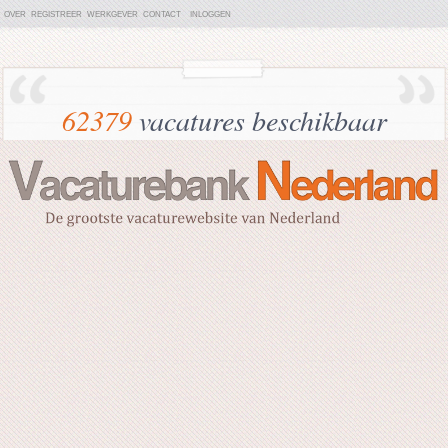
OVER
REGISTREER
WERKGEVER
CONTACT
INLOGGEN
62379
vacatures beschikbaar