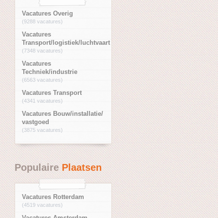
Vacatures Overig
(9288 vacatures)
Vacatures
Transport/logistiek/luchtvaart
(7348 vacatures)
Vacatures
Techniek/industrie
(6563 vacatures)
Vacatures Transport
(4341 vacatures)
Vacatures Bouw/installatie/
vastgoed
(3875 vacatures)
Populaire
Plaatsen
Vacatures Rotterdam
(4519 vacatures)
Vacatures Amsterdam