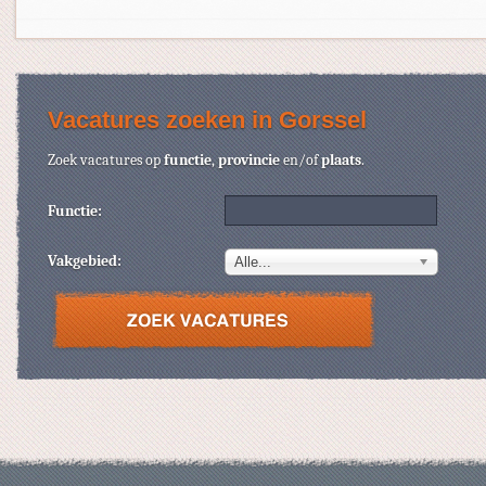
Vacatures zoeken in Gorssel
Zoek vacatures op
functie
,
provincie
en/of
plaats
.
Functie:
Vakgebied:
Alle...