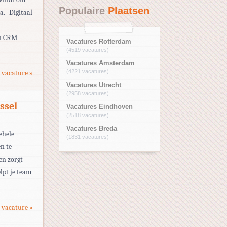
Populaire
Plaatsen
a. -Digitaal
in CRM
Vacatures Rotterdam
(4519 vacatures)
Vacatures Amsterdam
(4221 vacatures)
 vacature »
Vacatures Utrecht
(2958 vacatures)
ssel
Vacatures Eindhoven
(2518 vacatures)
Vacatures Breda
ehele
(1831 vacatures)
en te
en zorgt
elpt je team
 vacature »