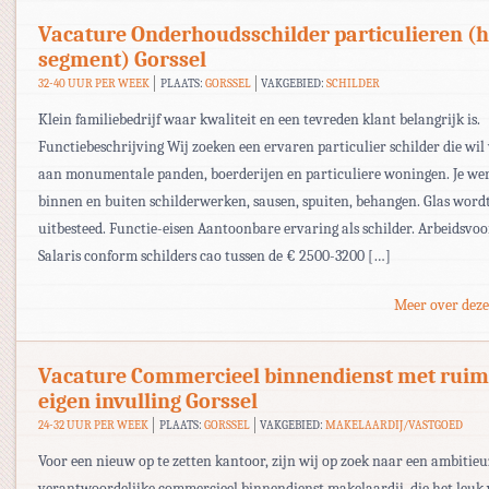
Vacature Onderhoudsschilder particulieren (
segment) Gorssel
32-40 UUR PER WEEK
PLAATS:
GORSSEL
VAKGEBIED:
SCHILDER
Klein familiebedrijf waar kwaliteit en een tevreden klant belangrijk is.
Functiebeschrijving Wij zoeken een ervaren particulier schilder die wi
aan monumentale panden, boerderijen en particuliere woningen. Je we
binnen en buiten schilderwerken, sausen, spuiten, behangen. Glas word
uitbesteed. Functie-eisen Aantoonbare ervaring als schilder. Arbeidsv
Salaris conform schilders cao tussen de € 2500-3200 […]
Meer over deze
Vacature Commercieel binnendienst met ruimt
eigen invulling Gorssel
24-32 UUR PER WEEK
PLAATS:
GORSSEL
VAKGEBIED:
MAKELAARDIJ/VASTGOED
Voor een nieuw op te zetten kantoor, zijn wij op zoek naar een ambitieu
verantwoordelijke commercieel binnendienst makelaardij, die het leuk