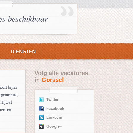
es beschikbaar
DIENSTEN
Volg alle vacatures
in
Gorssel
heeft bijna
rsgemeente,
Twitter
tijd al
Facebook
ures en
Linkedin
Google+