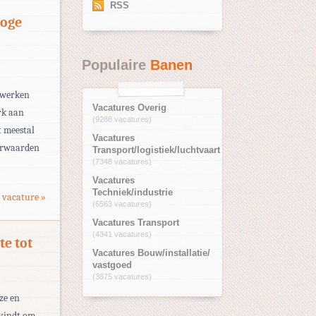
RSS
hoge
Populaire
Banen
l werken
Vacatures Overig
rk aan
(9288 vacatures)
t meestal
Vacatures
oorwaarden
Transport/logistiek/luchtvaart
(7348 vacatures)
Vacatures
Techniek/industrie
 vacature »
(6563 vacatures)
Vacatures Transport
(4341 vacatures)
e tot
Vacatures Bouw/installatie/
vastgoed
(3875 vacatures)
ze en
 vindt om