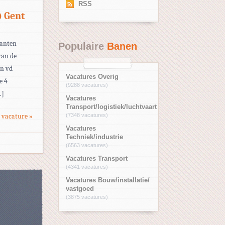
RSS
) Gent
lanten
Populaire
Banen
van de
en vd
Vacatures Overig
e 4
(9288 vacatures)
…]
Vacatures
Transport/logistiek/luchtvaart
 vacature »
(7348 vacatures)
Vacatures
Techniek/industrie
(6563 vacatures)
Vacatures Transport
(4341 vacatures)
Vacatures Bouw/installatie/
vastgoed
(3875 vacatures)