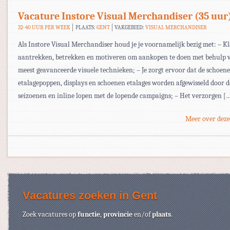
Vacature Instore Visual Merchandiser (35 uur
32-40 UUR PER WEEK
PLAATS:
GENT
VAKGEBIED:
VISUAL MERCHANDISER
Als Instore Visual Merchandiser houd je je voornamelijk bezig met: – K
aantrekken, betrekken en motiveren om aankopen te doen met behulp 
meest geavanceerde visuele technieken; – Je zorgt ervoor dat de schoen
etalagepoppen, displays en schoenen etalages worden afgewisseld door d
seizoenen en inline lopen met de lopende campaigns; – Het verzorgen [
Meer over deze
Vacatures zoeken in Gent
Zoek vacatures op
functie
,
provincie
en/of
plaats
.