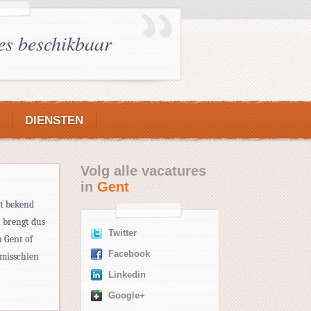
es beschikbaar
DIENSTEN
Volg alle vacatures
in
Gent
at bekend
 brengt dus
Twitter
n Gent of
Facebook
 misschien
Linkedin
Google+