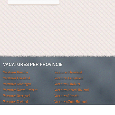
VACATURES PER PROVINCIE
Vacatures Drenthe
Vacatures Flevoland
Vacatures Friesland
Vacatures Gelderland
Vacatures Groningen
Vacatures Limburg
Vacatures Noord-Brabant
Vacatures Noord-Holland
Vacatures Overijssel
Vacatures Utrecht
Vacatures Zeeland
Vacatures Zuid-Holland