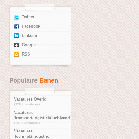
Twitter
Facebook
Linkedin
Google+
RSS
Populaire
Banen
Vacatures Overig
(9288 vacatures)
Vacatures
Transport/logistiek/luchtvaart
(7348 vacatures)
Vacatures
Techniek/industrie