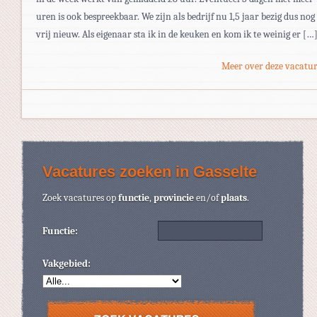
uren is ook bespreekbaar. We zijn als bedrijf nu 1,5 jaar bezig dus nog
vrij nieuw. Als eigenaar sta ik in de keuken en kom ik te weinig er […
Meer over deze vacatur
Vacatures zoeken in Gasselte
Zoek vacatures op
functie
,
provincie
en/of
plaats
.
Functie:
Vakgebied: