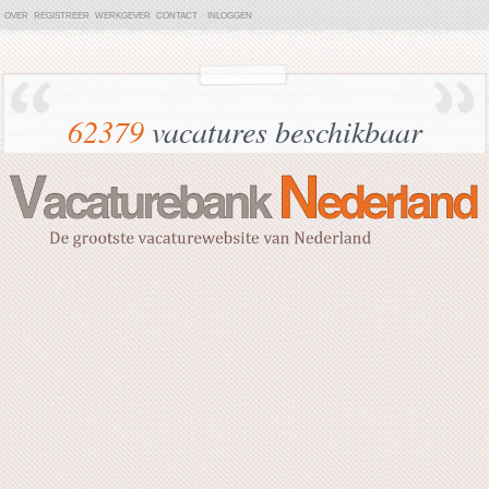
OVER
REGISTREER
WERKGEVER
CONTACT
INLOGGEN
62379
vacatures beschikbaar