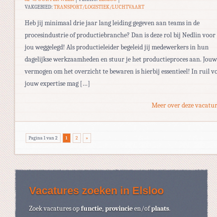
VAKGEBIED:
TRANSPORT/LOGISTIEK/LUCHTVAART
Heb jij minimaal drie jaar lang leiding gegeven aan teams in de
procesindustrie of productiebranche? Dan is deze rol bij Nedlin voor
jou weggelegd! Als productieleider begeleid jij medewerkers in hun
dagelijkse werkzaamheden en stuur je het productieproces aan. Jouw
vermogen om het overzicht te bewaren is hierbij essentieel! In ruil v
jouw expertise mag […]
Meer over deze vacatur
Pagina 1 van 2
1
2
»
Vacatures zoeken in Elsloo
Zoek vacatures op
functie
,
provincie
en/of
plaats
.