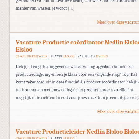
gezondheid van dit innovatieve bedrijf dat werkt aan een duurzame
manier van wassen. Je wordt […]
Meer over deze vacatur
Vacature Productie coördinator Nedlin Elslo
Elsloo
32-40 UUR PER WEEK
PLAATS:
ELSLOO
VAKGEBIED:
OVERIG
Heb jij al enige leidinggevende werkervaring opgedaan binnen een
productieomgeving en ben je klaar voor een volgende stap? Top! Dat
komt zeker goed uit in deze functie! Als productiecoördinator heb jij 
taak om samen met jouw collega’s het productieproces zo efficiënt
mogelijk in te richten. In ruil voor jouw inzet kun je een uitgebreid 
Meer over deze vacatur
Vacature Productieleider Nedlin Elsloo Elslo
32-40 UUR PER WEEK
PLAATS:
ELSLOO