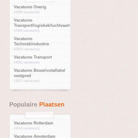
Vacatures Overig
(9288 vacatures)
Vacatures
Transport/logistiek/luchtvaart
(7348 vacatures)
Vacatures
Techniek/industrie
(6563 vacatures)
Vacatures Transport
(4341 vacatures)
Vacatures Bouw/installatie/
vastgoed
(3875 vacatures)
Populaire
Plaatsen
Vacatures Rotterdam
(4519 vacatures)
Vacatures Amsterdam