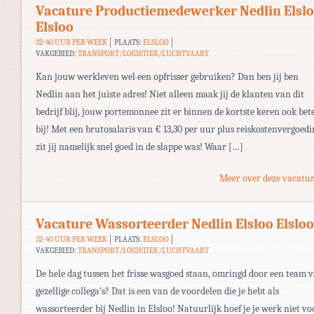
Vacature Productiemedewerker Nedlin Elsl
Elsloo
32-40 UUR PER WEEK
PLAATS:
ELSLOO
VAKGEBIED:
TRANSPORT/LOGISTIEK/LUCHTVAART
Kan jouw werkleven wel een opfrisser gebruiken? Dan ben jij ben
Nedlin aan het juiste adres! Niet alleen maak jij de klanten van dit
bedrijf blij, jouw portemonnee zit er binnen de kortste keren ook bet
bij! Met een brutosalaris van € 13,30 per uur plus reiskostenvergoedi
zit jij namelijk snel goed in de slappe was! Waar […]
Meer over deze vacatur
Vacature Wassorteerder Nedlin Elsloo Elsloo
32-40 UUR PER WEEK
PLAATS:
ELSLOO
VAKGEBIED:
TRANSPORT/LOGISTIEK/LUCHTVAART
De hele dag tussen het frisse wasgoed staan, omringd door een team 
gezellige collega’s? Dat is een van de voordelen die je hebt als
wassorteerder bij Nedlin in Elsloo! Natuurlijk hoef je je werk niet vo