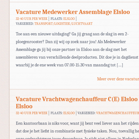
Vacature Medewerker Assemblage Elsloo
32-40 UUR PER WEEK
PLAATS:
ELSLOO
VAKGEBIED:
TRANSPORT/LOGISTIEK/LUCHTVAART
Toe aan een nieuwe uitdaging? Ga jij graag aan de slag in een 2-
ploegenrooster? Dan zij wij op zoek naar jou! Als Medewerker
Assemblage ga jij bij onze partner in Elsloo aan de slag met het
assembleren van verschillende deelproducten. Dit doe je in dagdienst
waarbij je de ene week van 07.00-15.30 van maandag tot […]
Meer over deze vacatur
Vacature Vrachtwagenchauffeur C(E) Elsloo
Elsloo
32-40 UUR PER WEEK
PLAATS:
ELSLOO
VAKGEBIED:
VRACHTWAGENCHAUFFEU
Een kantoorbaan is niks voor, want jij bent veel liever aan het rijden
dat doe je het liefst in combinatie met fysieke taken. Nou, toevallig he
onze opdrachtgever jouw droombaan. Je rijdt niet alleen in Nederlan