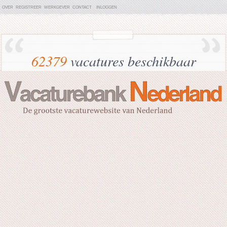
OVER
REGISTREER
WERKGEVER
CONTACT
INLOGGEN
62379
vacatures beschikbaar