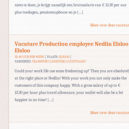
niets te doen, je krijgt namelijk een brutosalaris van € 13.30 per uur
plus toeslagen, pensioenopbouw en je […]
Meer over deze vacatur
Vacature Production employee Nedlin Elsloo
Elsloo
32-40 UUR PER WEEK
PLAATS:
ELSLOO
VAKGEBIED:
TRANSPORT/LOGISTIEK/LUCHTVAART
Could your work life use some freshening up? Then you are absolute
at the right place at Nedlin! With your work you not only make the
customers of this company happy. With a gross salary of up to €
13.30 per hour plus travel allowance, your wallet will also be a bit
happier in no time! […]
Meer over deze vacatur