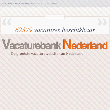
OVER
REGISTREER
WERKGEVER
CONTACT
INLOGGEN
62379
vacatures beschikbaar