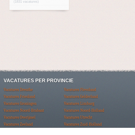
(1831 vacatures)
VACATURES PER PROVINCIE
Vacatures Drenthe
Vacatures Flevoland
Vacatures Friesland
Vacatures Gelderland
Vacatures Groningen
Vacatures Limburg
Vacatures Noord-Brabant
Vacatures Noord-Holland
Vacatures Overijssel
Vacatures Utrecht
Vacatures Zeeland
Vacatures Zuid-Holland