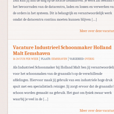
Dan kun jij aan de slag op de locatie Eemshaven. Je werk zal bestaan 
het bevoorraden van de datacentra, laden en lossen en verwerken v
de orders in het systeem. Dit is belangrijk en verantwoordelijk werk
omdat de datacentra continu moeten kunnen blijven […]
Meer over deze vacatur
Vacature Industrieel Schoonmaker Holland
Malt Eemshaven
16-24 UUR PER WEEK
PLAATS:
EEMSHAVEN
VAKGEBIED:
OVERIG
Als Industrieel Schoonmaker bij Holland Malt ben jij verantwoordeli
voor het schoonmaken van de graansilo’s op de verschillende
afdelingen. Hiervoor maak jij gebruik van een industriele hoge druk
spuit met een specialistisch reiniger. Jij zorgt ervoor dat de graansilo’
schoon worden gemaakt na gebruik. Het gaat om fysiek zwaar werk
waarbij je veel in de […]
Meer over deze vacatur