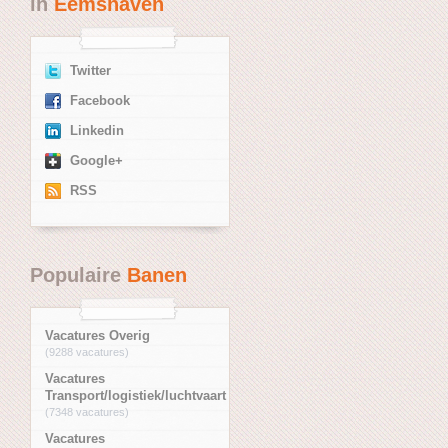
in
Eemshaven
Twitter
Facebook
Linkedin
Google+
RSS
Populaire
Banen
Vacatures Overig
(9288 vacatures)
Vacatures
Transport/logistiek/luchtvaart
(7348 vacatures)
Vacatures