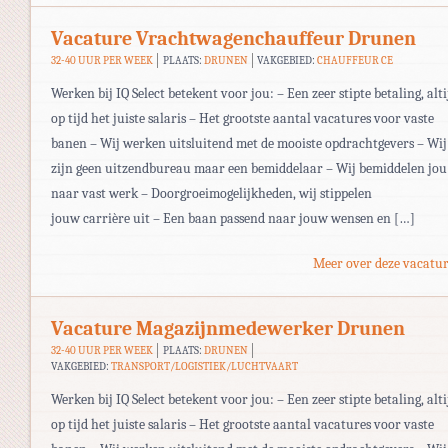
Vacature Vrachtwagenchauffeur Drunen
32-40 UUR PER WEEK
PLAATS:
DRUNEN
VAKGEBIED:
CHAUFFEUR CE
Werken bij IQ Select betekent voor jou: – Een zeer stipte betaling, alti
op tijd het juiste salaris – Het grootste aantal vacatures voor vaste
banen – Wij werken uitsluitend met de mooiste opdrachtgevers – Wij
zijn geen uitzendbureau maar een bemiddelaar – Wij bemiddelen jou
naar vast werk – Doorgroeimogelijkheden, wij stippelen
jouw carrière uit – Een baan passend naar jouw wensen en […]
Meer over deze vacatur
Vacature Magazijnmedewerker Drunen
32-40 UUR PER WEEK
PLAATS:
DRUNEN
VAKGEBIED:
TRANSPORT/LOGISTIEK/LUCHTVAART
Werken bij IQ Select betekent voor jou: – Een zeer stipte betaling, alti
op tijd het juiste salaris – Het grootste aantal vacatures voor vaste