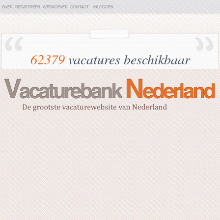
OVER
REGISTREER
WERKGEVER
CONTACT
INLOGGEN
62379
vacatures beschikbaar