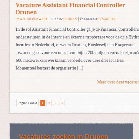
Vacature Assistant Financial Controller
Drunen
32-40 UUR PER WEEK
PLAATS:
DRUNEN
VAKGEBIED:
FINANCIEEL
In de rol Assistant Financial Controller ga je de Financial Controllers
ondersteunen in de interne en externe rapportage voor de drie Hydr
locaties in Nederland, te weten Drunen, Harderwijk en Hoogezand.
Tezamen goed voor een omzet van bijna 200 miljoen euro. Er zijn zo’
600 medewerkers werkzaam verdeeld over deze drie locaties.
Momenteel bestaat de organisatie […]
Meer over deze vacatur
Pagina 1 van 3
1
2
3
»
Vacatures zoeken in Drunen