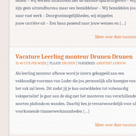
banen – Wij werken uitsluitend met de mooiste opdrachtgevers – Wij
zijn geen uitzendbureau maar een bemiddelaar – Wij bemiddelen jou
naar vast werk – Doorgroeimogelijkheden, wij stippelen
jouw carrière uit – Een baan passend naar jouw wensen en […]
Meer over deze vacatur
Vacature Leerling monteur Drunen Drunen
32-40 UUR PER WEEK
PLAATS:
DRUNEN
VAKGEBIED:
ASSISTENT AFBOUW
Als leerling monteur afbouw word je intern gekoppeld aan een
vakkundige voorman van Ludec die jou persoonlijk alle kneepjes van
het vak zal leren. Dit zodat jij je kan ontwikkelen tot volwaardig
vakspecialist! Je gaat aan de slag met het monteren van verschillende
soorten plafonds en wanden. Daarbij ben je verantwoordelijk voor al
voorkomende timmerwerkzaamheden […]
Meer over deze vacatur