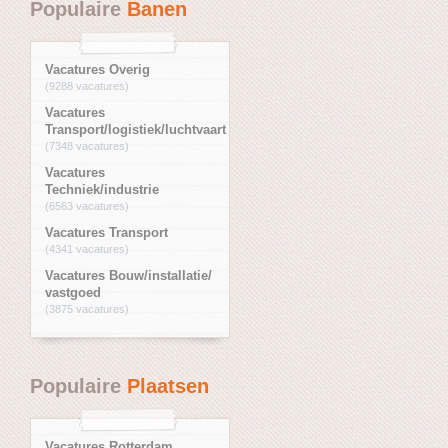
Populaire
Banen
Vacatures Overig
(9288 vacatures)
Vacatures
Transport/logistiek/luchtvaart
(7348 vacatures)
Vacatures
Techniek/industrie
(6563 vacatures)
Vacatures Transport
(4341 vacatures)
Vacatures Bouw/installatie/
vastgoed
(3875 vacatures)
Populaire
Plaatsen
Vacatures Rotterdam