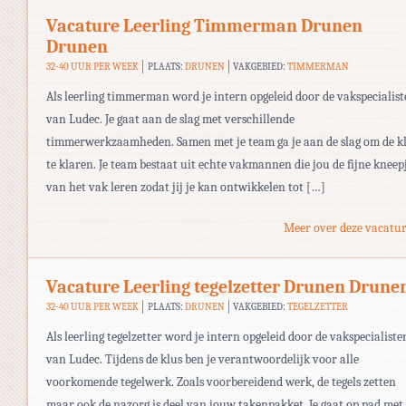
Vacature Leerling Timmerman Drunen
Drunen
32-40 UUR PER WEEK
PLAATS:
DRUNEN
VAKGEBIED:
TIMMERMAN
Als leerling timmerman word je intern opgeleid door de vakspecialis
van Ludec. Je gaat aan de slag met verschillende
timmerwerkzaamheden. Samen met je team ga je aan de slag om de k
te klaren. Je team bestaat uit echte vakmannen die jou de fijne kneep
van het vak leren zodat jij je kan ontwikkelen tot […]
Meer over deze vacatur
Vacature Leerling tegelzetter Drunen Drune
32-40 UUR PER WEEK
PLAATS:
DRUNEN
VAKGEBIED:
TEGELZETTER
Als leerling tegelzetter word je intern opgeleid door de vakspecialiste
van Ludec. Tijdens de klus ben je verantwoordelijk voor alle
voorkomende tegelwerk. Zoals voorbereidend werk, de tegels zetten
maar ook de nazorg is deel van jouw takenpakket. Je gaat op pad met