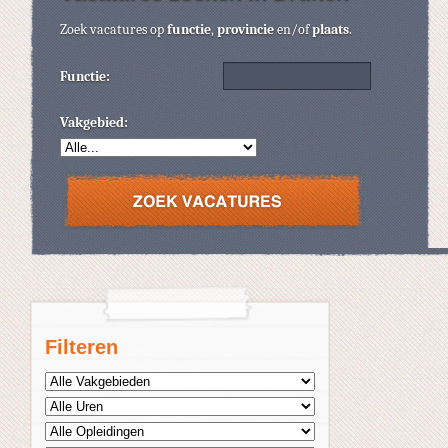
Zoek vacatures op
functie
,
provincie
en/of
plaats
.
Functie:
Vakgebied:
Filteren