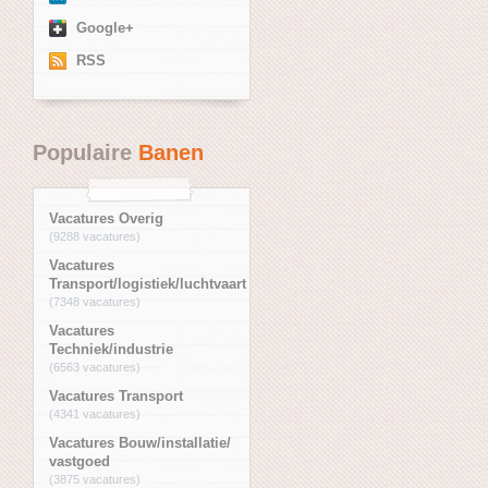
Google+
RSS
Populaire
Banen
Vacatures Overig
(9288 vacatures)
Vacatures
Transport/logistiek/luchtvaart
(7348 vacatures)
Vacatures
Techniek/industrie
(6563 vacatures)
Vacatures Transport
(4341 vacatures)
Vacatures Bouw/installatie/
vastgoed
(3875 vacatures)