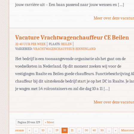
jouw carrière uit – Een baan passend naar jouw wensen en […]
Meer over deze vacatur
Vacature Vrachtwagenchauffeur CE Beilen
32-40 UUR PER WEEK
PLAATS:
BEILEN
VAKGEBIED:
VRACHTWAGENCHAUFFEUR BINNENLAND
Het bedrijf is een toonaangevende organisatie als het gaat om de
voedselketen in Nederland. Op dit moment zoeken wij voor de
vestigingen Raalte en Beilen goede chauffeurs. Functiebeschrijving A
chauffeur bij dit uitstekende bedrijf start je op het DC in Raalte. Je la
je wagen met 54 rolcontainers en zal die dag 10 a 11 […]
Meer over deze vacatur
Pagina 20 van 129
« Meest
recente
«
...
10
...
19
20
21
...
30
40
50
...
»
Minst rec