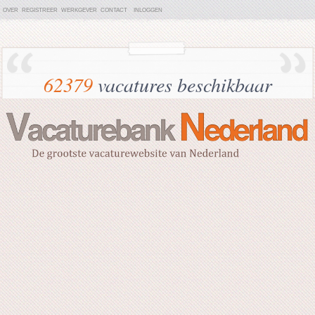
OVER
REGISTREER
WERKGEVER
CONTACT
INLOGGEN
62379
vacatures beschikbaar