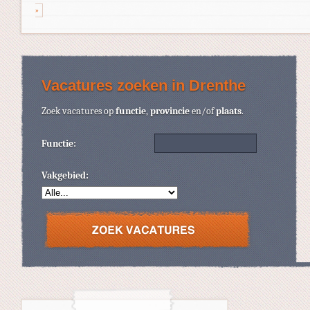
»
Vacatures zoeken in Drenthe
Zoek vacatures op
functie
,
provincie
en/of
plaats
.
Functie:
Vakgebied: