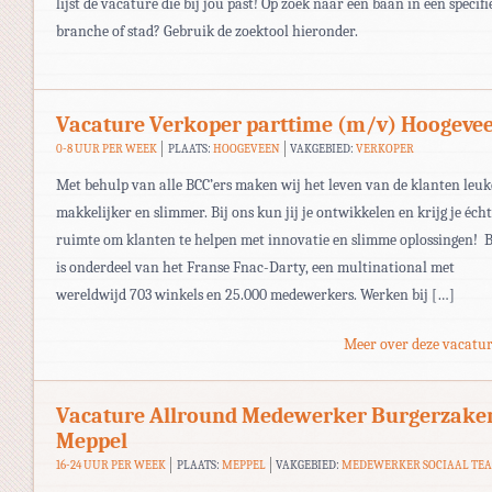
lijst de vacature die bij jou past! Op zoek naar een baan in een specifi
branche of stad? Gebruik de zoektool hieronder.
Vacature Verkoper parttime (m/v) Hoogeve
0-8 UUR PER WEEK
PLAATS:
HOOGEVEEN
VAKGEBIED:
VERKOPER
Met behulp van alle BCC’ers maken wij het leven van de klanten leuk
makkelijker en slimmer. Bij ons kun jij je ontwikkelen en krijg je écht
ruimte om klanten te helpen met innovatie en slimme oplossingen! 
is onderdeel van het Franse Fnac-Darty, een multinational met
wereldwijd 703 winkels en 25.000 medewerkers. Werken bij […]
Meer over deze vacatur
Vacature Allround Medewerker Burgerzake
Meppel
16-24 UUR PER WEEK
PLAATS:
MEPPEL
VAKGEBIED:
MEDEWERKER SOCIAAL TE