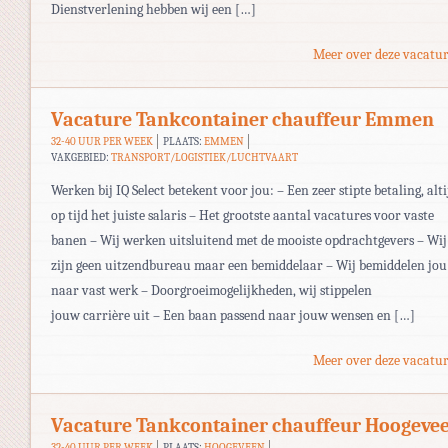
Dienstverlening hebben wij een […]
Meer over deze vacatur
Vacature Tankcontainer chauffeur Emmen
32-40 UUR PER WEEK
PLAATS:
EMMEN
VAKGEBIED:
TRANSPORT/LOGISTIEK/LUCHTVAART
Werken bij IQ Select betekent voor jou: – Een zeer stipte betaling, alti
op tijd het juiste salaris – Het grootste aantal vacatures voor vaste
banen – Wij werken uitsluitend met de mooiste opdrachtgevers – Wij
zijn geen uitzendbureau maar een bemiddelaar – Wij bemiddelen jou
naar vast werk – Doorgroeimogelijkheden, wij stippelen
jouw carrière uit – Een baan passend naar jouw wensen en […]
Meer over deze vacatur
Vacature Tankcontainer chauffeur Hoogeve
32-40 UUR PER WEEK
PLAATS:
HOOGEVEEN