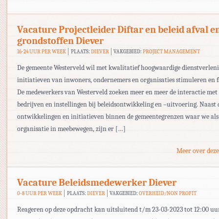
Vacature Projectleider Diftar en beleid afval e
grondstoffen Diever
16-24 UUR PER WEEK
PLAATS:
DIEVER
VAKGEBIED:
PROJECT MANAGEMENT
De gemeente Westerveld wil met kwalitatief hoogwaardige dienstverleni
initiatieven van inwoners, ondernemers en organisaties stimuleren en fa
De medewerkers van Westerveld zoeken meer en meer de interactie met
bedrijven en instellingen bij beleidsontwikkeling en –uitvoering. Naast 
ontwikkelingen en initiatieven binnen de gemeentegrenzen waar we als
organisatie in meebewegen, zijn er […]
Meer over deze
Vacature Beleidsmedewerker Diever
0-8 UUR PER WEEK
PLAATS:
DIEVER
VAKGEBIED:
OVERHEID/NON PROFIT
Reageren op deze opdracht kan uitsluitend t/m 23-03-2023 tot 12:00 uu