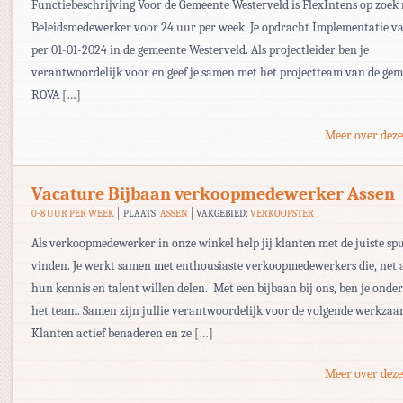
Functiebeschrijving Voor de Gemeente Westerveld is FlexIntens op zoek
Beleidsmedewerker voor 24 uur per week. Je opdracht Implementatie va
per 01-01-2024 in de gemeente Westerveld. Als projectleider ben je
verantwoordelijk voor en geef je samen met het projectteam van de ge
ROVA […]
Meer over deze
Vacature Bijbaan verkoopmedewerker Assen
0-8 UUR PER WEEK
PLAATS:
ASSEN
VAKGEBIED:
VERKOOPSTER
Als verkoopmedewerker in onze winkel help jij klanten met de juiste sp
vinden. Je werkt samen met enthousiaste verkoopmedewerkers die, net al
hun kennis en talent willen delen. Met een bijbaan bij ons, ben je onde
het team. Samen zijn jullie verantwoordelijk voor de volgende werkza
Klanten actief benaderen en ze […]
Meer over deze