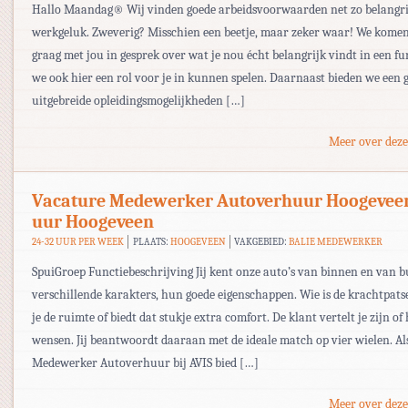
Hallo Maandag® Wij vinden goede arbeidsvoorwaarden net zo belangri
werkgeluk. Zweverig? Misschien een beetje, maar zeker waar! We kom
graag met jou in gesprek over wat je nou écht belangrijk vindt in een fu
we ook hier een rol voor je in kunnen spelen. Daarnaast bieden we een g
uitgebreide opleidingsmogelijkheden […]
Meer over deze
Vacature Medewerker Autoverhuur Hoogevee
uur Hoogeveen
24-32 UUR PER WEEK
PLAATS:
HOOGEVEEN
VAKGEBIED:
BALIE MEDEWERKER
SpuiGroep Functiebeschrijving Jij kent onze auto’s van binnen en van b
verschillende karakters, hun goede eigenschappen. Wie is de krachtpatse
je de ruimte of biedt dat stukje extra comfort. De klant vertelt je zijn of
wensen. Jij beantwoordt daaraan met de ideale match op vier wielen. Al
Medewerker Autoverhuur bij AVIS bied […]
Meer over deze