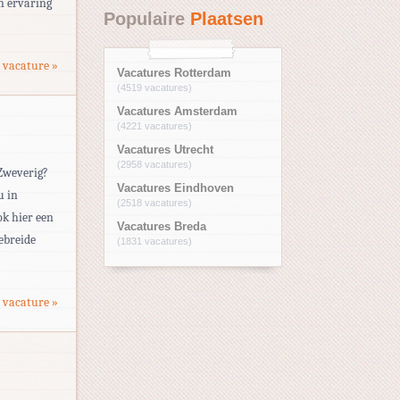
n ervaring
Populaire
Plaatsen
 vacature »
Vacatures Rotterdam
(4519 vacatures)
Vacatures Amsterdam
(4221 vacatures)
Vacatures Utrecht
(2958 vacatures)
 Zweverig?
Vacatures Eindhoven
u in
(2518 vacatures)
ok hier een
Vacatures Breda
ebreide
(1831 vacatures)
 vacature »