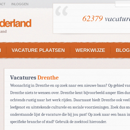
ACT
INLOGGEN
62379
vacatur
N
VACATURE PLAATSEN
WERKWIJZE
BLOG
Vacatures
Drenthe
Woonachtig in Drenthe en op zoek naar een nieuwe baan? Op gebied va
Drenthe niets te wensen over. Drenthe kent bijvoorbeeld amper files dus 
ochtends rustig naar het werk rijden. Daarnaast biedt Drenthe ook vee
leefgenot en uitstekende culturele en sociale voorzieningen. Zoek dus sn
onderstaande lijst de vacature die bij jou past! Op zoek naar een baan i
specifieke branche of stad? Gebruik de zoektool hieronder.