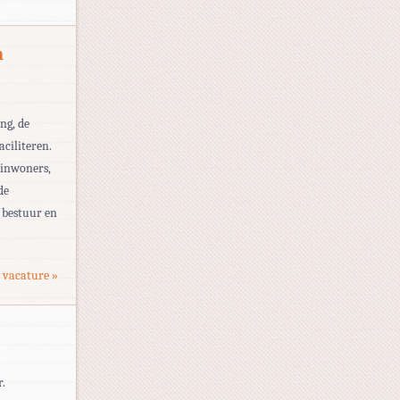
n
ng, de
ciliteren.
 inwoners,
de
 bestuur en
 vacature »
r.