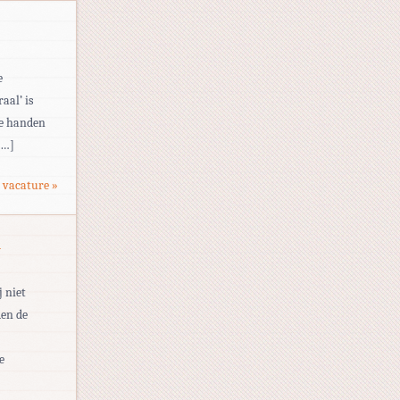
e
aal’ is
 je handen
[…]
 vacature »
n
j niet
den de
e