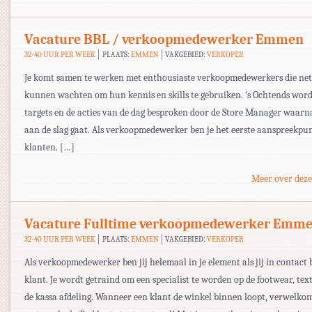
Vacature BBL / verkoopmedewerker Emmen
32-40 UUR PER WEEK
PLAATS:
EMMEN
VAKGEBIED:
VERKOPER
Je komt samen te werken met enthousiaste verkoopmedewerkers die net a
kunnen wachten om hun kennis en skills te gebruiken. ‘s Ochtends wor
targets en de acties van de dag besproken door de Store Manager waarna
aan de slag gaat. Als verkoopmedewerker ben je het eerste aanspreekpu
klanten. […]
Meer over deze
Vacature Fulltime verkoopmedewerker Emm
32-40 UUR PER WEEK
PLAATS:
EMMEN
VAKGEBIED:
VERKOPER
Als verkoopmedewerker ben jij helemaal in je element als jij in contact 
klant. Je wordt getraind om een specialist te worden op de footwear, text
de kassa afdeling. Wanneer een klant de winkel binnen loopt, verwelkom 