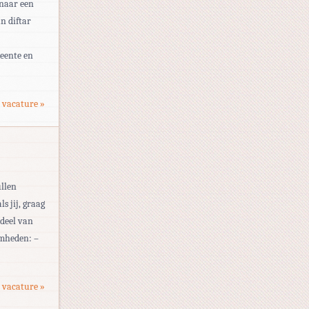
 naar een
n diftar
meente en
 vacature »
ullen
s jij, graag
rdeel van
amheden: –
 vacature »