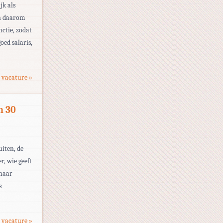
jk als
en daarom
nctie, zodat
oed salaris,
 vacature »
n 30
uiten, de
r, wie geeft
 haar
s
 vacature »