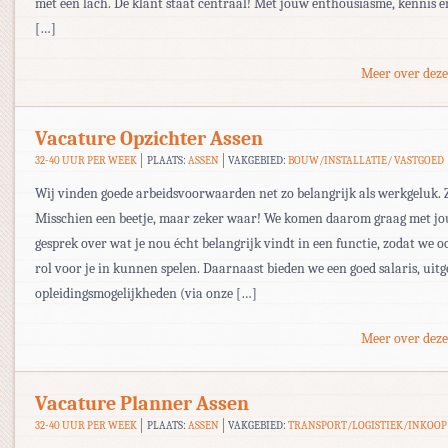
met een lach. De klant staat centraal! Met jouw enthousiasme, kennis e
[…]
Meer over deze
Vacature Opzichter Assen
32-40 UUR PER WEEK
PLAATS:
ASSEN
VAKGEBIED:
BOUW/INSTALLATIE/ VASTGOED
Wij vinden goede arbeidsvoorwaarden net zo belangrijk als werkgeluk.
Misschien een beetje, maar zeker waar! We komen daarom graag met jo
gesprek over wat je nou écht belangrijk vindt in een functie, zodat we o
rol voor je in kunnen spelen. Daarnaast bieden we een goed salaris, uitg
opleidingsmogelijkheden (via onze […]
Meer over deze
Vacature Planner Assen
32-40 UUR PER WEEK
PLAATS:
ASSEN
VAKGEBIED:
TRANSPORT/LOGISTIEK/INKOOP