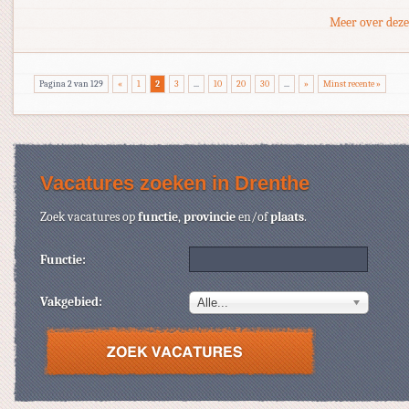
Meer over deze
Pagina 2 van 129
«
1
2
3
...
10
20
30
...
»
Minst recente »
Vacatures zoeken in Drenthe
Zoek vacatures op
functie
,
provincie
en/of
plaats
.
Functie:
Vakgebied:
Alle...