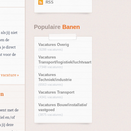
RSS
Populaire
Banen
ls jij niet
den de
Vacatures Overig
 je direct
(9288 vacatures)
nt voor de
Vacatures
Transport/logistiek/luchtvaart
(7348 vacatures)
 vacature »
Vacatures
Techniek/industrie
(6563 vacatures)
Vacatures Transport
en
(4341 vacatures)
Vacatures Bouw/installatie/
bent met de
vastgoed
(3875 vacatures)
iel en/of
jij deze