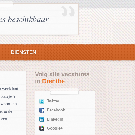
es beschikbaar
DIENSTEN
Volg alle vacatures
in
Drenthe
n werk laat
kan je 's
Twitter
l woon- en
Facebook
el in de
n een
Linkedin
Google+