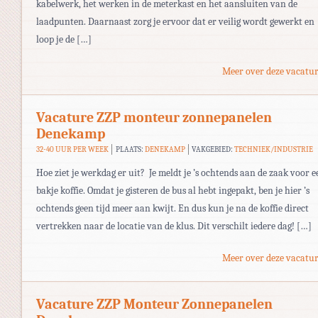
kabelwerk, het werken in de meterkast en het aansluiten van de
laadpunten. Daarnaast zorg je ervoor dat er veilig wordt gewerkt en
loop je de […]
Meer over deze vacatur
Vacature ZZP monteur zonnepanelen
Denekamp
32-40 UUR PER WEEK
PLAATS:
DENEKAMP
VAKGEBIED:
TECHNIEK/INDUSTRIE
Hoe ziet je werkdag er uit? Je meldt je ’s ochtends aan de zaak voor e
bakje koffie. Omdat je gisteren de bus al hebt ingepakt, ben je hier ’s
ochtends geen tijd meer aan kwijt. En dus kun je na de koffie direct
vertrekken naar de locatie van de klus. Dit verschilt iedere dag! […]
Meer over deze vacatur
Vacature ZZP Monteur Zonnepanelen