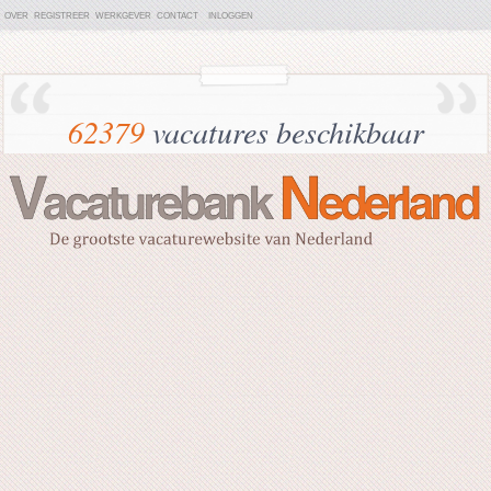
OVER
REGISTREER
WERKGEVER
CONTACT
INLOGGEN
62379
vacatures beschikbaar