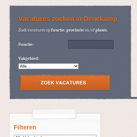
Vacatures zoeken in Denekamp
Zoek vacatures op
functie
,
provincie
en/of
plaats
.
Functie:
Vakgebied:
Filteren