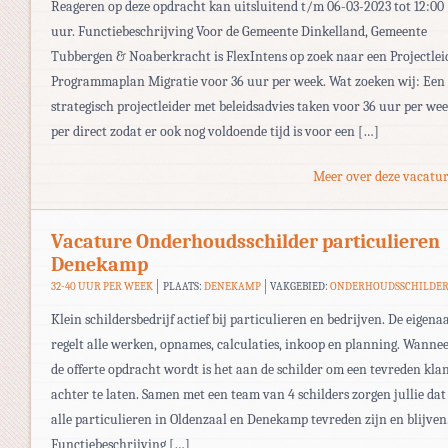
Reageren op deze opdracht kan uitsluitend t/m 06-03-2023 tot 12:00
uur. Functiebeschrijving Voor de Gemeente Dinkelland, Gemeente
Tubbergen & Noaberkracht is FlexIntens op zoek naar een Projectlei
Programmaplan Migratie voor 36 uur per week. Wat zoeken wij: Een
strategisch projectleider met beleidsadvies taken voor 36 uur per wee
per direct zodat er ook nog voldoende tijd is voor een […]
Meer over deze vacatur
Vacature Onderhoudsschilder particulieren
Denekamp
32-40 UUR PER WEEK
PLAATS:
DENEKAMP
VAKGEBIED:
ONDERHOUDSSCHILDE
Klein schildersbedrijf actief bij particulieren en bedrijven. De eigena
regelt alle werken, opnames, calculaties, inkoop en planning. Wanne
de offerte opdracht wordt is het aan de schilder om een tevreden kla
achter te laten. Samen met een team van 4 schilders zorgen jullie dat
alle particulieren in Oldenzaal en Denekamp tevreden zijn en blijven
Functiebeschrijving […]