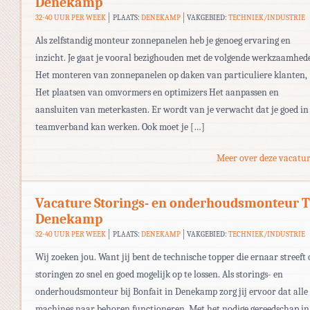
Denekamp
32-40 UUR PER WEEK
PLAATS:
DENEKAMP
VAKGEBIED:
TECHNIEK/INDUSTRIE
Als zelfstandig monteur zonnepanelen heb je genoeg ervaring en
inzicht. Je gaat je vooral bezighouden met de volgende werkzaamhed
Het monteren van zonnepanelen op daken van particuliere klanten,
Het plaatsen van omvormers en optimizers Het aanpassen en
aansluiten van meterkasten. Er wordt van je verwacht dat je goed in
teamverband kan werken. Ook moet je […]
Meer over deze vacatur
Vacature Storings- en onderhoudsmonteur 
Denekamp
32-40 UUR PER WEEK
PLAATS:
DENEKAMP
VAKGEBIED:
TECHNIEK/INDUSTRIE
Wij zoeken jou. Want jij bent de technische topper die ernaar streeft
storingen zo snel en goed mogelijk op te lossen. Als storings- en
onderhoudsmonteur bij Bonfait in Denekamp zorg jij ervoor dat alle
machines naar behoren functioneren. Met het nodige gereedschap in