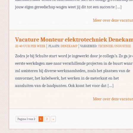
jouw eigen gereedschap wagen weet jij dit tot een succes te […]
Meer over deze vacatur
Vacature Monteur elektrotechniek Deneka
32-40 UUR PER WEEK
PLAATS:
DENEKAMP
VAKGEBIED:
TECHNIEK/INDUSTRIE
Zodra je bij Schulte start word je ingewerkt door je collega’s. Zo ga je
eerste werkdagen mee naar verschillende projecten in de buurt waar 
zal assisteren bij diverse werkzaamheden, zoals het plaatsen van de
omvormer, het kabelwerk, het werken in de meterkast en het
aansluiten van de laadpunten. Ook komt het voor dat […]
Meer over deze vacatur
Pagina 1 van 2
1
2
»