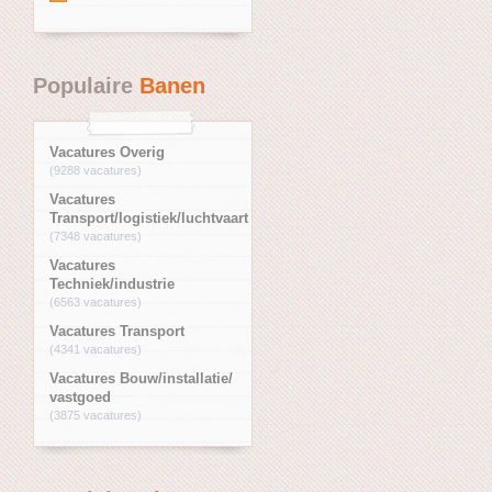
Populaire
Banen
Vacatures Overig
(9288 vacatures)
Vacatures
Transport/logistiek/luchtvaart
(7348 vacatures)
Vacatures
Techniek/industrie
(6563 vacatures)
Vacatures Transport
(4341 vacatures)
Vacatures Bouw/installatie/
vastgoed
(3875 vacatures)