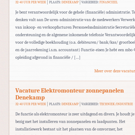
32-40 UUR PER WEEK
PLAATS:
DENEKAMP
VAKGEBIED:
FINANCIEEL
Je bent verantwoordelijk voor de gehele (financiële) administratie. T
denken valt aan De uren-administratie van de medewerkers Verwer
van inkoop- en verkoopfacturen Personeelsadministratie Secretariël
ondersteuning en de algemene inkomende telefonie Verantwoordelij
voor de volledige boekhouding (o.a. debiteuren/ bank/kas/ grootboe
en de jaarrekening i.s.m. accountant) Functie-eisen Je hebt een mbo 
opleiding afgerond in financiële / […]
Meer over deze vacatur
Vacature Elektromonteur zonnepanelen
Denekamp
32-40 UUR PER WEEK
PLAATS:
DENEKAMP
VAKGEBIED:
TECHNIEK/INDUSTRIE
De functie als elektromonteur is zeer uitdagend en divers. Je houdt je
bezig met het installeren van zonnepanelen en laadpunten. Het
installatiewerk bestaat uit het plaatsen van de omvormer, het