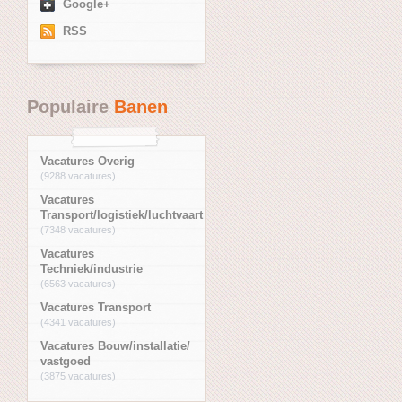
Google+
RSS
Populaire
Banen
Vacatures Overig
(9288 vacatures)
Vacatures
Transport/logistiek/luchtvaart
(7348 vacatures)
Vacatures
Techniek/industrie
(6563 vacatures)
Vacatures Transport
(4341 vacatures)
Vacatures Bouw/installatie/
vastgoed
(3875 vacatures)