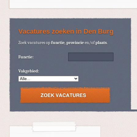
Vacatures zoeken in Den Burg
Zoek vacatures op
functie
,
provincie
en/of
plaats
.
Functie:
Vakgebied: