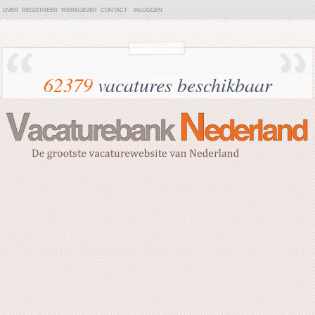
OVER
REGISTREER
WERKGEVER
CONTACT
INLOGGEN
62379
vacatures beschikbaar