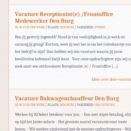
Vacature Receptionist(e) /Frontoffice
Medewerker Den Burg
32-40 UUR PER WEEK
PLAATS:
DEN BURG
VAKGEBIED:
OVERIG
Ben jij gastvrij ingesteld? Houd je van veelzijdigheid in je werk en
ontzorg jij graag? Kortom, weet jij wat het is om het visitekaartje va
het bedrijf te zijn? Dan hebben wij een vacature waarin jij jouw
kwaliteiten helemaal kwijt kunt. Voor onze opdrachtgever zijn wij o
zoek naar een enthousiaste Receptionist (e) / Frontoffice […]
Meer over deze vacatur
Vacature Bakwagenchauffeur Den Burg
32-40 UUR PER WEEK
PLAATS:
DEN BURG
VAKGEBIED:
CHAUFFEUR C
Werken bij IQ Select betekent voor jou: – Een zeer stipte betaling, alti
op tijd het juiste salaris – Het grootste aantal vacatures voor vaste
banen – Wij werken uitsluitend met de mooiste opdrachtgevers – Wij