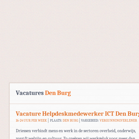
Vacatures
Den Burg
Vacature Helpdeskmedewerker ICT Den Bur
16-24 UUR PER WEEK
PLAATS:
DEN BURG
VAKGEBIED:
VERGUNNINGVERLENER
Driessen verbindt mens en werk in de sectoren overheid, onderwijs,
zorg & welzijn en cultuur. Zo creëren wij werkgeluk voor meer dan