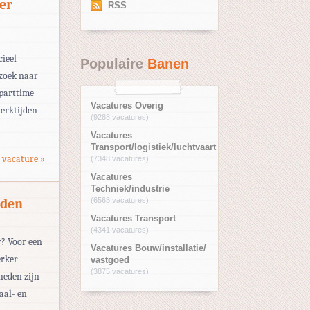
er
RSS
cieel
Populaire
Banen
 zoek naar
 parttime
Vacatures Overig
werktijden
(9288 vacatures)
Vacatures
Transport/logistiek/luchtvaart
 vacature »
(7348 vacatures)
Vacatures
Techniek/industrie
lden
(6563 vacatures)
Vacatures Transport
(4341 vacatures)
r? Voor een
Vacatures Bouw/installatie/
erker
vastgoed
(3875 vacatures)
heden zijn
aal- en