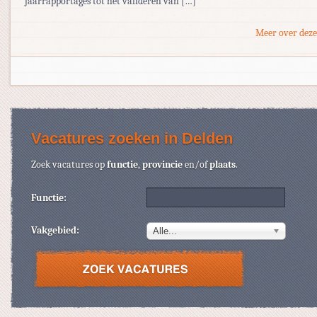
jaarrapportages tot het valideren van […]
Meer over deze
Vacatures zoeken in Delden
Zoek vacatures op
functie
,
provincie
en/of
plaats
.
Functie:
Vakgebied:
Alle...