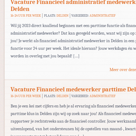
Vacature Financieel administratief medewerk
Delden
16-24 UUR PER WEEK
PLAATS:
DELDEN
VAKGEBIED:
ADMINISTRATIEF
Wil jij 2023 direct knallend beginnen met een parttime functie als finan
administratief medewerker? Dat kan geregeld worden, want wij zijn op
jou! Je werkt als financieel administratief medewerker in Delden in een
functie voor 24 uur per week. Het ideale hieraan? Jouw werkdagen én 
worden in overleg met jou bepaald! […]
Meer over deze
Vacature Financieel medewerker parttime De
16-24 UUR PER WEEK
PLAATS:
DELDEN
VAKGEBIED:
ADMINISTRATIEF
Ben je een kei met cijfers en heb je al ervaring als financieel medewerke
parttime klus in Delden zijn wij op zoek naar jou! Als financieel medew
rapporteer je rechtstreeks aan de financieel controller. Jouw werkzaam
uiteenlopend, van het ondersteunen bij de opstellen van maand-, kwart