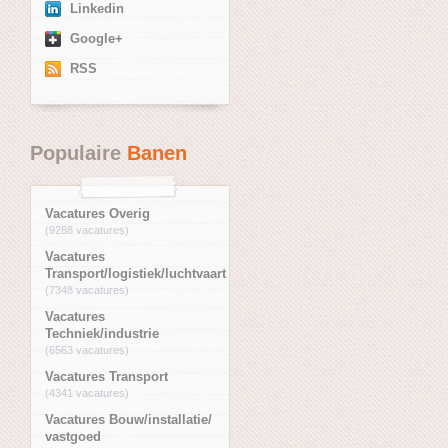
Linkedin
Google+
RSS
Populaire
Banen
Vacatures Overig
(9288 vacatures)
Vacatures
Transport/logistiek/luchtvaart
(7348 vacatures)
Vacatures
Techniek/industrie
(6563 vacatures)
Vacatures Transport
(4341 vacatures)
Vacatures Bouw/installatie/
vastgoed