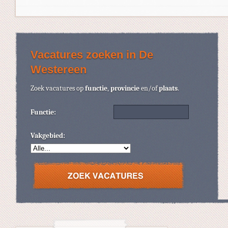
Vacatures zoeken in De
Westereen
Zoek vacatures op
functie
,
provincie
en/of
plaats
.
Functie:
Vakgebied: