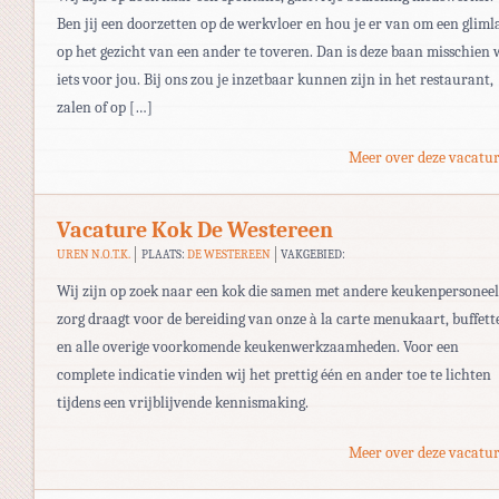
Ben jij een doorzetten op de werkvloer en hou je er van om een gliml
op het gezicht van een ander te toveren. Dan is deze baan misschien 
iets voor jou. Bij ons zou je inzetbaar kunnen zijn in het restaurant,
zalen of op […]
Meer over deze vacatur
Vacature Kok De Westereen
UREN N.O.T.K.
PLAATS:
DE WESTEREEN
VAKGEBIED:
Wij zijn op zoek naar een kok die samen met andere keukenpersoneel
zorg draagt voor de bereiding van onze à la carte menukaart, buffett
en alle overige voorkomende keukenwerkzaamheden. Voor een
complete indicatie vinden wij het prettig één en ander toe te lichten
tijdens een vrijblijvende kennismaking.
Meer over deze vacatur