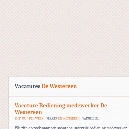
Vacatures
De Westereen
Vacature Bediening medewerker De
Westereen
16-24 UUR PER WEEK
PLAATS:
DE WESTEREEN
VAKGEBIED:
Wij zijn op zoek naar een spontane, gastvrije bediening medewerker.