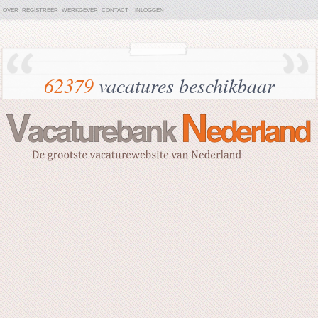
OVER
REGISTREER
WERKGEVER
CONTACT
INLOGGEN
62379
vacatures beschikbaar