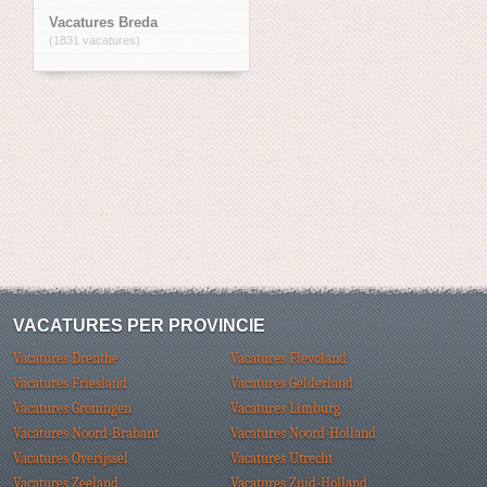
Vacatures Breda
(1831 vacatures)
VACATURES PER PROVINCIE
Vacatures Drenthe
Vacatures Flevoland
Vacatures Friesland
Vacatures Gelderland
Vacatures Groningen
Vacatures Limburg
Vacatures Noord-Brabant
Vacatures Noord-Holland
Vacatures Overijssel
Vacatures Utrecht
Vacatures Zeeland
Vacatures Zuid-Holland