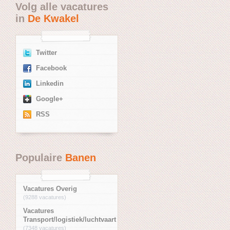
Volg alle vacatures
in
De Kwakel
Twitter
Facebook
Linkedin
Google+
RSS
Populaire
Banen
Vacatures Overig
(9288 vacatures)
Vacatures
Transport/logistiek/luchtvaart
(7348 vacatures)