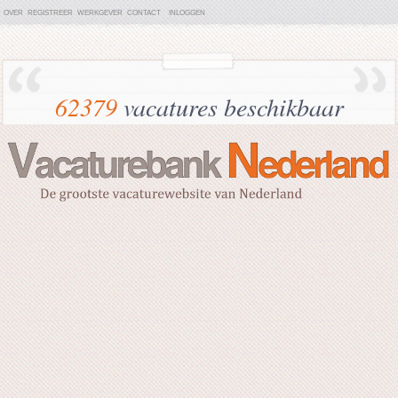
OVER
REGISTREER
WERKGEVER
CONTACT
INLOGGEN
62379
vacatures beschikbaar