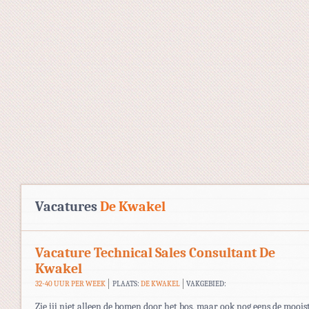
Vacatures
De Kwakel
Vacature Technical Sales Consultant De
Kwakel
32-40 UUR PER WEEK
PLAATS:
DE KWAKEL
VAKGEBIED:
Zie jij niet alleen de bomen door het bos, maar ook nog eens de moois