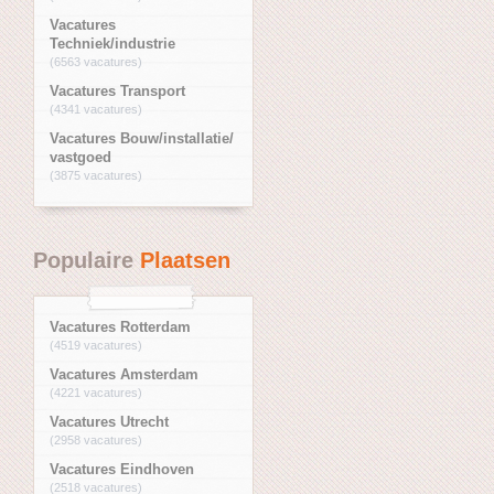
Vacatures
Techniek/industrie
(6563 vacatures)
Vacatures Transport
(4341 vacatures)
Vacatures Bouw/installatie/
vastgoed
(3875 vacatures)
Populaire
Plaatsen
Vacatures Rotterdam
(4519 vacatures)
Vacatures Amsterdam
(4221 vacatures)
Vacatures Utrecht
(2958 vacatures)
Vacatures Eindhoven
(2518 vacatures)