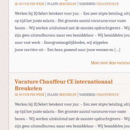
32-40 UUR PER WEEK
PLAATS:
BREUKELEN
VAKGEBIED:
CHAUFFEUR CE
Werken bij IQ Select betekent voor jou: – Een zeer stipte betaling, alti
op tijd het juiste salaris – Het grootste aantal vacatures voor vaste
banen – Wij werken uitsluitend met de mooiste opdrachtgevers – Wij
zijn geen uitzendbureau maar een bemiddelaar – Wij bemiddelen jou
naar vast werk – Doorgroeimogelijkheden, wij stippelen
jouw carrière uit – Een baan passend naar jouw wensen en […]
Meer over deze vacatur
Vacature Chauffeur CE internationaal
Breukelen
32-40 UUR PER WEEK
PLAATS:
BREUKELEN
VAKGEBIED:
CHAUFFEUR CE
Werken bij IQ Select betekent voor jou: – Een zeer stipte betaling, alti
op tijd het juiste salaris – Het grootste aantal vacatures voor vaste
banen – Wij werken uitsluitend met de mooiste opdrachtgevers – Wij
zijn geen uitzendbureau maar een bemiddelaar – Wij bemiddelen jou