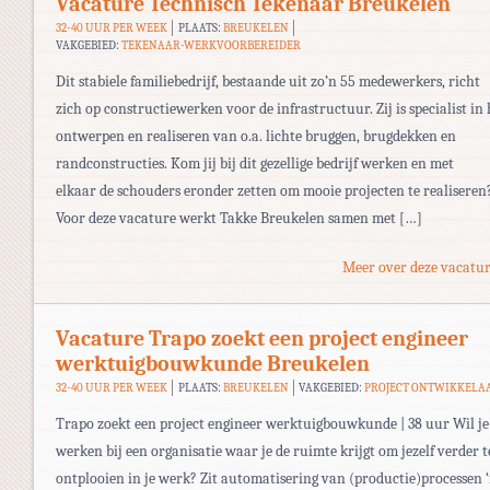
Vacature Technisch Tekenaar Breukelen
32-40 UUR PER WEEK
PLAATS:
BREUKELEN
VAKGEBIED:
TEKENAAR-WERKVOORBEREIDER
Dit stabiele familiebedrijf, bestaande uit zo’n 55 medewerkers, richt
zich op constructiewerken voor de infrastructuur. Zij is specialist in 
ontwerpen en realiseren van o.a. lichte bruggen, brugdekken en
randconstructies. Kom jij bij dit gezellige bedrijf werken en met
elkaar de schouders eronder zetten om mooie projecten te realiseren
Voor deze vacature werkt Takke Breukelen samen met […]
Meer over deze vacatur
Vacature Trapo zoekt een project engineer
werktuigbouwkunde Breukelen
32-40 UUR PER WEEK
PLAATS:
BREUKELEN
VAKGEBIED:
PROJECT ONTWIKKELA
Trapo zoekt een project engineer werktuigbouwkunde | 38 uur Wil je
werken bij een organisatie waar je de ruimte krijgt om jezelf verder t
ontplooien in je werk? Zit automatisering van (productie)processen ‘