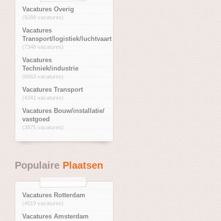
Vacatures Overig
(9288 vacatures)
Vacatures
Transport/logistiek/luchtvaart
(7348 vacatures)
Vacatures
Techniek/industrie
(6563 vacatures)
Vacatures Transport
(4341 vacatures)
Vacatures Bouw/installatie/
vastgoed
(3875 vacatures)
Populaire
Plaatsen
Vacatures Rotterdam
(4519 vacatures)
Vacatures Amsterdam