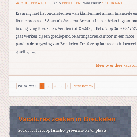
24-32 UUR PER WEEK
PLAATS:
BREUKELEN
VAKGEBIED:
ACCOUNTANT
Ervaring met het ondersteunen van klanten met al hun financiële e
fiscale processen? Start als Assistent Account bij een belastingkantoo
in omgeving Breukelen. Verdien tot € 4.500,-. Bel of app 06-30384742.
gaat werken bij een goedlopend belastingadvieskantoor in een mooi
pand in de omgeving van Breukelen. De sfeer op kantoor is informeel
gezellig, […]
Meer over deze vacatur
Pagina 1 van 4
1
2
3
...
»
Minst recente »
Vacatures zoeken in Breukelen
Zoek vacatures op
functie
,
provincie
en/of
plaats
.