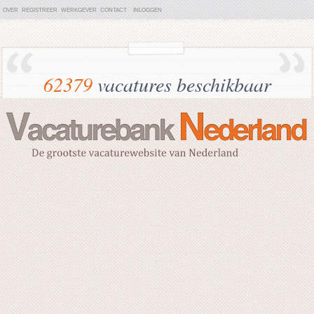
OVER
REGISTREER
WERKGEVER
CONTACT
INLOGGEN
62379
vacatures beschikbaar