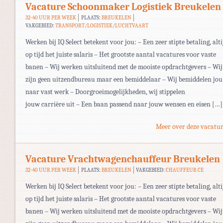
Vacature Schoonmaker Logistiek Breukelen
32-40 UUR PER WEEK
PLAATS:
BREUKELEN
VAKGEBIED:
TRANSPORT/LOGISTIEK/LUCHTVAART
Werken bij IQ Select betekent voor jou: – Een zeer stipte betaling, alti
op tijd het juiste salaris – Het grootste aantal vacatures voor vaste
banen – Wij werken uitsluitend met de mooiste opdrachtgevers – Wij
zijn geen uitzendbureau maar een bemiddelaar – Wij bemiddelen jou
naar vast werk – Doorgroeimogelijkheden, wij stippelen
jouw carrière uit – Een baan passend naar jouw wensen en eisen […]
Meer over deze vacatur
Vacature Vrachtwagenchauffeur Breukelen
32-40 UUR PER WEEK
PLAATS:
BREUKELEN
VAKGEBIED:
CHAUFFEUR CE
Werken bij IQ Select betekent voor jou: – Een zeer stipte betaling, alti
op tijd het juiste salaris – Het grootste aantal vacatures voor vaste
banen – Wij werken uitsluitend met de mooiste opdrachtgevers – Wij