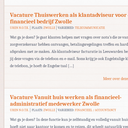
Vacature Thuiswerken als klantadviseur voor
financieel bedrijf Zwolle
UREN N.O.T.K.
PLAATS:
ZWOLLE
VAKGEBIED:
TELECOMMUNICATIE
Wat ga je doen? Je gaat klanten helpen met vragen over nota’s die ze va
zorgverzekeraar hebben ontvangen, betalingsregelingen treffen en har
afspraken met ze maken. Als klantadviseur facturatie in Leeuwarden 
jij deze vragen via de telefoon en e-mail. Soms krijg je ook Engelstalige 
de telefoon, je hoeft de Engelse taal […]
Meer over deze
Vacature Vanuit huis werken als financieel-
administratief medewerker Zwolle
UREN N.O.T.K.
PLAATS:
ZWOLLE
VAKGEBIED:
FINANCIEEL / ACCOUNTANCY
Wat ga je doen? In deze functie kun je zelfstandig en volledig vanuit hui
hoeft niet naar kantoor te komen en te reizen, dit scheelt natuurlijk veel 