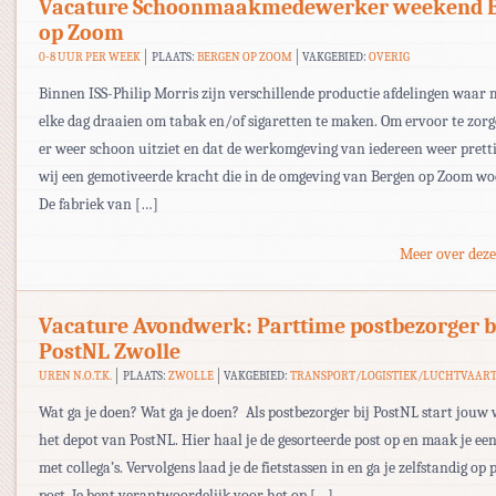
Vacature Schoonmaakmedewerker weekend 
op Zoom
0-8 UUR PER WEEK
PLAATS:
BERGEN OP ZOOM
VAKGEBIED:
OVERIG
Binnen ISS-Philip Morris zijn verschillende productie afdelingen waar
elke dag draaien om tabak en/of sigaretten te maken. Om ervoor te zorg
er weer schoon uitziet en dat de werkomgeving van iedereen weer pretti
wij een gemotiveerde kracht die in de omgeving van Bergen op Zoom woo
De fabriek van […]
Meer over deze
Vacature Avondwerk: Parttime postbezorger b
PostNL Zwolle
UREN N.O.T.K.
PLAATS:
ZWOLLE
VAKGEBIED:
TRANSPORT/LOGISTIEK/LUCHTVAAR
Wat ga je doen? Wat ga je doen? Als postbezorger bij PostNL start jouw
het depot van PostNL. Hier haal je de gesorteerde post op en maak je ee
met collega’s. Vervolgens laad je de fietstassen in en ga je zelfstandig op
post. Je bent verantwoordelijk voor het op […]