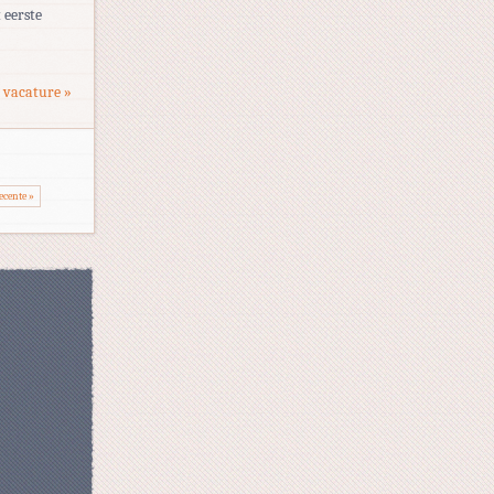
 eerste
 vacature »
ecente »