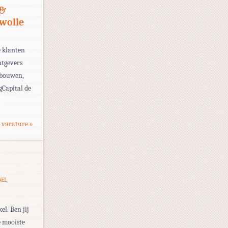
 &
Zwolle
e klanten
htgevers
e bouwen,
gCapital de
 vacature »
DEL
l. Ben jij
e mooiste