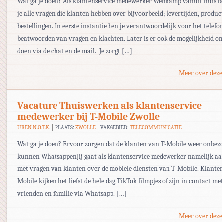
Wat ga je doen? Als klantenservice medewerker Wehkamp vanuit huis 
je alle vragen die klanten hebben over bijvoorbeeld; levertijden, produc
bestellingen. In eerste instantie ben je verantwoordelijk voor het telefo
beatwoorden van vragen en klachten. Later is er ook de mogelijkheid om
doen via de chat en de mail. Je zorgt […]
Meer over deze
Vacature Thuiswerken als klantenservice
medewerker bij T-Mobile Zwolle
UREN N.O.T.K.
PLAATS:
ZWOLLE
VAKGEBIED:
TELECOMMUNICATIE
Wat ga je doen? Ervoor zorgen dat de klanten van T-Mobile weer onbez
kunnen WhatsappenJij gaat als klantenservice medewerker namelijk aan
met vragen van klanten over de mobiele diensten van T-Mobile. Klante
Mobile kijken het liefst de hele dag TikTok filmpjes of zijn in contact m
vrienden en familie via Whatsapp. […]
Meer over deze