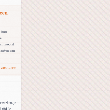
 een
n hun
de
beantwoord
klanten aan
 vacature »
s werken, je
tijd. Je