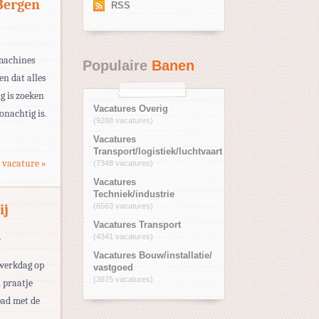
Bergen
RSS
 machines
Populaire
Banen
en dat alles
g is zoeken
Vacatures Overig
nachtig is.
(9288 vacatures)
Vacatures
Transport/logistiek/luchtvaart
 vacature »
(7348 vacatures)
Vacatures
Techniek/industrie
ij
(6563 vacatures)
Vacatures Transport
(4341 vacatures)
T
Vacatures Bouw/installatie/
 werkdag op
vastgoed
(3875 vacatures)
n praatje
 pad met de