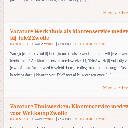
Meer over deze
Vacature Werk thuis als klantenservice mede
bij Tele2 Zwolle
UREN N.O.T.K.
PLAATS:
ZWOLLE
VAKGEBIED:
TELECOMMUNICATIE
Wat ga je doen? Vind jij het fijn om thuis te werken, maar wil je wel we
hecht team? Als klantenservice medewerker bij Tele2 werk jij volledig v
Je wordt op afstand goed begeleid door je collega´s en teammanager. Deze
betekent dat jij klanten van Tele2 met al hun vragen over […]
Meer over deze
Vacature Thuiswerken: Klantenservice mede
voor Wehkamp Zwolle
UREN N.O.T.K.
PLAATS:
ZWOLLE
VAKGEBIED:
TELECOMMUNICATIE