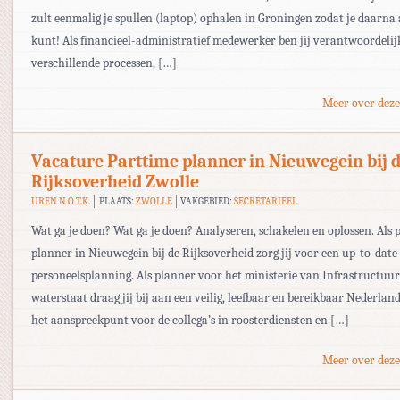
zult eenmalig je spullen (laptop) ophalen in Groningen zodat je daarna 
kunt! Als financieel-administratief medewerker ben jij verantwoordelij
verschillende processen, […]
Meer over deze
Vacature Parttime planner in Nieuwegein bij 
Rijksoverheid Zwolle
UREN N.O.T.K.
PLAATS:
ZWOLLE
VAKGEBIED:
SECRETARIEEL
Wat ga je doen? Wat ga je doen? Analyseren, schakelen en oplossen. Als 
planner in Nieuwegein bij de Rijksoverheid zorg jij voor een up-to-date
personeelsplanning. Als planner voor het ministerie van Infrastructuur
waterstaat draag jij bij aan een veilig, leefbaar en bereikbaar Nederland
het aanspreekpunt voor de collega’s in roosterdiensten en […]
Meer over deze