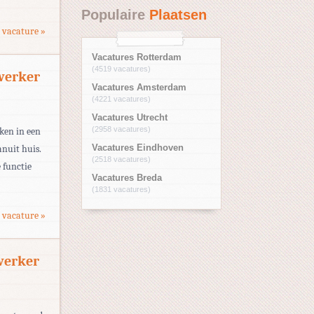
Populaire
Plaatsen
 vacature »
Vacatures Rotterdam
(4519 vacatures)
werker
Vacatures Amsterdam
(4221 vacatures)
Vacatures Utrecht
(2958 vacatures)
rken in een
anuit huis.
Vacatures Eindhoven
(2518 vacatures)
 functie
Vacatures Breda
(1831 vacatures)
 vacature »
werker