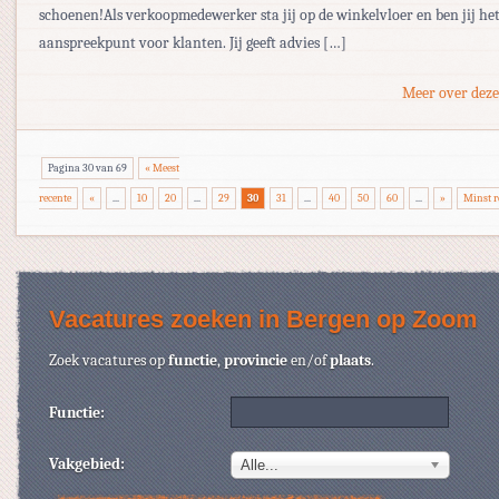
schoenen!Als verkoopmedewerker sta jij op de winkelvloer en ben jij het
aanspreekpunt voor klanten. Jij geeft advies […]
Meer over deze
Pagina 30 van 69
« Meest
recente
«
...
10
20
...
29
30
31
...
40
50
60
...
»
Minst r
Vacatures zoeken in Bergen op Zoom
Zoek vacatures op
functie
,
provincie
en/of
plaats
.
Functie:
Vakgebied:
Alle...