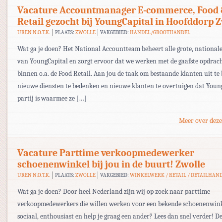
Vacature Accountmanager E-commerce, Food
Retail gezocht bij YoungCapital in Hoofddorp 
UREN N.O.T.K.
PLAATS:
ZWOLLE
VAKGEBIED:
HANDEL/GROOTHANDEL
Wat ga je doen? Het National Accountteam beheert alle grote, national
van YoungCapital en zorgt ervoor dat we werken met de gaafste opdrac
binnen o.a. de Food Retail. Aan jou de taak om bestaande klanten uit t
nieuwe diensten te bedenken en nieuwe klanten te overtuigen dat Youn
partij is waarmee ze […]
Meer over deze
Vacature Parttime verkoopmedewerker
schoenenwinkel bij jou in de buurt! Zwolle
UREN N.O.T.K.
PLAATS:
ZWOLLE
VAKGEBIED:
WINKELWERK / RETAIL / DETAILHAN
Wat ga je doen? Door heel Nederland zijn wij op zoek naar parttime
verkoopmedewerkers die willen werken voor een bekende schoenenwinke
sociaal, enthousiast en help je graag een ander? Lees dan snel verder! D