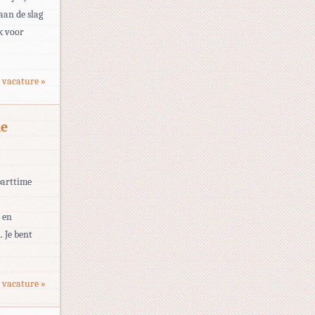
aan de slag
k voor
 vacature »
de
parttime
 en
. Je bent
 vacature »