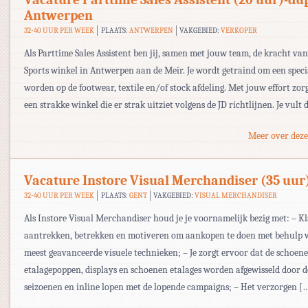
Antwerpen
32-40 UUR PER WEEK
PLAATS:
ANTWERPEN
VAKGEBIED:
VERKOPER
Als Parttime Sales Assistent ben jij, samen met jouw team, de kracht va
Sports winkel in Antwerpen aan de Meir. Je wordt getraind om een specia
worden op de footwear, textile en/of stock afdeling. Met jouw effort zorg
een strakke winkel die er strak uitziet volgens de JD richtlijnen. Je vult 
Meer over deze
Vacature Instore Visual Merchandiser (35 uur
32-40 UUR PER WEEK
PLAATS:
GENT
VAKGEBIED:
VISUAL MERCHANDISER
Als Instore Visual Merchandiser houd je je voornamelijk bezig met: – K
aantrekken, betrekken en motiveren om aankopen te doen met behulp 
meest geavanceerde visuele technieken; – Je zorgt ervoor dat de schoen
etalagepoppen, displays en schoenen etalages worden afgewisseld door d
seizoenen en inline lopen met de lopende campaigns; – Het verzorgen [