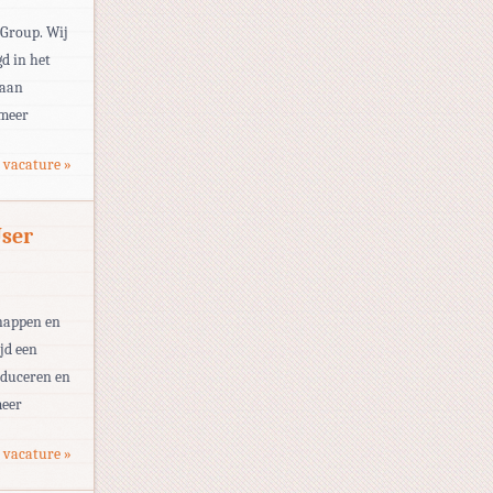
 Group. Wij
d in het
 aan
 meer
 vacature »
User
chappen en
jd een
oduceren en
meer
 vacature »