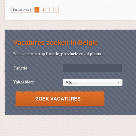
Pagina 1 van 3
1
2
3
»
Vacatures zoeken in Belgie
Zoek vacatures op
functie
,
provincie
en/of
plaats
.
Functie:
Vakgebied:
Alle...