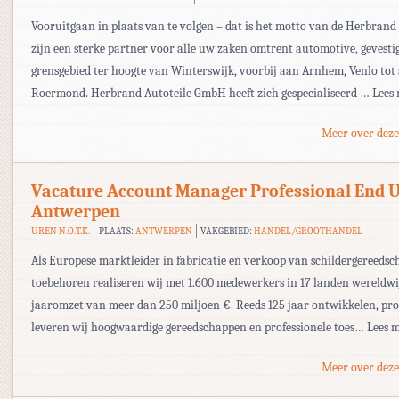
Vooruitgaan in plaats van te volgen – dat is het motto van de Herbrand
zijn een sterke partner voor alle uw zaken omtrent automotive, gevestig
grensgebied ter hoogte van Winterswijk, voorbij aan Arnhem, Venlo tot
Roermond. Herbrand Autoteile GmbH heeft zich gespecialiseerd … Lees
Meer over deze
Vacature Account Manager Professional End 
Antwerpen
UREN N.O.T.K.
PLAATS:
ANTWERPEN
VAKGEBIED:
HANDEL/GROOTHANDEL
Als Europese marktleider in fabricatie en verkoop van schildergereeds
toebehoren realiseren wij met 1.600 medewerkers in 17 landen wereldwi
jaaromzet van meer dan 250 miljoen €. Reeds 125 jaar ontwikkelen, pr
leveren wij hoogwaardige gereedschappen en professionele toes… Lees 
Meer over deze