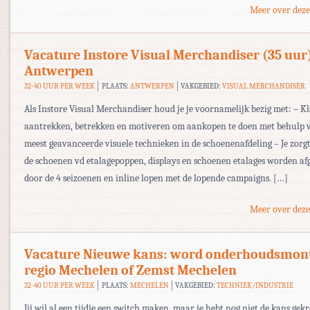
Meer over deze
Vacature Instore Visual Merchandiser (35 uur
Antwerpen
32-40 UUR PER WEEK
PLAATS:
ANTWERPEN
VAKGEBIED:
VISUAL MERCHANDISER
Als Instore Visual Merchandiser houd je je voornamelijk bezig met: – K
aantrekken, betrekken en motiveren om aankopen te doen met behulp 
meest geavanceerde visuele technieken in de schoenenafdeling – Je zorg
de schoenen vd etalagepoppen, displays en schoenen etalages worden af
door de 4 seizoenen en inline lopen met de lopende campaigns. […]
Meer over deze
Vacature Nieuwe kans: word onderhoudsmon
regio Mechelen of Zemst Mechelen
32-40 UUR PER WEEK
PLAATS:
MECHELEN
VAKGEBIED:
TECHNIEK/INDUSTRIE
Jij wil al een tijdje een switch maken, maar je hebt nog niet de kans gek