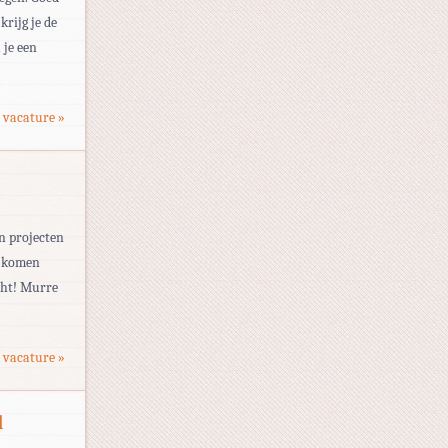
rijg je de
 je een
 vacature »
an projecten
n komen
echt! Murre
 vacature »
d