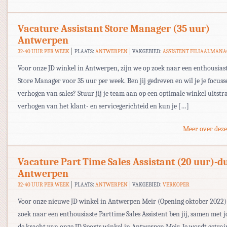
Vacature Assistant Store Manager (35 uur)
Antwerpen
32-40 UUR PER WEEK
PLAATS:
ANTWERPEN
VAKGEBIED:
ASSISTENT FILIAALMAN
Voor onze JD winkel in Antwerpen, zijn we op zoek naar een enthousiast
Store Manager voor 35 uur per week. Ben jij gedreven en wil je je focuss
verhogen van sales? Stuur jij je team aan op een optimale winkel uitstra
verhogen van het klant- en servicegerichteid en kun je […]
Meer over deze
Vacature Part Time Sales Assistant (20 uur)-d
Antwerpen
32-40 UUR PER WEEK
PLAATS:
ANTWERPEN
VAKGEBIED:
VERKOPER
Voor onze nieuwe JD winkel in Antwerpen Meir (Opening oktober 2022)
zoek naar een enthousiaste Parttime Sales Assistent ben jij, samen met 
de kracht van onze JD Sports winkel in Antwerpen Meir. Je wordt getra