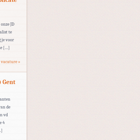
n onze JD
list te
 je voor
de […]
 vacature »
) Gent
lanten
van de
en vd
e 4
…]