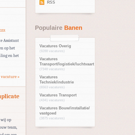
RSS
Populaire
Banen
AGER
e Assistant
Vacatures Overig
en op het
(9288 vacatures)
ling en het
Vacatures
Transport/logistiek/luchtvaart
(7348 vacatures)
 vacature »
Vacatures
Techniek/industrie
(6563 vacatures)
uplicate
Vacatures Transport
(4341 vacatures)
Vacatures Bouw/installatie/
vastgoed
(3875 vacatures)
 wij op
jouw team,
ind om een