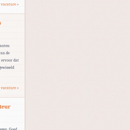
 vacature »
)
lanten
van de
t ervoor dat
gewisseld
 vacature »
teur
regen. Goed