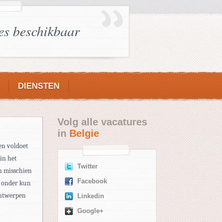
es beschikbaar
DIENSTEN
Volg alle vacatures
in
Belgie
en voldoet
in het
Twitter
n misschien
Facebook
n onder kun
Antwerpen
Linkedin
Google+