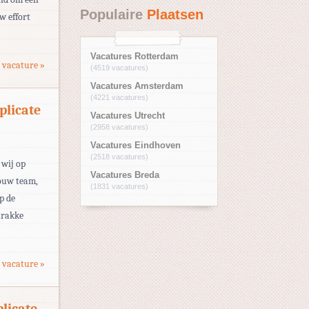
Populaire
Plaatsen
w effort
Vacatures Rotterdam
 vacature »
(4519 vacatures)
Vacatures Amsterdam
(4221 vacatures)
plicate
Vacatures Utrecht
(2958 vacatures)
Vacatures Eindhoven
(2518 vacatures)
 wij op
Vacatures Breda
jouw team,
(1831 vacatures)
p de
strakke
 vacature »
plicate