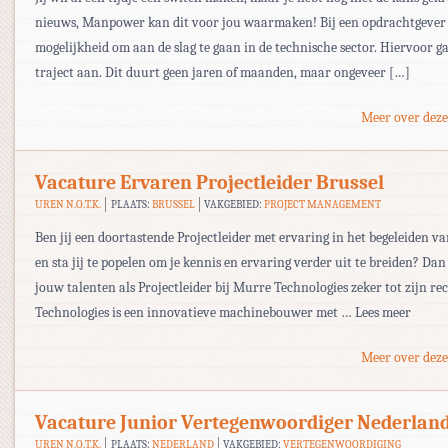
nieuws, Manpower kan dit voor jou waarmaken! Bij een opdrachtgever k
mogelijkheid om aan de slag te gaan in de technische sector. Hiervoor ga
traject aan. Dit duurt geen jaren of maanden, maar ongeveer […]
Meer over deze
Vacature Ervaren Projectleider Brussel
UREN N.O.T.K.
PLAATS:
BRUSSEL
VAKGEBIED:
PROJECT MANAGEMENT
Ben jij een doortastende Projectleider met ervaring in het begeleiden v
en sta jij te popelen om je kennis en ervaring verder uit te breiden? Da
jouw talenten als Projectleider bij Murre Technologies zeker tot zijn r
Technologies is een innovatieve machinebouwer met … Lees meer
Meer over deze
Vacature Junior Vertegenwoordiger Nederlan
UREN N.O.T.K.
PLAATS:
NEDERLAND
VAKGEBIED:
VERTEGENWOORDIGING