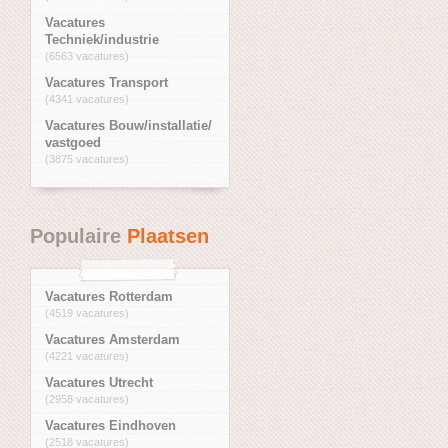
Vacatures
Techniek/industrie
(6563 vacatures)
Vacatures Transport
(4341 vacatures)
Vacatures Bouw/installatie/
vastgoed
(3875 vacatures)
Populaire
Plaatsen
Vacatures Rotterdam
(4519 vacatures)
Vacatures Amsterdam
(4221 vacatures)
Vacatures Utrecht
(2958 vacatures)
Vacatures Eindhoven
(2518 vacatures)