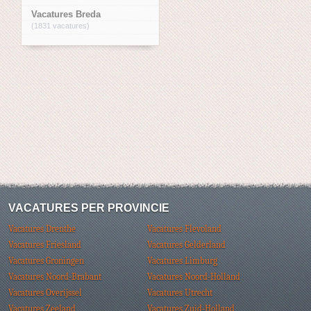
Vacatures Breda
(1831 vacatures)
VACATURES PER PROVINCIE
Vacatures Drenthe
Vacatures Flevoland
Vacatures Friesland
Vacatures Gelderland
Vacatures Groningen
Vacatures Limburg
Vacatures Noord-Brabant
Vacatures Noord-Holland
Vacatures Overijssel
Vacatures Utrecht
Vacatures Zeeland
Vacatures Zuid-Holland