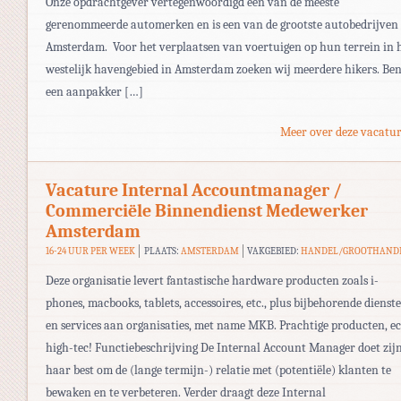
Onze opdrachtgever vertegenwoordigd een van de meeste
gerenommeerde automerken en is een van de grootste autobedrijven 
Amsterdam. Voor het verplaatsen van voertuigen op hun terrein in 
westelijk havengebied in Amsterdam zoeken wij meerdere hikers. Ben
een aanpakker […]
Meer over deze vacatur
Vacature Internal Accountmanager /
Commerciële Binnendienst Medewerker
Amsterdam
16-24 UUR PER WEEK
PLAATS:
AMSTERDAM
VAKGEBIED:
HANDEL/GROOTHAND
Deze organisatie levert fantastische hardware producten zoals i-
phones, macbooks, tablets, accessoires, etc., plus bijbehorende dienst
en services aan organisaties, met name MKB. Prachtige producten, e
high-tec! Functiebeschrijving De Internal Account Manager doet zijn
haar best om de (lange termijn-) relatie met (potentiële) klanten te
bewaken en te verbeteren. Verder draagt deze Internal