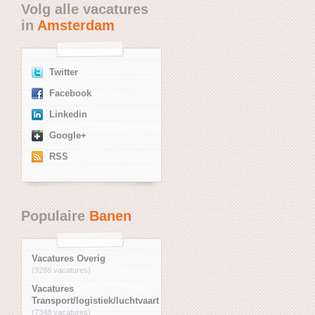
Volg alle vacatures
in
Amsterdam
Twitter
Facebook
Linkedin
Google+
RSS
Populaire
Banen
Vacatures Overig
(9288 vacatures)
Vacatures
Transport/logistiek/luchtvaart
(7348 vacatures)