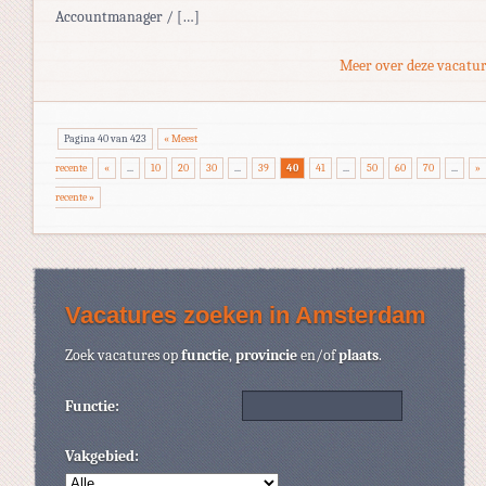
Accountmanager / […]
Meer over deze vacatur
Pagina 40 van 423
« Meest
recente
«
...
10
20
30
...
39
40
41
...
50
60
70
...
»
recente »
Vacatures zoeken in Amsterdam
Zoek vacatures op
functie
,
provincie
en/of
plaats
.
Functie:
Vakgebied: