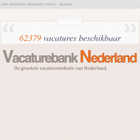
OVER
REGISTREER
WERKGEVER
CONTACT
INLOGGEN
62379
vacatures beschikbaar