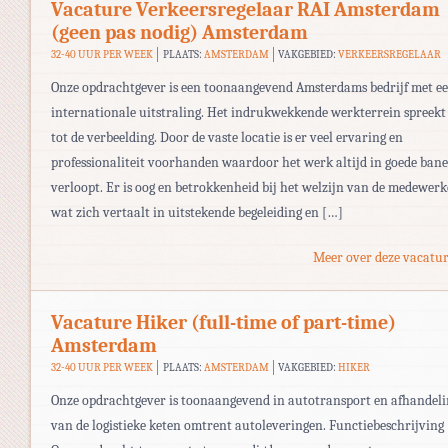
Vacature Verkeersregelaar RAI Amsterdam
(geen pas nodig) Amsterdam
32-40 UUR PER WEEK
PLAATS:
AMSTERDAM
VAKGEBIED:
VERKEERSREGELAAR
Onze opdrachtgever is een toonaangevend Amsterdams bedrijf met e
internationale uitstraling. Het indrukwekkende werkterrein spreekt
tot de verbeelding. Door de vaste locatie is er veel ervaring en
professionaliteit voorhanden waardoor het werk altijd in goede ban
verloopt. Er is oog en betrokkenheid bij het welzijn van de medewerk
wat zich vertaalt in uitstekende begeleiding en […]
Meer over deze vacatur
Vacature Hiker (full-time of part-time)
Amsterdam
32-40 UUR PER WEEK
PLAATS:
AMSTERDAM
VAKGEBIED:
HIKER
Onze opdrachtgever is toonaangevend in autotransport en afhandeli
van de logistieke keten omtrent autoleveringen. Functiebeschrijving