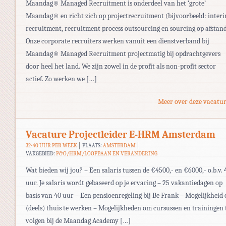
Maandag® Managed Recruitment is onderdeel van het ‘grote’
Maandag® en richt zich op projectrecruitment (bijvoorbeeld: inter
recruitment, recruitment process outsourcing en sourcing op afstand
Onze corporate recruiters werken vanuit een dienstverband bij
Maandag® Managed Recruitment projectmatig bij opdrachtgevers
door heel het land. We zijn zowel in de profit als non-profit sector
actief. Zo werken we […]
Meer over deze vacatur
Vacature Projectleider E-HRM Amsterdam
32-40 UUR PER WEEK
PLAATS:
AMSTERDAM
VAKGEBIED:
P&O/HRM/LOOPBAAN EN VERANDERING
Wat bieden wij jou? – Een salaris tussen de €4500,- en €6000,- o.b.v. 
uur. Je salaris wordt gebaseerd op je ervaring – 25 vakantiedagen op
basis van 40 uur – Een pensioenregeling bij Be Frank – Mogelijkheid
(deels) thuis te werken – Mogelijkheden om cursussen en trainingen 
volgen bij de Maandag Academy […]