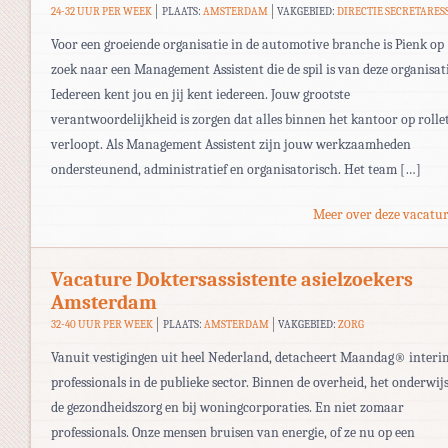
24-32 UUR PER WEEK
PLAATS:
AMSTERDAM
VAKGEBIED:
DIRECTIE SECRETARES
Voor een groeiende organisatie in de automotive branche is Pienk op
zoek naar een Management Assistent die de spil is van deze organisati
Iedereen kent jou en jij kent iedereen. Jouw grootste
verantwoordelijkheid is zorgen dat alles binnen het kantoor op rollet
verloopt. Als Management Assistent zijn jouw werkzaamheden
ondersteunend, administratief en organisatorisch. Het team […]
Meer over deze vacatur
Vacature Doktersassistente asielzoekers
Amsterdam
32-40 UUR PER WEEK
PLAATS:
AMSTERDAM
VAKGEBIED:
ZORG
Vanuit vestigingen uit heel Nederland, detacheert Maandag® interi
professionals in de publieke sector. Binnen de overheid, het onderwijs
de gezondheidszorg en bij woningcorporaties. En niet zomaar
professionals. Onze mensen bruisen van energie, of ze nu op een