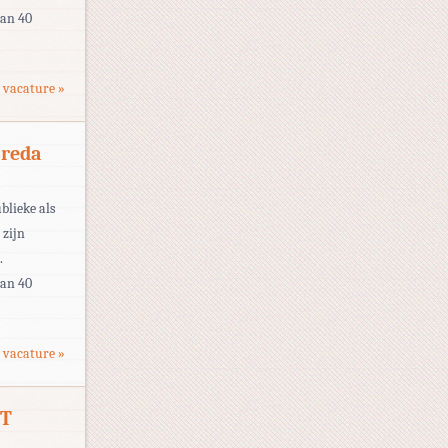
dan 40
 vacature »
Breda
blieke als
 zijn
.
dan 40
 vacature »
IT