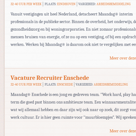
32-40 UUR PER WEEK
PLAATS:
EINDHOVEN
VAKGEBIED:
ARBEIDSBEMIDDELING
Vanuit vestigingen uit heel Nederland, detacheert Maandag® interim
professionals in de publieke sector. Binnen de overheid, het onderwijs, d
gezondheidszorg en bij woningcorporaties. En niet zomaar professional
mensen bruisen van energie, of ze nu op een vestiging, of bij een opdrac
werken. Werken bij Maandag® is daarom ook niet te vergelijken met e
Meer over deze
Vacature Recruiter Enschede
32-40 UUR PER WEEK
PLAATS:
ENSCHEDE
VAKGEBIED:
ARBEIDSBEMIDDELING
Maandag® Enschede is een jong en gedreven team. ‘’Work hard, play har
term die goed past binnen ons ambitieuze team. Een winnaarsmentaliteit
wat wij allemaal hebben en daar zijn wij ook naar op zoek, dit zorgt vo
werk cultuur. Er is hier geen ruimte voor ‘’muurbloempjes”. Wij spreke
Meer over deze