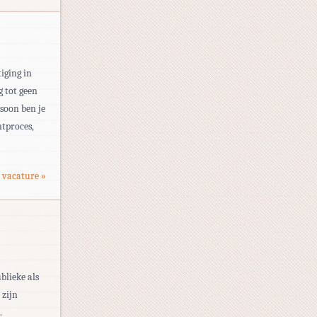
iging in
g tot geen
soon ben je
ntproces,
 vacature »
blieke als
 zijn
.