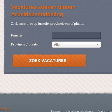
Vacatures zoeken binnen
Arbeidsbemiddeling
Zoek vacatures op
functie
,
provincie
en/of
plaats
.
Functie:
Provincie / plaats:
Alle...
levoland
Home
Vacature plaatsen
Vacature