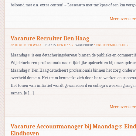
beloond met o.a. extra centen! – Leaseauto met tankpas of een km verg
Meer over deze
Vacature Recruiter Den Haag
32-40 UUR PER WEEK
PLAATS:
DEN HAAG
VAKGEBIED:
ARBEIDSBEMIDDELING
Maandag® is een detacheringsbureau binnen de publieke en commerciël
Wij detacheren professionals naar tijdelijke opdrachten bij onze opdrac
Maandag® Den Haag detacheert professionals binnen het zorg, onderwi
overheid domein. Het team kenmerkt zich door hard werken en successe
Het tonen van initiatief wordt gewaardeerd en collega’s werken graag m
samen. Je […]
Meer over deze
Vacature Accountmanager bij Maandag® Ein
Eindhoven