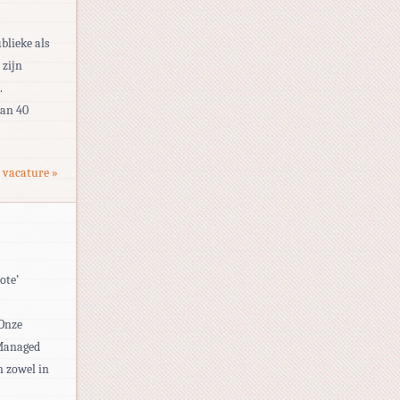
blieke als
 zijn
.
dan 40
 vacature »
ote’
 Onze
 Managed
n zowel in