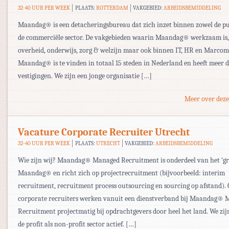
32-40 UUR PER WEEK
PLAATS:
ROTTERDAM
VAKGEBIED:
ARBEIDSBEMIDDELING
Maandag® is een detacheringsbureau dat zich inzet binnen zowel de pu
de commerciële sector. De vakgebieden waarin Maandag® werkzaam is,
overheid, onderwijs, zorg & welzijn maar ook binnen IT, HR en Marcom
Maandag® is te vinden in totaal 15 steden in Nederland en heeft meer 
vestigingen. We zijn een jonge organisatie […]
Meer over deze
Vacature Corporate Recruiter Utrecht
32-40 UUR PER WEEK
PLAATS:
UTRECHT
VAKGEBIED:
ARBEIDSBEMIDDELING
Wie zijn wij? Maandag® Managed Recruitment is onderdeel van het ‘gr
Maandag® en richt zich op projectrecruitment (bijvoorbeeld: interim
recruitment, recruitment process outsourcing en sourcing op afstand).
corporate recruiters werken vanuit een dienstverband bij Maandag®
Recruitment projectmatig bij opdrachtgevers door heel het land. We zij
de profit als non-profit sector actief. […]