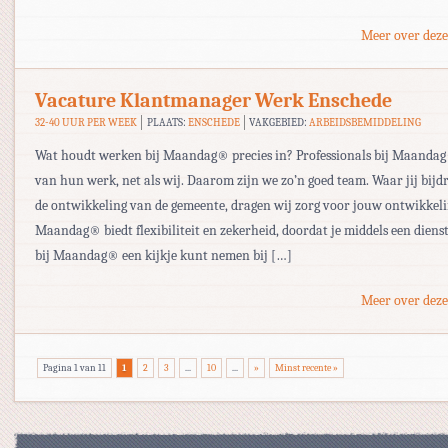
Meer over deze
Vacature Klantmanager Werk Enschede
32-40 UUR PER WEEK
PLAATS:
ENSCHEDE
VAKGEBIED:
ARBEIDSBEMIDDELING
Wat houdt werken bij Maandag® precies in? Professionals bij Maand
van hun werk, net als wij. Daarom zijn we zo’n goed team. Waar jij bijd
de ontwikkeling van de gemeente, dragen wij zorg voor jouw ontwikkeli
Maandag® biedt flexibiliteit en zekerheid, doordat je middels een dien
bij Maandag® een kijkje kunt nemen bij […]
Meer over deze
Pagina 1 van 11
1
2
3
...
10
...
»
Minst recente »