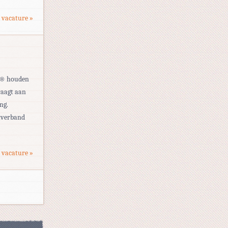
 vacature »
ag® houden
raagt aan
ng.
stverband
 vacature »