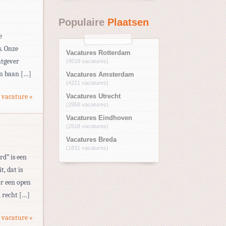
Populaire
Plaatsen
e
s. Onze
Vacatures Rotterdam
htgever
(4519 vacatures)
en baan […]
Vacatures Amsterdam
(4221 vacatures)
 vacature »
Vacatures Utrecht
(2958 vacatures)
Vacatures Eindhoven
(2518 vacatures)
Vacatures Breda
(1831 vacatures)
d” is een
, dat is
or een open
n recht […]
 vacature »