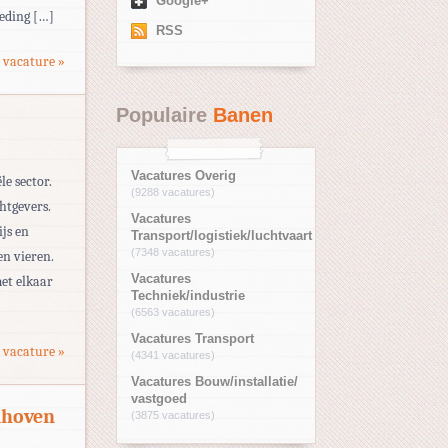
Google+
oeding […]
RSS
 vacature »
Populaire
Banen
Vacatures Overig
e sector.
(9288 vacatures)
htgevers.
Vacatures
js en
Transport/logistiek/luchtvaart
(7348 vacatures)
n vieren.
Vacatures
et elkaar
Techniek/industrie
(6563 vacatures)
Vacatures Transport
 vacature »
(4341 vacatures)
Vacatures Bouw/installatie/
vastgoed
dhoven
(3875 vacatures)