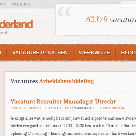
ACT
INLOGGEN
62379
vacatur
N
VACATURE PLAATSEN
WERKWIJZE
BLOG
Vacatures
Arbeidsbemiddeling
Vacature Recruiter Maandag® Utrecht
32-40 UUR PER WEEK
PLAATS:
UTRECHT
VAKGEBIED:
ARBEIDSBEMIDDELING
Je krijgt alles wat je nodig hebt om jouw functie goed te kunnen uitvoer
bieden een goed salaris tussen 2700 – 3400 bruto o.b.v. 40 uur – afhanke
opleiding & ervaring – Een ongelimiteerd bonussysteem – hard werken