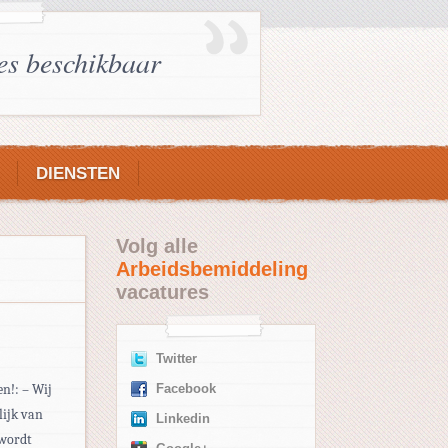
es beschikbaar
DIENSTEN
Volg alle
Arbeidsbemiddeling
vacatures
Twitter
en!: – Wij
Facebook
lijk van
Linkedin
 wordt