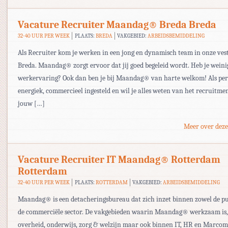
Vacature Recruiter Maandag® Breda Breda
32-40 UUR PER WEEK
PLAATS:
BREDA
VAKGEBIED:
ARBEIDSBEMIDDELING
Als Recruiter kom je werken in een jong en dynamisch team in onze vest
Breda. Maandag® zorgt ervoor dat jij goed begeleid wordt. Heb je weini
werkervaring? Ook dan ben je bij Maandag® van harte welkom! Als per
energiek, commercieel ingesteld en wil je alles weten van het recruitme
jouw […]
Meer over deze
Vacature Recruiter IT Maandag® Rotterdam
Rotterdam
32-40 UUR PER WEEK
PLAATS:
ROTTERDAM
VAKGEBIED:
ARBEIDSBEMIDDELING
Maandag® is een detacheringsbureau dat zich inzet binnen zowel de pu
de commerciële sector. De vakgebieden waarin Maandag® werkzaam is,
overheid, onderwijs, zorg & welzijn maar ook binnen IT, HR en Marcom