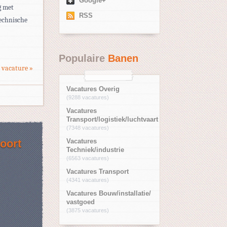
Google+
g met
RSS
echnische
Populaire
Banen
 vacature »
Vacatures Overig
(9288 vacatures)
Vacatures
Transport/logistiek/luchtvaart
(7348 vacatures)
oort
Vacatures
Techniek/industrie
(6563 vacatures)
Vacatures Transport
(4341 vacatures)
Vacatures Bouw/installatie/
vastgoed
(3875 vacatures)