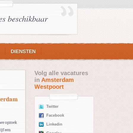
es beschikbaar
DIENSTEN
Volg alle vacatures
in
Amsterdam
Westpoort
terdam
Twitter
Facebook
 we opzoek
Linkedin
ijf een