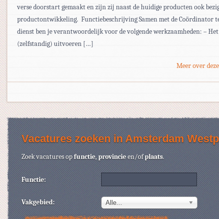
verse doorstart gemaakt en zijn zij naast de huidige producten ook bezi
productontwikkeling. Functiebeschrijving Samen met de Coördinator t
dienst ben je verantwoordelijk voor de volgende werkzaamheden: – Het
(zelfstandig) uitvoeren […]
Meer over deze
Vacatures zoeken in Amsterdam Westp
Zoek vacatures op
functie
,
provincie
en/of
plaats
.
Functie:
Vakgebied:
Alle...