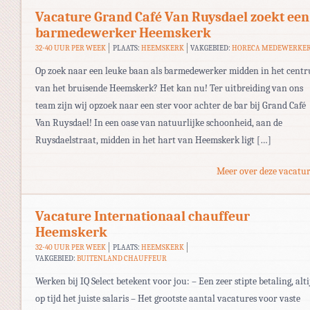
Vacature Grand Café Van Ruysdael zoekt een
barmedewerker Heemskerk
32-40 UUR PER WEEK
PLAATS:
HEEMSKERK
VAKGEBIED:
HORECA MEDEWERKE
Op zoek naar een leuke baan als barmedewerker midden in het cent
van het bruisende Heemskerk? Het kan nu! Ter uitbreiding van ons
team zijn wij opzoek naar een ster voor achter de bar bij Grand Café
Van Ruysdael! In een oase van natuurlijke schoonheid, aan de
Ruysdaelstraat, midden in het hart van Heemskerk ligt […]
Meer over deze vacatur
Vacature Internationaal chauffeur
Heemskerk
32-40 UUR PER WEEK
PLAATS:
HEEMSKERK
VAKGEBIED:
BUITENLAND CHAUFFEUR
Werken bij IQ Select betekent voor jou: – Een zeer stipte betaling, alti
op tijd het juiste salaris – Het grootste aantal vacatures voor vaste