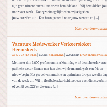
zijn geen uitzendbureau maar een bemiddelaar – Wij bemiddelen jou
naar vast werk – Doorgroeimogelijkheden, wij stippelen
jouw carrière uit – Een baan passend naar jouw wensen en […]
Meer over deze vacatur
Vacature Medewerker Verkeersloket
Heemskerk
32-40 UUR PER WEEK
PLAATS:
HEEMSKERK
VAKGEBIED:
ENGINEERING & CIVIE
Met meer dan 3.000 professionals is Maandag® dé detacheerder van 
publieke sector. Samen met hen zien wij de maandag als een fris en
nieuw begin. Het gevoel van ambitie en optimisme dragen we elke da
van de week uit. Wil jij flexibele zekerheid met een vast dienstverban
of ben jij een ZZP’er die graag […]
Meer over deze vacatur