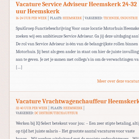
Vacature Service Adviseur Heemskerk 24-32
uur Heemskerk
16-24 UUR PER WEEK
PLAATS:
HEEMSKERK
VAKGEBIED:
TECHNIEK/INDUSTRIE
SpuiGroep Functiebeschrijving Voor onze locatie Motorhuis Heemsk
zoeken wij een ambitieuze Service Adviseur. Ga jij deze uitdaging aan
De rol van Service Adviseur is één van de belangrijkste rollen binnen
Motorhuis. Jij bent als geen ander in staat om hier de juiste invulling
aan te geven. Je zet je samen met collega’s in om de verwachtingen v
[…]
Meer over deze vacatur
Vacature Vrachtwagenchauffeur Heemsker
32-40 UUR PER WEEK
PLAATS:
HEEMSKERK
VAKGEBIED:
DC DISTRIBUTIECHAUFFEUR
Werken bij IQ Select betekent voor jou: – Een zeer stipte betaling, alti
op tijd het juiste salaris – Het grootste aantal vacatures voor vaste
banen – Wij werken uitsluitend met de mooiste opdrachtgevers – Wij