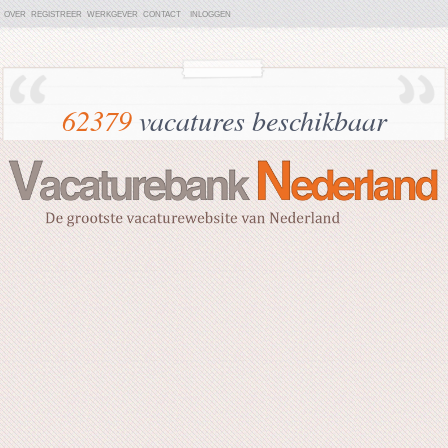
OVER
REGISTREER
WERKGEVER
CONTACT
INLOGGEN
62379
vacatures beschikbaar