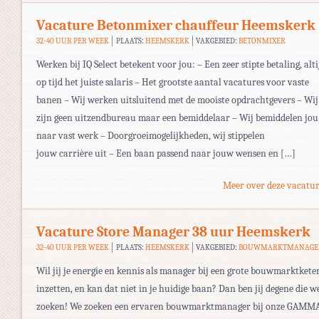
Vacature Betonmixer chauffeur Heemskerk
32-40 UUR PER WEEK
PLAATS:
HEEMSKERK
VAKGEBIED:
BETONMIXER
Werken bij IQ Select betekent voor jou: – Een zeer stipte betaling, alti
op tijd het juiste salaris – Het grootste aantal vacatures voor vaste
banen – Wij werken uitsluitend met de mooiste opdrachtgevers – Wij
zijn geen uitzendbureau maar een bemiddelaar – Wij bemiddelen jou
naar vast werk – Doorgroeimogelijkheden, wij stippelen
jouw carrière uit – Een baan passend naar jouw wensen en […]
Meer over deze vacatur
Vacature Store Manager 38 uur Heemskerk
32-40 UUR PER WEEK
PLAATS:
HEEMSKERK
VAKGEBIED:
BOUWMARKTMANAGE
Wil jij je energie en kennis als manager bij een grote bouwmarktkete
inzetten, en kan dat niet in je huidige baan? Dan ben jij degene die w
zoeken! We zoeken een ervaren bouwmarktmanager bij onze GAMM