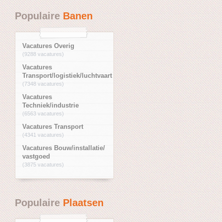
Populaire
Banen
Vacatures Overig
(9288 vacatures)
Vacatures
Transport/logistiek/luchtvaart
(7348 vacatures)
Vacatures
Techniek/industrie
(6563 vacatures)
Vacatures Transport
(4341 vacatures)
Vacatures Bouw/installatie/
vastgoed
(3875 vacatures)
Populaire
Plaatsen