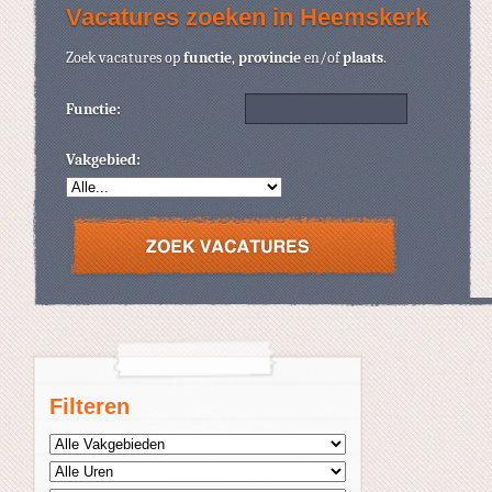
Vacatures zoeken in Heemskerk
Zoek vacatures op
functie
,
provincie
en/of
plaats
.
Functie:
Vakgebied:
Filteren