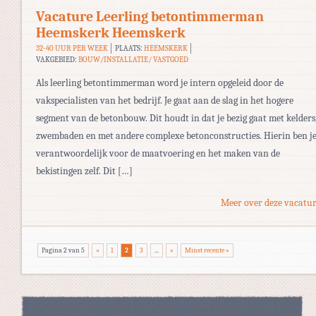
Vacature Leerling betontimmerman
Heemskerk Heemskerk
32-40 UUR PER WEEK
PLAATS:
HEEMSKERK
VAKGEBIED:
BOUW/INSTALLATIE/ VASTGOED
Als leerling betontimmerman word je intern opgeleid door de
vakspecialisten van het bedrijf. Je gaat aan de slag in het hogere
segment van de betonbouw. Dit houdt in dat je bezig gaat met kelders
zwembaden en met andere complexe betonconstructies. Hierin ben j
verantwoordelijk voor de maatvoering en het maken van de
bekistingen zelf. Dit […]
Meer over deze vacatur
Pagina 2 van 5
«
1
2
3
...
»
Minst recente »