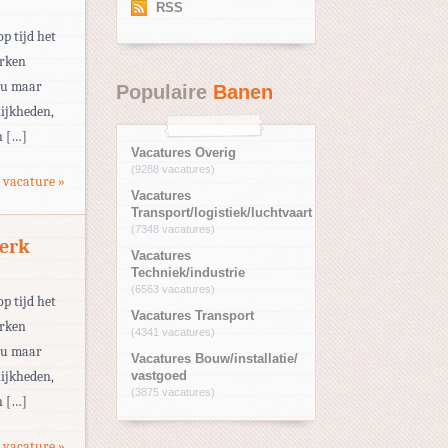
RSS
op tijd het
erken
eau maar
Populaire
Banen
ijkheden,
n […]
Vacatures Overig
(9288 vacatures)
 vacature »
Vacatures
Transport/logistiek/luchtvaart
(7348 vacatures)
erk
Vacatures
Techniek/industrie
(6563 vacatures)
op tijd het
Vacatures Transport
erken
(4341 vacatures)
eau maar
Vacatures Bouw/installatie/
ijkheden,
vastgoed
(3875 vacatures)
n […]
 vacature »