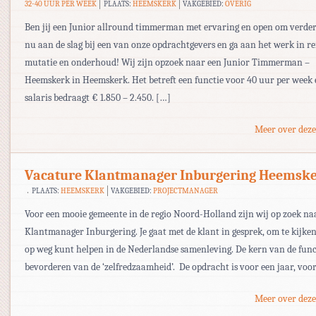
32-40 UUR PER WEEK
PLAATS:
HEEMSKERK
VAKGEBIED:
OVERIG
Ben jij een Junior allround timmerman met ervaring en open om verder
nu aan de slag bij een van onze opdrachtgevers en ga aan het werk in re
mutatie en onderhoud! Wij zijn opzoek naar een Junior Timmerman –
Heemskerk in Heemskerk. Het betreft een functie voor 40 uur per week 
salaris bedraagt € 1.850 – 2.450. […]
Meer over deze
Vacature Klantmanager Inburgering Heemsk
PLAATS:
HEEMSKERK
VAKGEBIED:
PROJECTMANAGER
Voor een mooie gemeente in de regio Noord-Holland zijn wij op zoek na
Klantmanager Inburgering. Je gaat met de klant in gesprek, om te kijken 
op weg kunt helpen in de Nederlandse samenleving. De kern van de funct
bevorderen van de ‘zelfredzaamheid’. De opdracht is voor een jaar, voo
Meer over deze