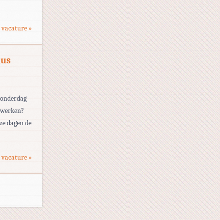
 vacature »
lus
 donderdag
e werken?
eze dagen de
 vacature »