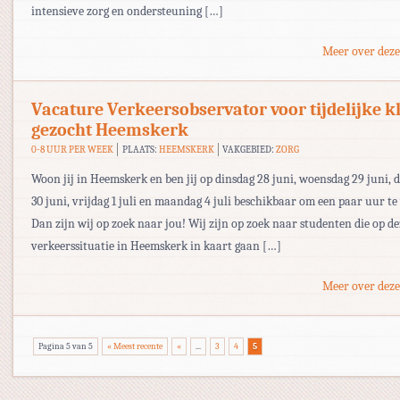
intensieve zorg en ondersteuning […]
Meer over deze
Vacature Verkeersobservator voor tijdelijke k
gezocht Heemskerk
0-8 UUR PER WEEK
PLAATS:
HEEMSKERK
VAKGEBIED:
ZORG
Woon jij in Heemskerk en ben jij op dinsdag 28 juni, woensdag 29 juni,
30 juni, vrijdag 1 juli en maandag 4 juli beschikbaar om een paar uur t
Dan zijn wij op zoek naar jou! Wij zijn op zoek naar studenten die op d
verkeerssituatie in Heemskerk in kaart gaan […]
Meer over deze
Pagina 5 van 5
« Meest recente
«
...
3
4
5