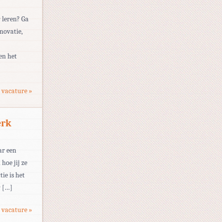
 leren? Ga
novatie,
en het
 vacature »
erk
ar een
hoe jij ze
ie is het
r […]
 vacature »