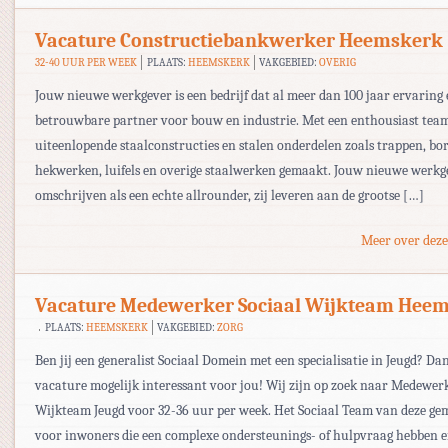
Vacature Constructiebankwerker Heemskerk
32-40 UUR PER WEEK
PLAATS:
HEEMSKERK
VAKGEBIED:
OVERIG
Jouw nieuwe werkgever is een bedrijf dat al meer dan 100 jaar ervaring
betrouwbare partner voor bouw en industrie. Met een enthousiast te
uiteenlopende staalconstructies en stalen onderdelen zoals trappen, bo
hekwerken, luifels en overige staalwerken gemaakt. Jouw nieuwe werkg
omschrijven als een echte allrounder, zij leveren aan de grootse […]
Meer over deze
Vacature Medewerker Sociaal Wijkteam Hee
PLAATS:
HEEMSKERK
VAKGEBIED:
ZORG
Ben jij een generalist Sociaal Domein met een specialisatie in Jeugd? Dan
vacature mogelijk interessant voor jou! Wij zijn op zoek naar Medewerk
Wijkteam Jeugd voor 32-36 uur per week. Het Sociaal Team van deze gem
voor inwoners die een complexe ondersteunings- of hulpvraag hebben e