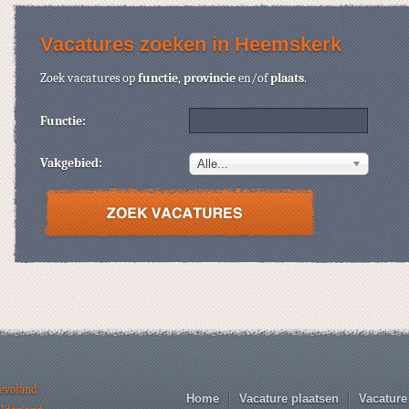
Vacatures zoeken in Heemskerk
Zoek vacatures op
functie
,
provincie
en/of
plaats
.
Functie:
Vakgebied:
Alle...
levoland
Home
Vacature plaatsen
Vacature