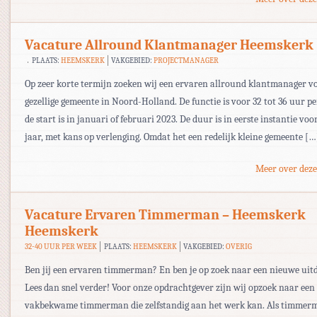
Vacature Allround Klantmanager Heemskerk
PLAATS:
HEEMSKERK
VAKGEBIED:
PROJECTMANAGER
Op zeer korte termijn zoeken wij een ervaren allround klantmanager v
gezellige gemeente in Noord-Holland. De functie is voor 32 tot 36 uur p
de start is in januari of februari 2023. De duur is in eerste instantie voo
jaar, met kans op verlenging. Omdat het een redelijk kleine gemeente […
Meer over deze
Vacature Ervaren Timmerman – Heemskerk
Heemskerk
32-40 UUR PER WEEK
PLAATS:
HEEMSKERK
VAKGEBIED:
OVERIG
Ben jij een ervaren timmerman? En ben je op zoek naar een nieuwe uit
Lees dan snel verder! Voor onze opdrachtgever zijn wij opzoek naar een
vakbekwame timmerman die zelfstandig aan het werk kan. Als timmer