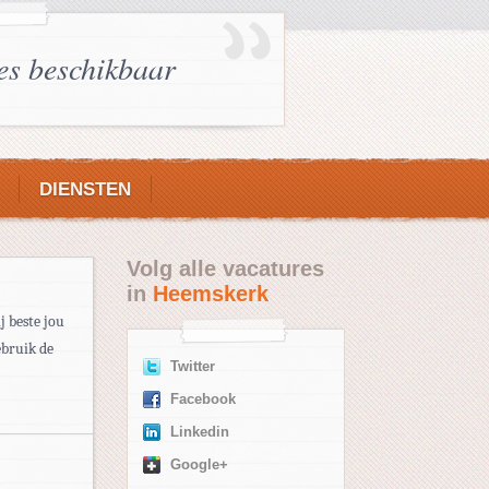
es beschikbaar
DIENSTEN
Volg alle vacatures
in
Heemskerk
j beste jou
ebruik de
Twitter
Facebook
Linkedin
Google+