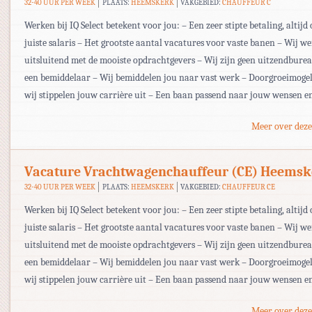
32-40 UUR PER WEEK
PLAATS:
HEEMSKERK
VAKGEBIED:
CHAUFFEUR C
Werken bij IQ Select betekent voor jou: – Een zeer stipte betaling, altijd 
juiste salaris – Het grootste aantal vacatures voor vaste banen – Wij w
uitsluitend met de mooiste opdrachtgevers – Wij zijn geen uitzendbur
een bemiddelaar – Wij bemiddelen jou naar vast werk – Doorgroeimogel
wij stippelen jouw carrière uit – Een baan passend naar jouw wensen e
Meer over deze
Vacature Vrachtwagenchauffeur (CE) Heemsk
32-40 UUR PER WEEK
PLAATS:
HEEMSKERK
VAKGEBIED:
CHAUFFEUR CE
Werken bij IQ Select betekent voor jou: – Een zeer stipte betaling, altijd 
juiste salaris – Het grootste aantal vacatures voor vaste banen – Wij w
uitsluitend met de mooiste opdrachtgevers – Wij zijn geen uitzendbur
een bemiddelaar – Wij bemiddelen jou naar vast werk – Doorgroeimogel
wij stippelen jouw carrière uit – Een baan passend naar jouw wensen e
Meer over deze