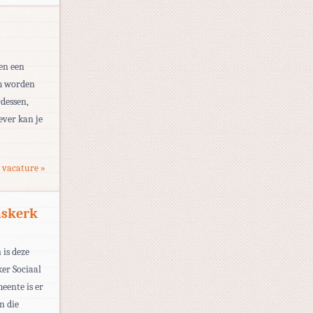
 en een
am worden
rdessen,
ever kan je
 vacature »
mskerk
 is deze
er Sociaal
eente is er
n die