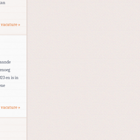
kan
 vacature »
taande
genoeg
23 en is in
ene
 vacature »