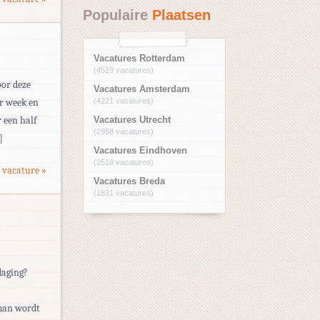
Populaire
Plaatsen
Vacatures Rotterdam
(4519 vacatures)
oor deze
Vacatures Amsterdam
er week en
(4221 vacatures)
r een half
Vacatures Utrecht
(2958 vacatures)
]
Vacatures Eindhoven
(2518 vacatures)
 vacature »
Vacatures Breda
(1831 vacatures)
daging?
man wordt