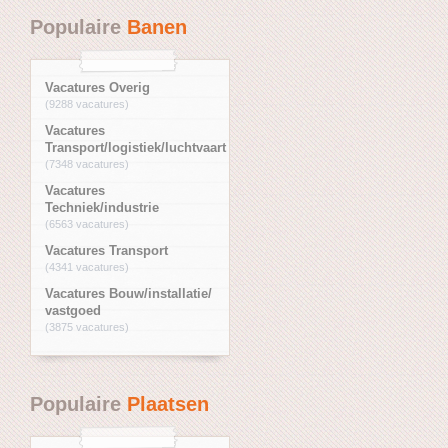
Populaire
Banen
Vacatures Overig
(9288 vacatures)
Vacatures
Transport/logistiek/luchtvaart
(7348 vacatures)
Vacatures
Techniek/industrie
(6563 vacatures)
Vacatures Transport
(4341 vacatures)
Vacatures Bouw/installatie/
vastgoed
(3875 vacatures)
Populaire
Plaatsen