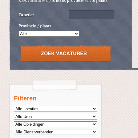
Zoek vacatures op
functie
,
provincie
en/of
plaats
.
Functie:
Provincie / plaats:
Filteren