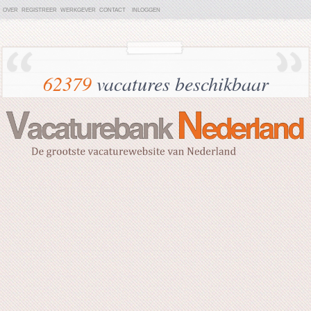
OVER
REGISTREER
WERKGEVER
CONTACT
INLOGGEN
62379
vacatures beschikbaar