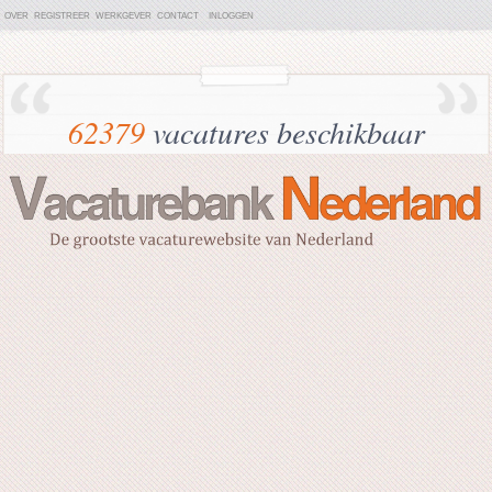
OVER
REGISTREER
WERKGEVER
CONTACT
INLOGGEN
62379
vacatures beschikbaar