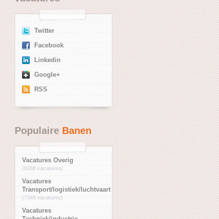
Twitter
Facebook
Linkedin
Google+
RSS
Populaire
Banen
Vacatures Overig
(9288 vacatures)
Vacatures
Transport/logistiek/luchtvaart
(7348 vacatures)
Vacatures
Techniek/industrie