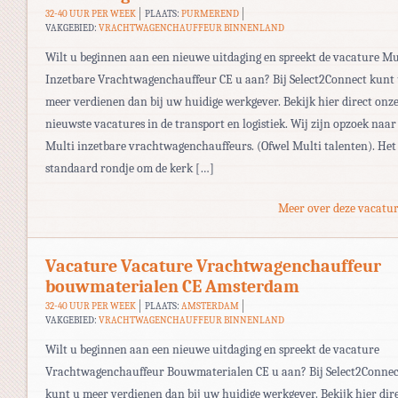
32-40 UUR PER WEEK
PLAATS:
PURMEREND
VAKGEBIED:
VRACHTWAGENCHAUFFEUR BINNENLAND
Wilt u beginnen aan een nieuwe uitdaging en spreekt de vacature Mu
Inzetbare Vrachtwagenchauffeur CE u aan? Bij Select2Connect kunt
meer verdienen dan bij uw huidige werkgever. Bekijk hier direct onz
nieuwste vacatures in de transport en logistiek. Wij zijn opzoek naar
Multi inzetbare vrachtwagenchauffeurs. (Ofwel Multi talenten). Het
standaard rondje om de kerk […]
Meer over deze vacatur
Vacature Vacature Vrachtwagenchauffeur
bouwmaterialen CE Amsterdam
32-40 UUR PER WEEK
PLAATS:
AMSTERDAM
VAKGEBIED:
VRACHTWAGENCHAUFFEUR BINNENLAND
Wilt u beginnen aan een nieuwe uitdaging en spreekt de vacature
Vrachtwagenchauffeur Bouwmaterialen CE u aan? Bij Select2Connec
kunt u meer verdienen dan bij uw huidige werkgever. Bekijk hier dir