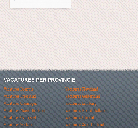
VACATURES PER PROVINCIE
Vacatures Drenthe
Vacatures Flevoland
Vacatures Friesland
Vacatures Gelderland
Vacatures Groningen
Vacatures Limburg
Vacatures Noord-Brabant
Vacatures Noord-Holland
Vacatures Overijssel
Vacatures Utrecht
Vacatures Zeeland
Vacatures Zuid-Holland