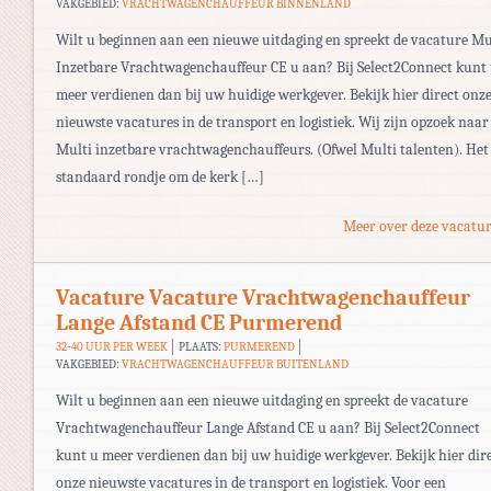
VAKGEBIED:
VRACHTWAGENCHAUFFEUR BINNENLAND
Wilt u beginnen aan een nieuwe uitdaging en spreekt de vacature Mu
Inzetbare Vrachtwagenchauffeur CE u aan? Bij Select2Connect kunt
meer verdienen dan bij uw huidige werkgever. Bekijk hier direct onz
nieuwste vacatures in de transport en logistiek. Wij zijn opzoek naar
Multi inzetbare vrachtwagenchauffeurs. (Ofwel Multi talenten). Het
standaard rondje om de kerk […]
Meer over deze vacatur
Vacature Vacature Vrachtwagenchauffeur
Lange Afstand CE Purmerend
32-40 UUR PER WEEK
PLAATS:
PURMEREND
VAKGEBIED:
VRACHTWAGENCHAUFFEUR BUITENLAND
Wilt u beginnen aan een nieuwe uitdaging en spreekt de vacature
Vrachtwagenchauffeur Lange Afstand CE u aan? Bij Select2Connect
kunt u meer verdienen dan bij uw huidige werkgever. Bekijk hier dir
onze nieuwste vacatures in de transport en logistiek. Voor een