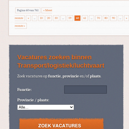
Pagina 60 van 761
« Meest
recente
«
...
10
20
30
...
59
60
61
...
70
80
90
...
»
recente »
Vacatures zoeken binnen
Transport/logistiek/luchtvaart
Zoek vacatures op
functie
,
provincie
en/of
plaats
.
Functie:
Provincie / plaats: