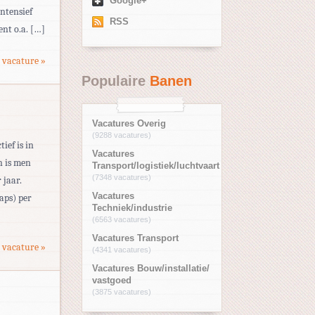
Google+
ntensief
RSS
ent o.a. […]
 vacature »
Populaire
Banen
Vacatures Overig
(9288 vacatures)
ief is in
Vacatures
n is men
Transport/logistiek/luchtvaart
(7348 vacatures)
 jaar.
Vacatures
aps) per
Techniek/industrie
(6563 vacatures)
Vacatures Transport
 vacature »
(4341 vacatures)
Vacatures Bouw/installatie/
vastgoed
(3875 vacatures)