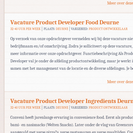
Meer over deze
Vacature Product Developer Food Deurne
32-40 UUR PER WEEK
PLAATS:
DEURNE
VAKGEBIED:
PRODUCT ONTWIKKELAAR
Op verzoek van onze opdrachtgever vermelden wij bij deze vacature nie
bedrijfsnaam en/of omschrijving. Zodra je solliciteert op deze vacature,
meer informatie over onze opdrachtgever. Functiebeschrijving Als Prod
Developer val je onder de afdeling productontwikkeling, maar je werkt i
samen met het management van de locatie en de diverse afdelingen. Je b
Meer over deze
Vacature Product Developer Ingredients Deur
32-40 UUR PER WEEK
PLAATS:
DEURNE
VAKGEBIED:
PRODUCT ONTWIKKELAAR
Conveni heeft jarenlange ervaring in convenience food. Eerst als produ
bami- en nasisnacks (Welten Snacks). Later onder de vlag van Greencore
aangevuld met verse pizza?s, verse pastasauzen en verse maaltijden. Co