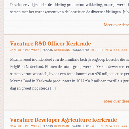
Developer val je onder de afdeling productontwikkeling, maar je werkt i
samen met het management van de locatie en de diverse afdelingen. Je b
Meer over deze
Vacature R&D Officer Kerkrade
32-40 UUR PER WEEK
PLAATS:
KERKRADE
VAKGEBIED:
PRODUCT ONTWIKKELAAR
Mexma Food is onderdeel van de familiale bedrijvengroep Dossche die act
België en Nederland. Binnen de totale groep werken 770 medewerkers e
samen verantwoordelijk voor een totaalomzet van 420 miljoen euro per
Mexma Food in Kerkrade produceert in 2022 z’n 2 miljoen tortilla’s (wr
dag en groeit nog steeds […]
Meer over deze
Vacature Developer Agriculture Kerkrade
32-40 UUR PER WEEK
PLAATS:
KERKRADE
VAKGEBIED:
PRODUCT ONTWIKKELAAR