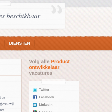
es beschikbaar
DIENSTEN
Volg alle
Product
ontwikkelaar
vacatures
Twitter
t de
Facebook
 geven wij
Linkedin
uct