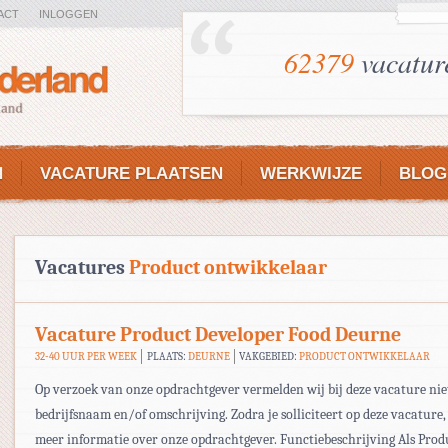
ACT
INLOGGEN
62379
vacatur
N
VACATURE PLAATSEN
WERKWIJZE
BLOG
Vacatures
Product ontwikkelaar
Vacature Product Developer Food Deurne
32-40 UUR PER WEEK
PLAATS:
DEURNE
VAKGEBIED:
PRODUCT ONTWIKKELAAR
Op verzoek van onze opdrachtgever vermelden wij bij deze vacature nie
bedrijfsnaam en/of omschrijving. Zodra je solliciteert op deze vacature,
meer informatie over onze opdrachtgever. Functiebeschrijving Als Prod