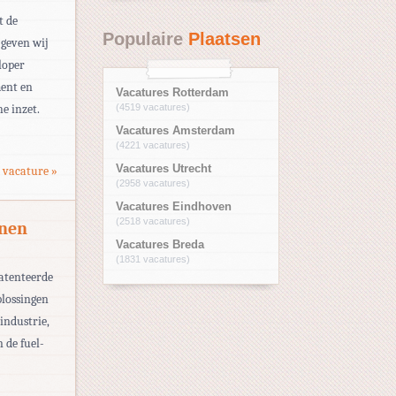
t de
Populaire
Plaatsen
 geven wij
loper
ment en
Vacatures Rotterdam
e inzet.
(4519 vacatures)
Vacatures Amsterdam
(4221 vacatures)
Vacatures Utrecht
 vacature »
(2958 vacatures)
Vacatures Eindhoven
(2518 vacatures)
enen
Vacatures Breda
(1831 vacatures)
patenteerde
plossingen
industrie,
 de fuel-