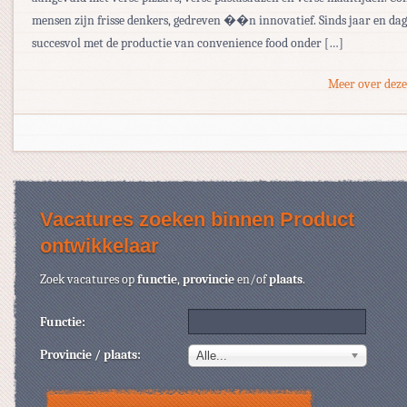
mensen zijn frisse denkers, gedreven ��n innovatief. Sinds jaar en dag 
succesvol met de productie van convenience food onder […]
Meer over deze
Vacatures zoeken binnen Product
ontwikkelaar
Zoek vacatures op
functie
,
provincie
en/of
plaats
.
Functie:
Provincie / plaats:
Alle...