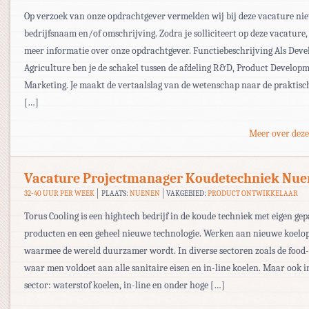
Op verzoek van onze opdrachtgever vermelden wij bij deze vacature nie
bedrijfsnaam en/of omschrijving. Zodra je solliciteert op deze vacature,
meer informatie over onze opdrachtgever. Functiebeschrijving Als Deve
Agriculture ben je de schakel tussen de afdeling R&D, Product Develop
Marketing. Je maakt de vertaalslag van de wetenschap naar de praktisch
[…]
Meer over deze
Vacature Projectmanager Koudetechniek Nu
32-40 UUR PER WEEK
PLAATS:
NUENEN
VAKGEBIED:
PRODUCT ONTWIKKELAAR
Torus Cooling is een hightech bedrijf in de koude techniek met eigen ge
producten en een geheel nieuwe technologie. Werken aan nieuwe koelo
waarmee de wereld duurzamer wordt. In diverse sectoren zoals de food-
waar men voldoet aan alle sanitaire eisen en in-line koelen. Maar ook in
sector: waterstof koelen, in-line en onder hoge […]