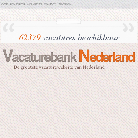
OVER
REGISTREER
WERKGEVER
CONTACT
INLOGGEN
62379
vacatures beschikbaar