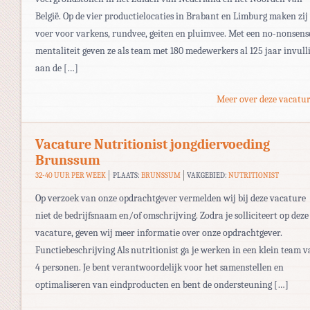
België. Op de vier productielocaties in Brabant en Limburg maken zij
voer voor varkens, rundvee, geiten en pluimvee. Met een no-nonsens
mentaliteit geven ze als team met 180 medewerkers al 125 jaar invull
aan de […]
Meer over deze vacatur
Vacature Nutritionist jongdiervoeding
Brunssum
32-40 UUR PER WEEK
PLAATS:
BRUNSSUM
VAKGEBIED:
NUTRITIONIST
Op verzoek van onze opdrachtgever vermelden wij bij deze vacature
niet de bedrijfsnaam en/of omschrijving. Zodra je solliciteert op deze
vacature, geven wij meer informatie over onze opdrachtgever.
Functiebeschrijving Als nutritionist ga je werken in een klein team 
4 personen. Je bent verantwoordelijk voor het samenstellen en
optimaliseren van eindproducten en bent de ondersteuning […]