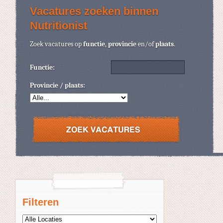
Vacatures zoeken binnen
Nutritionist
Zoek vacatures op
functie
,
provincie
en/of
plaats
.
Functie:
Provincie / plaats:
Filteren