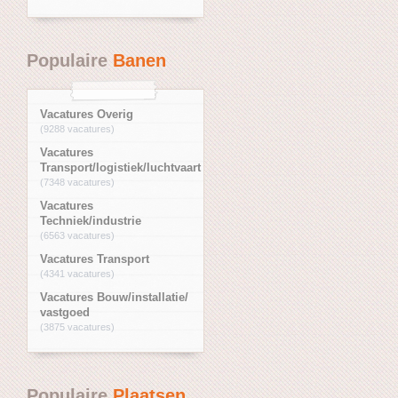
Populaire
Banen
Vacatures Overig
(9288 vacatures)
Vacatures
Transport/logistiek/luchtvaart
(7348 vacatures)
Vacatures
Techniek/industrie
(6563 vacatures)
Vacatures Transport
(4341 vacatures)
Vacatures Bouw/installatie/
vastgoed
(3875 vacatures)
Populaire
Plaatsen