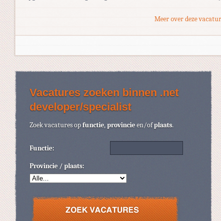
Meer over deze vacatur
Vacatures zoeken binnen .net
developer/specialist
Zoek vacatures op
functie
,
provincie
en/of
plaats
.
Functie:
Provincie / plaats: