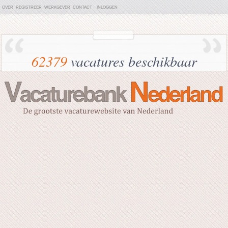
OVER
REGISTREER
WERKGEVER
CONTACT
INLOGGEN
62379
vacatures beschikbaar