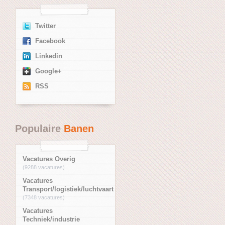
Twitter
Facebook
Linkedin
Google+
RSS
Populaire
Banen
Vacatures Overig
(9288 vacatures)
Vacatures
Transport/logistiek/luchtvaart
(7348 vacatures)
Vacatures
Techniek/industrie