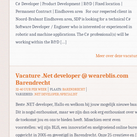
C# Developer | Product Development | R&D | Fixed location |
Permanent Contract | Eindhoven area For our respected client in
Noord-Brabant Eindhoven area, SDP is looking for a technical C#
Software Developer / Engineer who is interested or experienced in
robotic and machine applications. The C# professional(s) will be
working within the R&D […]
Meer over deze vacatur
Vacature .Net developer @ weareblis.com
Barendrecht
32-40 UUR PER WEEK
PLAATS:
BARENDRECHT
VAKGEBIED:
.NET DEVELOPER/SPECIALIST
Beste .NET-developer, Hallo en welkom bij jouw mogelijk nieuwe baa
Dit is nogal enthousiast, maar we zijn dan ook erg enthousiast over 
de toekomst jou en ons te bieden heeft. Misschien eerst even
voorstellen: wij zijn BLiS, een innovatief en snelgroeiend online bure
opgericht in 2005 en gevestigd in Barendrecht. Onze 25 creatieve en 