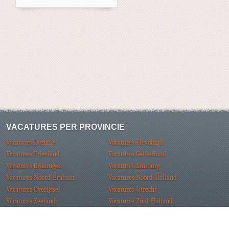
VACATURES PER PROVINCIE
Vacatures Drenthe
Vacatures Flevoland
Vacatures Friesland
Vacatures Gelderland
Vacatures Groningen
Vacatures Limburg
Vacatures Noord-Brabant
Vacatures Noord-Holland
Vacatures Overijssel
Vacatures Utrecht
Vacatures Zeeland
Vacatures Zuid-Holland