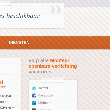
es beschikbaar
DIENSTEN
Volg alle
Monteur
openbare verlichting
vacatures
el
HTING
Twitter
j zorgen
Facebook
taat om
Linkedin
 NXPD richt