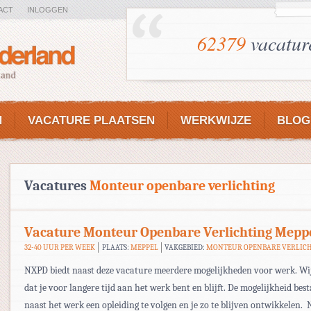
ACT
INLOGGEN
62379
vacatur
N
VACATURE PLAATSEN
WERKWIJZE
BLOG
Vacatures
Monteur openbare verlichting
Vacature Monteur Openbare Verlichting Mepp
32-40 UUR PER WEEK
PLAATS:
MEPPEL
VAKGEBIED:
MONTEUR OPENBARE VERLIC
NXPD biedt naast deze vacature meerdere mogelijkheden voor werk. Wi
dat je voor langere tijd aan het werk bent en blijft. De mogelijkheid bes
naast het werk een opleiding te volgen en je zo te blijven ontwikkelen.