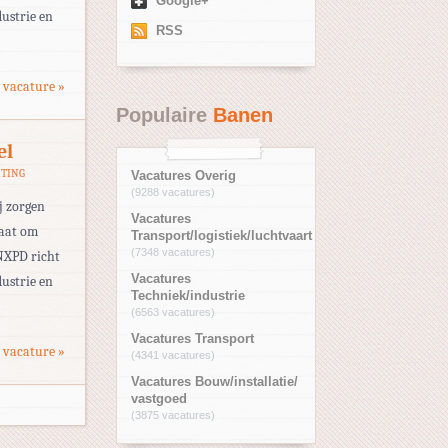
Google+
ustrie en
RSS
 vacature »
Populaire
Banen
el
HTING
Vacatures Overig
(9288 vacatures)
j zorgen
Vacatures
taat om
Transport/logistiek/luchtvaart
(7348 vacatures)
 NXPD richt
Vacatures
ustrie en
Techniek/industrie
(6563 vacatures)
Vacatures Transport
 vacature »
(4341 vacatures)
Vacatures Bouw/installatie/
vastgoed
(3875 vacatures)