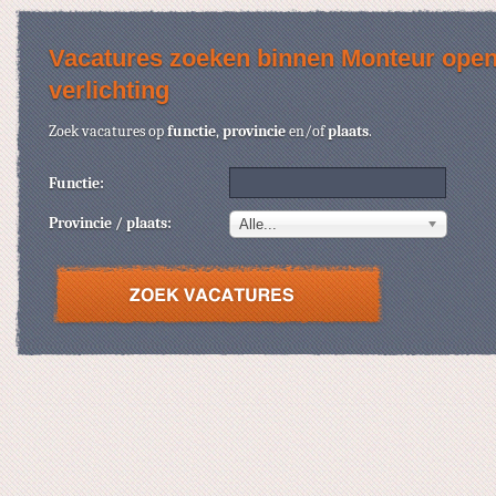
Vacatures zoeken binnen Monteur ope
verlichting
Zoek vacatures op
functie
,
provincie
en/of
plaats
.
Functie:
Provincie / plaats:
Alle...