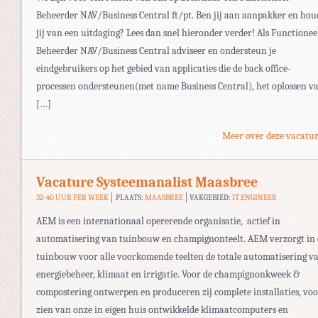
Beheerder NAV/Business Central ft/pt. Ben jij aan aanpakker en hou
jij van een uitdaging? Lees dan snel hieronder verder! Als Functionee
Beheerder NAV/Business Central adviseer en ondersteun je
eindgebruikers op het gebied van applicaties die de back office-
processen ondersteunen(met name Business Central), het oplossen v
[…]
Meer over deze vacatur
Vacature Systeemanalist Maasbree
32-40 UUR PER WEEK
PLAATS:
MAASBREE
VAKGEBIED:
IT ENGINEER
AEM is een internationaal opererende organisatie, actief in
automatisering van tuinbouw en champignonteelt. AEM verzorgt in 
tuinbouw voor alle voorkomende teelten de totale automatisering v
energiebeheer, klimaat en irrigatie. Voor de champignonkweek &
compostering ontwerpen en produceren zij complete installaties, vo
zien van onze in eigen huis ontwikkelde klimaatcomputers en