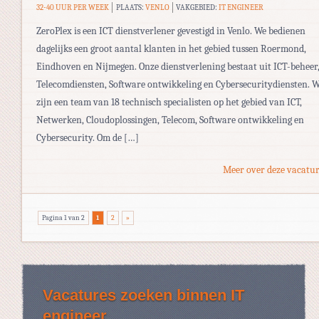
32-40 UUR PER WEEK
PLAATS:
VENLO
VAKGEBIED:
IT ENGINEER
ZeroPlex is een ICT dienstverlener gevestigd in Venlo. We bedienen
dagelijks een groot aantal klanten in het gebied tussen Roermond,
Eindhoven en Nijmegen. Onze dienstverlening bestaat uit ICT-beheer
Telecomdiensten, Software ontwikkeling en Cybersecuritydiensten. 
zijn een team van 18 technisch specialisten op het gebied van ICT,
Netwerken, Cloudoplossingen, Telecom, Software ontwikkeling en
Cybersecurity. Om de […]
Meer over deze vacatur
Pagina 1 van 2
1
2
»
Vacatures zoeken binnen IT
engineer