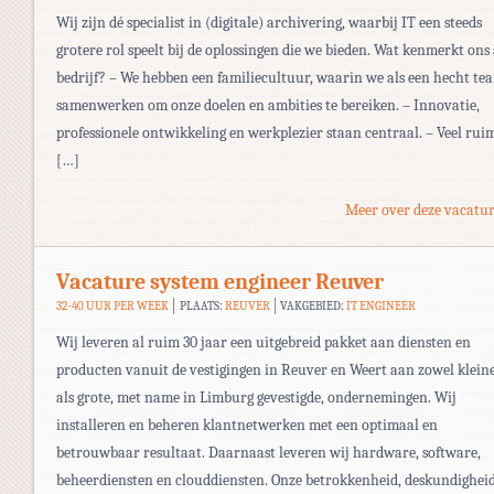
Wij zijn dé specialist in (digitale) archivering, waarbij IT een steeds
grotere rol speelt bij de oplossingen die we bieden. Wat kenmerkt ons 
bedrijf? – We hebben een familiecultuur, waarin we als een hecht te
samenwerken om onze doelen en ambities te bereiken. – Innovatie,
professionele ontwikkeling en werkplezier staan centraal. – Veel rui
[…]
Meer over deze vacatur
Vacature system engineer Reuver
32-40 UUR PER WEEK
PLAATS:
REUVER
VAKGEBIED:
IT ENGINEER
Wij leveren al ruim 30 jaar een uitgebreid pakket aan diensten en
producten vanuit de vestigingen in Reuver en Weert aan zowel klein
als grote, met name in Limburg gevestigde, ondernemingen. Wij
installeren en beheren klantnetwerken met een optimaal en
betrouwbaar resultaat. Daarnaast leveren wij hardware, software,
beheerdiensten en clouddiensten. Onze betrokkenheid, deskundighei