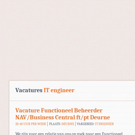
Vacatures
IT engineer
Vacature Functioneel Beheerder
NAV/Business Central ft/pt Deurne
32-40 UUR PER WEEK
PLAATS:
DEURNE
VAKGEBIED:
IT ENGINEER
We zijn voor een relatie van ons op zoek naar een Functioneel