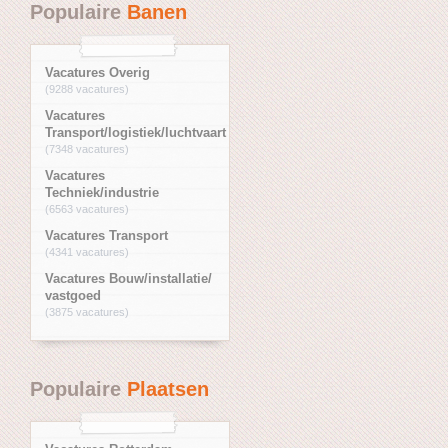
Populaire
Banen
Vacatures Overig
(9288 vacatures)
Vacatures
Transport/logistiek/luchtvaart
(7348 vacatures)
Vacatures
Techniek/industrie
(6563 vacatures)
Vacatures Transport
(4341 vacatures)
Vacatures Bouw/installatie/
vastgoed
(3875 vacatures)
Populaire
Plaatsen