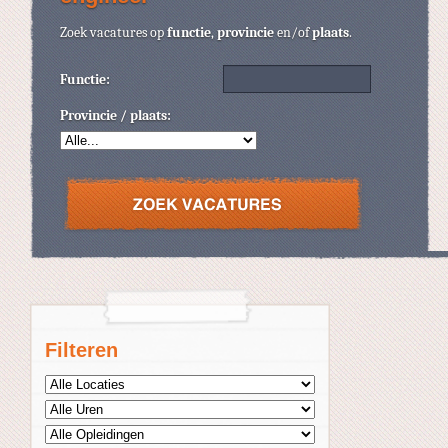
Zoek vacatures op
functie
,
provincie
en/of
plaats
.
Functie:
Provincie / plaats:
Filteren