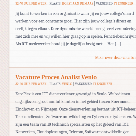
32-40 UUR PER WEEK
PLAATS:
HORST AAN DE MAAS
VAKGEBIED:
IT ENGINEER
Jij komt te werken in een organisatie waar jij en jouw collega’s hard
werken voor een constante groei. Hier zijn jouw collega’s direct en
eerlijk tegen elkaar. Deze dynamische wereld brengt veel veranderin
met zich mee en wij willen hier graag op in spelen. Functiebeschrijvi
Als ICT-medewerker houd jij je dagelijks bezig met: – Het […]
Meer over deze vacatur
Vacature Proces Analist Venlo
32-40 UUR PER WEEK
PLAATS:
VENLO
VAKGEBIED:
IT ENGINEER
ZeroPlex is een ICT dienstverlener gevestigd in Venlo. We bedienen
dagelijks een groot aantal klanten in het gebied tussen Roermond,
Eindhoven en Nijmegen. Onze dienstverlening bestaat uit ICT-beheer
Telecomdiensten, Software ontwikkeling en Cybersecuritydiensten. 
zijn een team van 18 technisch specialisten op het gebied van ICT,
Netwerken, Cloudoplossingen, Telecom, Software ontwikkeling en