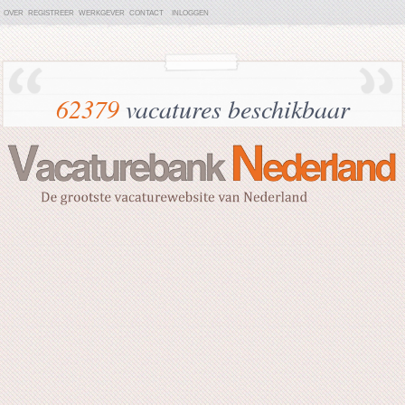
OVER
REGISTREER
WERKGEVER
CONTACT
INLOGGEN
62379
vacatures beschikbaar