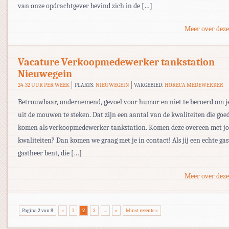
van onze opdrachtgever bevind zich in de […]
Meer over deze
Vacature Verkoopmedewerker tankstation
Nieuwegein
24-32 UUR PER WEEK
PLAATS:
NIEUWEGEIN
VAKGEBIED:
HORECA MEDEWERKER
Betrouwbaar, ondernemend, gevoel voor humor en niet te beroerd om 
uit de mouwen te steken. Dat zijn een aantal van de kwaliteiten die goe
komen als verkoopmedewerker tankstation. Komen deze overeen met j
kwaliteiten? Dan komen we graag met je in contact! Als jij een echte ga
gastheer bent, die […]
Meer over deze
Pagina 2 van 8
«
1
2
3
...
»
Minst recente »