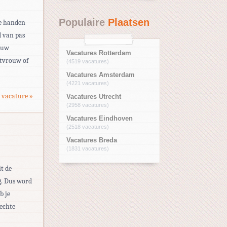
Populaire
Plaatsen
je handen
d van pas
ouw
Vacatures Rotterdam
stvrouw of
(4519 vacatures)
Vacatures Amsterdam
(4221 vacatures)
 vacature »
Vacatures Utrecht
(2958 vacatures)
Vacatures Eindhoven
(2518 vacatures)
Vacatures Breda
(1831 vacatures)
t de
g. Dus word
b je
 echte