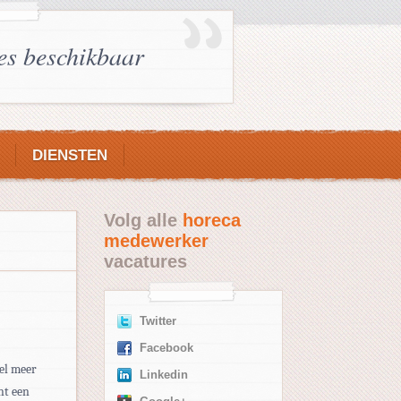
es beschikbaar
DIENSTEN
Volg alle
horeca
medewerker
vacatures
Twitter
Facebook
el meer
Linkedin
nt een