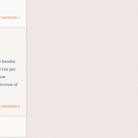
 vacature »
je handen
d van pas
ouw
stvrouw of
 vacature »