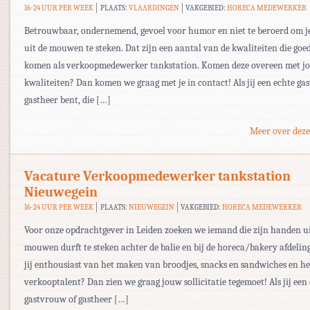
16-24 UUR PER WEEK
PLAATS:
VLAARDINGEN
VAKGEBIED:
HORECA MEDEWERKER
Betrouwbaar, ondernemend, gevoel voor humor en niet te beroerd om 
uit de mouwen te steken. Dat zijn een aantal van de kwaliteiten die goe
komen als verkoopmedewerker tankstation. Komen deze overeen met j
kwaliteiten? Dan komen we graag met je in contact! Als jij een echte ga
gastheer bent, die […]
Meer over deze
Vacature Verkoopmedewerker tankstation
Nieuwegein
16-24 UUR PER WEEK
PLAATS:
NIEUWEGEIN
VAKGEBIED:
HORECA MEDEWERKER
Voor onze opdrachtgever in Leiden zoeken we iemand die zijn handen ui
mouwen durft te steken achter de balie en bij de horeca/bakery afdelin
jij enthousiast van het maken van broodjes, snacks en sandwiches en he
verkooptalent? Dan zien we graag jouw sollicitatie tegemoet! Als jij een
gastvrouw of gastheer […]