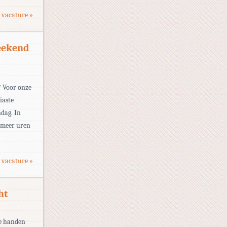
 vacature »
eekend
? Voor onze
iaste
dag. In
m meer uren
 vacature »
ht
je handen