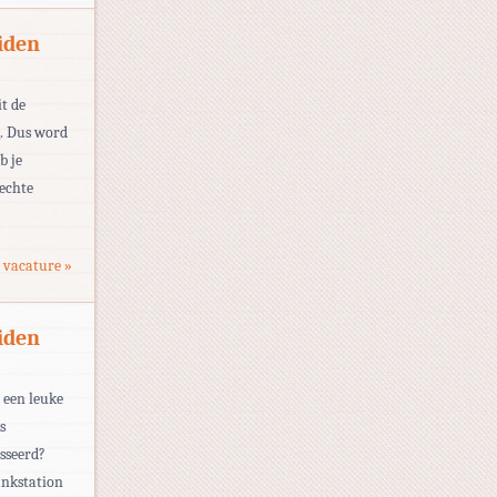
iden
t de
g. Dus word
b je
 echte
 vacature »
iden
 een leuke
s
sseerd?
ankstation