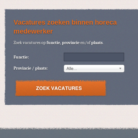
Vacatures zoeken binnen horeca
medewerker
Zoek vacatures op
functie
,
provincie
en/of
plaats
.
Functie:
Provincie / plaats:
Alle...