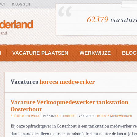
ACT
INLOGGEN
62379
vacatur
N
VACATURE PLAATSEN
WERKWIJZE
BLOG
Vacatures
horeca medewerker
Vacature Verkoopmedewerker tankstation
Oosterhout
8-16 UUR PER WEEK
PLAATS:
OOSTERHOUT
VAKGEBIED:
HORECA MEDEWERKER
Bij onze opdrachtgever in Oosterhout is een tankstation medewerker ve
dan iemand die alleen maar de brandstof afrekent achter de kassa. Je be