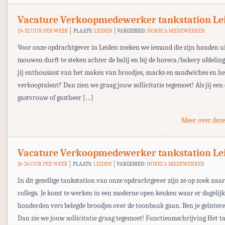
Vacature Verkoopmedewerker tankstation Le
24-32 UUR PER WEEK
PLAATS:
LEIDEN
VAKGEBIED:
HORECA MEDEWERKER
Voor onze opdrachtgever in Leiden zoeken we iemand die zijn handen ui
mouwen durft te steken achter de balij en bij de horeca/bakery afdelin
jij enthousiast van het maken van broodjes, snacks en sandwiches en he
verkooptalent? Dan zien we graag jouw sollicitatie tegemoet! Als jij een
gastvrouw of gastheer […]
Meer over deze
Vacature Verkoopmedewerker tankstation Le
16-24 UUR PER WEEK
PLAATS:
LEIDEN
VAKGEBIED:
HORECA MEDEWERKER
In dit gezellige tankstation van onze opdrachtgever zijn ze op zoek naar
collega. Je komt te werken in een moderne open keuken waar er dagelijk
honderden vers belegde broodjes over de toonbank gaan. Ben je geïntere
Dan zie we jouw sollicitatie graag tegemoet! Functieomschrijving Het t