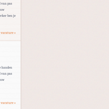
d van pas
ouw
rker ben je
 vacature »
je handen
d van pas
ouw
 vacature »