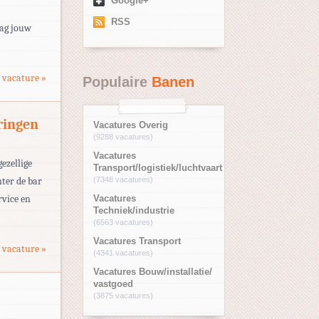
Google+
RSS
aag jouw
 vacature »
Populaire
Banen
ringen
Vacatures Overig
(9288 vacatures)
Vacatures
gezellige
Transport/logistiek/luchtvaart
hter de bar
(7348 vacatures)
rvice en
Vacatures
Techniek/industrie
(6563 vacatures)
Vacatures Transport
 vacature »
(4341 vacatures)
Vacatures Bouw/installatie/
vastgoed
(3875 vacatures)