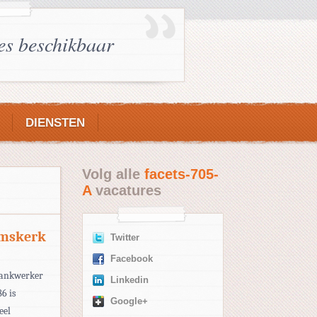
es beschikbaar
DIENSTEN
Volg alle
facets-705-
A
vacatures
emskerk
Twitter
Facebook
bankwerker
Linkedin
6 is
Google+
eel