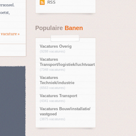
RSS
ersoneel.
oetst,
Populaire
Banen
 vacature »
Vacatures Overig
(9288 vacatures)
Vacatures
Transport/logistiek/luchtvaart
(7348 vacatures)
Vacatures
Techniek/industrie
(6563 vacatures)
Vacatures Transport
(4341 vacatures)
Vacatures Bouw/installatie/
vastgoed
(3875 vacatures)