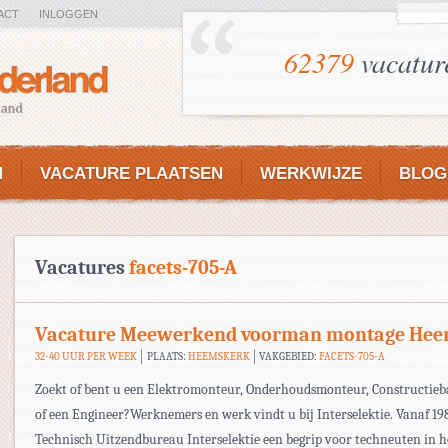
ACT
INLOGGEN
62379
vacatur
N
VACATURE PLAATSEN
WERKWIJZE
BLOG
Vacatures
facets-705-A
Vacature Meewerkend voorman montage He
32-40 UUR PER WEEK
PLAATS:
HEEMSKERK
VAKGEBIED:
FACETS-705-A
Zoekt of bent u een Elektromonteur, Onderhoudsmonteur, Constructie
of een Engineer?Werknemers en werk vindt u bij Interselektie. Vanaf 198
Technisch Uitzendbureau Interselektie een begrip voor techneuten in h