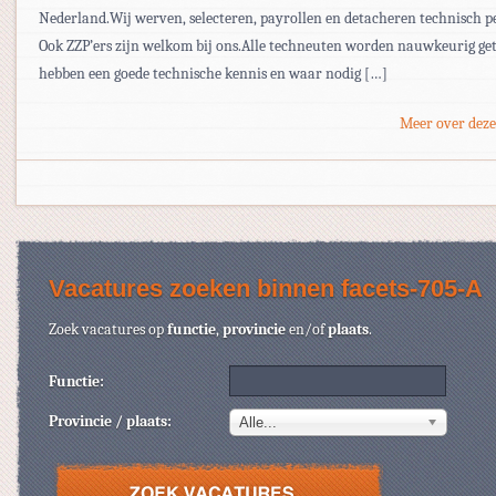
Nederland.Wij werven, selecteren, payrollen en detacheren technisch p
Ook ZZP’ers zijn welkom bij ons.Alle techneuten worden nauwkeurig get
hebben een goede technische kennis en waar nodig […]
Meer over deze
Vacatures zoeken binnen facets-705-A
Zoek vacatures op
functie
,
provincie
en/of
plaats
.
Functie:
Provincie / plaats:
Alle...